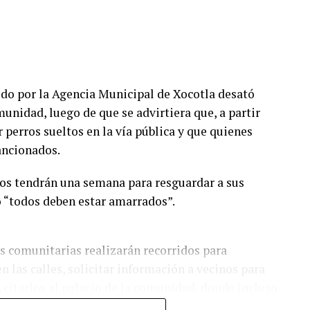
o por la Agencia Municipal de Xocotla desató
unidad, luego de que se advirtiera que, a partir
 perros sueltos en la vía pública y que quienes
ancionados.
ios tendrán una semana para resguardar a sus
o “todos deben estar amarrados”.
s comunitarias realizarán recorridos para
n las calles, solicitar información a vecinos para
, citarlos al palacio de la comunidad, donde incluso