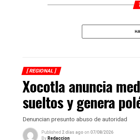
HA
[ REGIONAL ]
Xocotla anuncia med
sueltos y genera po
Denuncian presunto abuso de autoridad
Published
2 días ago
on
07/08/2026
By
Redaccion