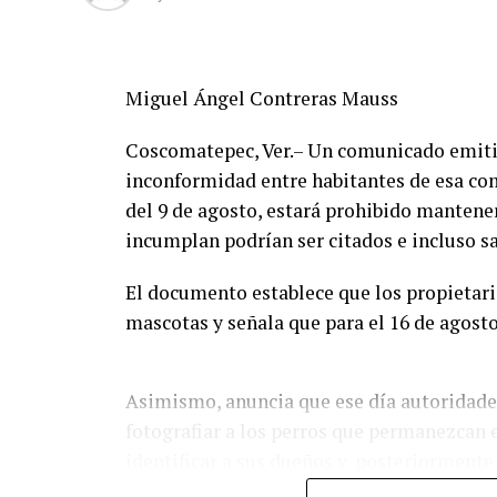
Miguel Ángel Contreras Mauss
Coscomatepec, Ver.– Un comunicado emitid
inconformidad entre habitantes de esa com
del 9 de agosto, estará prohibido mantener
incumplan podrían ser citados e incluso s
El documento establece que los propietar
mascotas y señala que para el 16 de agost
Asimismo, anuncia que ese día autoridade
fotografiar a los perros que permanezcan e
identificar a sus dueños y, posteriormente
podrían hacerse acreedores a una multa.