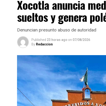
Xocotla anuncia med
sueltos y genera po
Denuncian presunto abuso de autoridad
Published
23 horas ago
on
07/08/2026
By
Redaccion