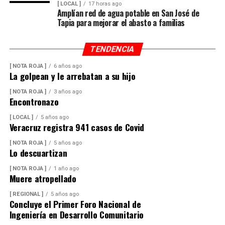
[ LOCAL ]
17 horas ago
Amplían red de agua potable en San José de
En ese sentido, exhortó a la población a revisar el origen
Tapia para mejorar el abasto a familias
del huevo antes de comprarlo y dar preferencia al
producto nacional, al asegurar que ofrece mayor
TENDENCIA
frescura y calidad, además de respaldar la economía de
miles de familias dedicadas a la actividad avícola.
[ NOTA ROJA ]
6 años ago
La golpean y le arrebatan a su hijo
Finalmente, destacó que entre Veracruz y Puebla
[ NOTA ROJA ]
3 años ago
operan ocho empresas productoras con más de 350
Encontronazo
granjas avícolas, las cuales representan una importante
[ LOCAL ]
5 años ago
fuente de empleo y desarrollo económico para
Veracruz registra 941 casos de Covid
comunidades rurales de ambas entidades.
[ NOTA ROJA ]
5 años ago
Lo descuartizan
[ NOTA ROJA ]
1 año ago
Muere atropellado
[ REGIONAL ]
5 años ago
Concluye el Primer Foro Nacional de
Ingeniería en Desarrollo Comunitario