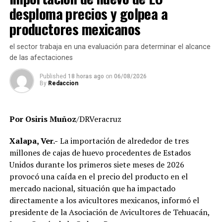
Alvarado, así como a personal directivo de la CFE por la
certificados y asesorías de titulación, así como la
desploma precios y golpea a
disposición y coordinación institucional para impulsar
existencia de personal que habría recibido pagos sin
productores mexicanos
estas importantes acciones en beneficio del municipio.
contar con carga académica registrada.
el sector trabaja en una evaluación para determinar el alcance
También se revisa la situación de docentes y directivos
de las afectaciones
que no aparecen en el sistema de control escolar y de
trabajadores que, hasta el momento, no han podido ser
Published
18 horas ago
on
06/08/2026
By
Redaccion
localizados para efectos de la verificación
administrativa.
Por Osiris Muñoz
/DRVeracruz
Autoridades educativas señalaron que estas acciones
forman parte de un proceso de saneamiento
Xalapa, Ver.-
La importación de alrededor de tres
institucional cuyo objetivo es garantizar que la
millones de cajas de huevo procedentes de Estados
universidad opere bajo criterios de legalidad, eficiencia y
Unidos durante los primeros siete meses de 2026
transparencia, privilegiando el servicio que se brinda a
provocó una caída en el precio del producto en el
miles de estudiantes en la entidad.
mercado nacional, situación que ha impactado
directamente a los avicultores mexicanos, informó el
El Gobierno del Estado ha reiterado que las
presidente de la Asociación de Avicultores de Tehuacán,
investigaciones se desarrollan con apego a la ley y