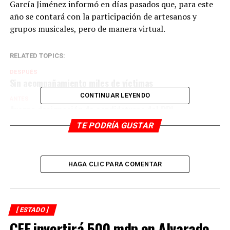
García Jiménez informó en días pasados que, para este
año se contará con la participación de artesanos y
grupos musicales, pero de manera virtual.
RELATED TOPICS:
DESPUÉS
Sin acompañamiento miles de víctimas
CONTINUAR LEYENDO
ANTES
Avanza designación de candidaturas del PRI
TE PODRÍA GUSTAR
HAGA CLIC PARA COMENTAR
[ ESTADO ]
CFE invertirá 500 mdp en Alvarado