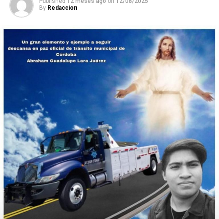
Published
12 meses ago
on
12/08/2025
By
Redaccion
Dijo que hay reporte de 65 veracruzanos fallecidos en
Estados Unidos, pero que no todos han sido por el nuevo
coronavirus.
RELATED TOPICS:
DESPUÉS
Sin dinero para ayudar a damnificados
ANTES
CNDH exige a Congreso frenar Pin Pariental