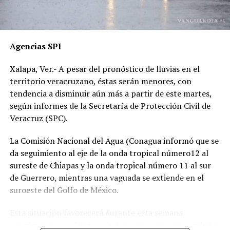
presenciales del accidente ahora callan, presuntamente
por temor a represalias.
“Hoy fue mi Abraham,
Agencias SPI
mañana puede ser alguien
Xalapa, Ver.- A pesar del pronóstico de lluvias en el
de tu familia. El homicida
territorio veracruzano, éstas serán menores, con
sigue libre y operando en
tendencia a disminuir aún más a partir de este martes,
según informes de la Secretaría de Protección Civil de
las carreteras”, expresó un
Veracruz (SPC).
familiar, exigiendo justicia.
La Comisión Nacional del Agua (Conagua informó que se
da seguimiento al eje de la onda tropical número12 al
El caso ha encendido el debate sobre la corrupción en la
sureste de Chiapas y la onda tropical número 11 al sur
Fiscalía y la impunidad que beneficia a conductores
de Guerrero, mientras una vaguada se extiende en el
responsables de muertes viales.
suroeste del Golfo de México.
La familia pide a la ciudadanía unirse para evitar que el
Esta situación favorecerá durante esta semana
caso quede en el olvido.
condiciones para lluvias, chubascos y tormentas aisladas