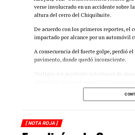
verse involucrado en un accidente sobre la
altura del cerro del Chiquihuite.
De acuerdo con los primeros reportes, el 
impactado por alcance por un automóvil cu
A consecuencia del fuerte golpe, perdió el 
pavimento, donde quedó inconsciente.
Testigos del accidente solicitaron de inm
percatarse de que el motociclista permanec
otros automovilistas redujeron la velocida
CONT
Al sitio arribaron paramédicos de Protecc
auxilios al lesionado y, tras estabilizarlo,
municipio de Potrero Nuevo para recibir a
[ NOTA ROJA ]
Elementos de Tránsito Estatal acudieron p