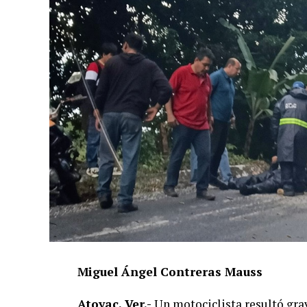
Miguel Ángel Contreras Mauss
Atoyac, Ver.-
Un motociclista resultó grav