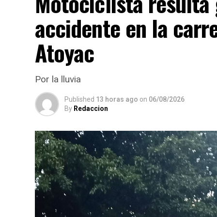
Motociclista resulta
accidente en la carr
Atoyac
Por la lluvia
Published
13 horas ago
on
06/08/2026
By
Redaccion