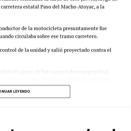
 carretera estatal Paso del Macho-Atoyac, a la
conductor de la motocicleta presuntamente fue
ando circulaba sobre ese tramo carretero.
control de la unidad y salió proyectado contra el
ediato el apoyo de los cuerpos de emergencia al
ía inmóvil sobre la carpeta asfáltica, mientras
d para evitar otro percance.
INUAR LEYENDO
ión Civil de Atoyac, quienes brindaron los primeros
 lo trasladaron de urgencia a un hospital del
tención médica especializada.
ara tomar conocimiento del accidente, realizar el