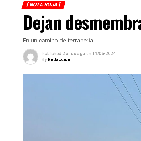
[ NOTA ROJA ]
Dejan desmembr
En un camino de terraceria
Published
2 años ago
on
11/05/2024
By
Redaccion