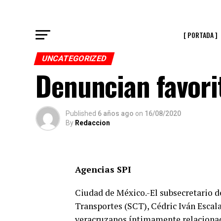
[ PORTADA ]
UNCATEGORIZED
Denuncian favori
Published
6 años ago
on
16/08/2020
By
Redaccion
Agencias SPI
Ciudad de México.-El subsecretario d
Transportes (SCT), Cédric Iván Escala
veracruzanos íntimamente relacionad