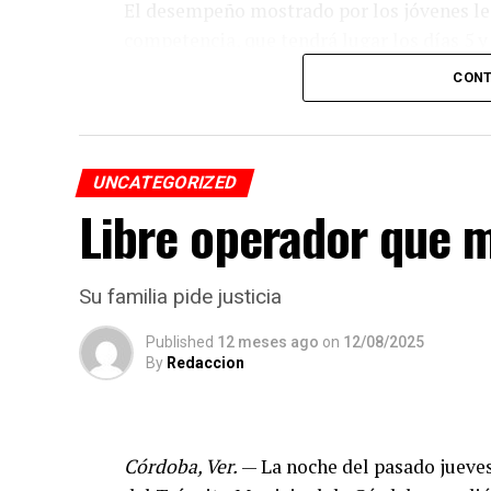
El desempeño mostrado por los jóvenes les 
competencia, que tendrá lugar los días 5 
CONT
De obtener resultados favorables en esa et
a México en la final internacional de la W
UNCATEGORIZED
Libre operador que m
Su familia pide justicia
Published
12 meses ago
on
12/08/2025
By
Redaccion
Córdoba, Ver.
— La noche del pasado jueves