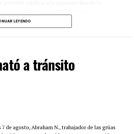
permitió calificar a la siguiente fase de la
y 6 de septiembre en Cancún, Quintana Roo.
INUAR LEYENDO
apa, el equipo tendría la posibilidad de representar
RO, que se efectuará en Costa Rica.
ató a tránsito
 7 de agosto, Abraham N., trabajador de las grúas