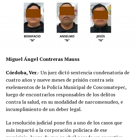
mojado y con menor adherencia.
El vehículo presuntamente involucrado también será
parte de las investigaciones para determinar la
mecánica del accidente y establecer si existió
responsabilidad por parte de alguno de los conductores.
Las autoridades exhortaron a los automovilistas y
Miguel Ángel Contreras Mauss
motociclistas a conducir con precaución, respetar los
límites de velocidad y aumentar la distancia de
Córdoba, Ver.-
Un juez dictó sentencia condenatoria de
seguridad entre vehículos, especialmente durante la
cuatro años y nueve meses de prisión contra seis
temporada de lluvias, cuando el riesgo de accidentes se
exelementos de la Policía Municipal de Coscomatepec,
incrementa en las carreteras de la región.
luego de encontrarlos responsables de los delitos
contra la salud, en su modalidad de narcomenudeo, e
La circulación en la zona se vio afectada por algunos
incumplimiento de un deber legal.
minutos mientras se realizaban las labores de auxilio y el
levantamiento de indicios por parte de las autoridades.
La resolución judicial pone fin a uno de los casos que
Posteriormente, el tránsito fue restablecido de manera
más impactó a la corporación policiaca de ese
normal.