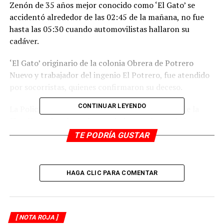
Zenón de 35 años mejor conocido como ‘El Gato’ se
accidentó alrededor de las 02:45 de la mañana, no fue
hasta las 05:30 cuando automovilistas hallaron su
cadáver.
‘El Gato’ originario de la colonia Obrera de Potrero
Nuevo y trabajador del ingenio El Potrero, fue atendido
por socorristas, quienes confirmaron su deceso.
CONTINUAR LEYENDO
La Policía acordonó la zona, mientras personal de la
Fiscalía regional tomó conocimiento y levantó el
cuerpo.
TE PODRÍA GUSTAR
RELATED TOPICS:
HAGA CLIC PARA COMENTAR
DESPUÉS
Hallan ‘colgado’ de poste
ANTES
Asesinan a taxista de Yanga
[ NOTA ROJA ]