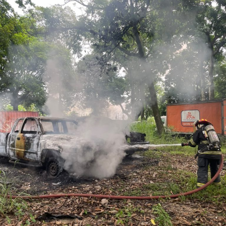
acreditada la responsabilidad de Anselmo “N”, Jesús “N”,
Diego “N”, Lauro Arturo “N”, Dana Natalia “N” y
Bonifacio “N”, imponiéndoles una pena de cuatro años y
nueve meses de prisión.
Los ahora sentenciados formaban parte de la Policía
Municipal de Coscomatepec durante la administración
del alcalde de Movimiento Ciudadano, Armando Reyes
Muñoz, y permanecerán recluidos en el Centro de
Reinserción Social de Mediana Seguridad de La Toma, en
Amatlán de los Reyes, donde cumplirán la condena.
Aunque durante el operativo fueron detenidos siete
policías municipales, la sentencia dada a conocer
corresponde únicamente a seis de ellos. Hasta el
momento, las autoridades no han informado la situación
jurídica del séptimo implicado.
El caso evidenció presuntas irregularidades dentro de la