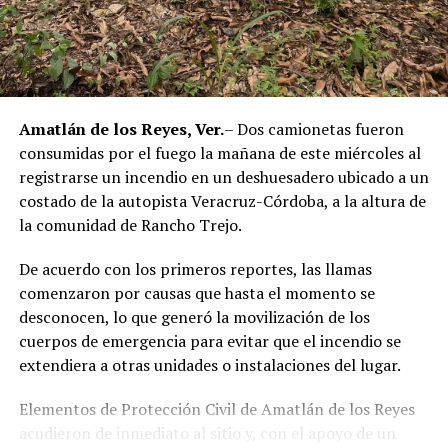
corporación policiaca y motivó la intervención de
autoridades estatales y federales, en un contexto de
reforzamiento de las investigaciones contra servidores
públicos relacionados con actividades ilícitas en la
región de las Altas Montañas.
Amatlán de los Reyes, Ver.
– Dos camionetas fueron
consumidas por el fuego la mañana de este miércoles al
La sentencia representa uno de los primeros fallos
registrarse un incendio en un deshuesadero ubicado a un
derivados de aquel operativo y confirma la
costado de la autopista Veracruz-Córdoba, a la altura de
responsabilidad penal de los exuniformados por delitos
la comunidad de Rancho Trejo.
relacionados con la posesión de droga y el
incumplimiento de sus funciones como servidores
De acuerdo con los primeros reportes, las llamas
públicos.
comenzaron por causas que hasta el momento se
desconocen, lo que generó la movilización de los
cuerpos de emergencia para evitar que el incendio se
extendiera a otras unidades o instalaciones del lugar.
Elementos de Protección Civil de Amatlán de los Reyes
acudieron de inmediato al sitio y, con el apoyo de un