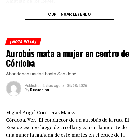
Amatlán de los Reyes.
El accidente ocurrió cuando, presuntamente, un
CONTINUAR LEYENDO
automóvil que circulaba detrás de la motocicleta los
impactó por alcance, provocando que ambos cayeran
sobre la carpeta asfáltica.
[ NOTA ROJA ]
Aurobús mata a mujer en centro de
Testigos solicitaron el apoyo de los cuerpos de
emergencia, quienes brindaron atención prehospitalaria
Córdoba
a los lesionados y los trasladaron a un hospital para su
valoración médica.
Abandonan unidad hasta San José
De acuerdo con versiones recabadas en el lugar, el
Published
2 días ago
on
04/08/2026
By
Redaccion
conductor del automóvil permaneció en el sitio tras el
percance, en tanto las autoridades realizaron las
diligencias correspondientes para determinar las causas
Miguel Ángel Contreras Mauss
del accidente y el deslinde de responsabilidades.
Córdoba, Ver.- El conductor de un autobús de la ruta El
Bosque escapó luego de arrollar y causar la muerte de
una mujer la mañana de este martes en el cruce de la