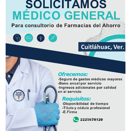
Minutos después, el autobús fue encontrado
abandonado en el cruce de la calle 26 y la avenida 9, en
la colonia San José, donde quedó bajo resguardo de las
autoridades como parte de las investigaciones.
Elementos de la Policía Municipal y Estatal acordonaron
el área del accidente para preservar los indicios, en
tanto personal de Tránsito Municipal realizó las
primeras diligencias para establecer la mecánica del
hecho.
Peritos de la Fiscalía General del Estado y agentes de la
Policía Ministerial llevaron a cabo el procesamiento de
la escena y ordenaron el levantamiento del cuerpo, que
fue trasladado al Servicio Médico Forense (Semefo),
donde permanece en espera de su identificación oficial.