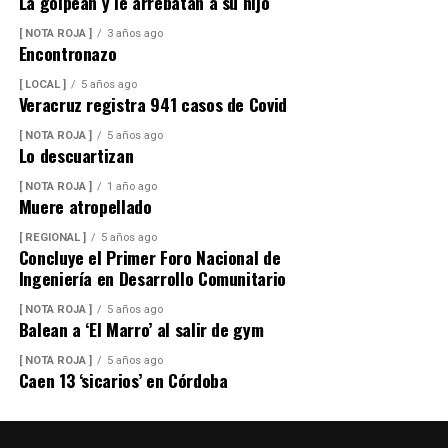
La golpean y le arrebatan a su hijo
[ NOTA ROJA ]
3 años ago
Encontronazo
[ LOCAL ]
5 años ago
Veracruz registra 941 casos de Covid
[ NOTA ROJA ]
5 años ago
Lo descuartizan
[ NOTA ROJA ]
1 año ago
Muere atropellado
[ REGIONAL ]
5 años ago
Concluye el Primer Foro Nacional de
Ingeniería en Desarrollo Comunitario
[ NOTA ROJA ]
5 años ago
Balean a ‘El Marro’ al salir de gym
[ NOTA ROJA ]
5 años ago
Caen 13 ‘sicarios’ en Córdoba