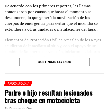
De acuerdo con los primeros reportes, las llamas
comenzaron por causas que hasta el momento se
desconocen, lo que generó la movilización de los
cuerpos de emergencia para evitar que el incendio se
extendiera a otras unidades o instalaciones del lugar.
Elementos de Protección Civil de Amatlán de los Reyes
acudieron de inmediato al sitio y, con el apoyo de un
camión de Bomberos de Amatlán, iniciaron las labores
para sofocar el fuego, logrando controlar la emergencia
CONTINUAR LEYENDO
tras varios minutos de trabajo.
Como resultado del siniestro, dos camionetas quedaron
con daños totales a consecuencia de las llamas. No se
[ NOTA ROJA ]
reportaron personas lesionadas ni fue necesario evacuar
Padre e hijo resultan lesionados
la zona.
tras choque en motocicleta
Las autoridades realizaron una inspección en el
deshuesadero para descartar riesgos adicionales y
En Puente de Oro