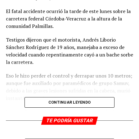
El fatal accidente ocurrió la tarde de este lunes sobre la
carretera federal Córdoba-Veracruz a la altura de la
comunidad Palmillas.
Testigos dijeron que el motorista, Andrés Liborio
Sánchez Rodríguez de 19 años, manejaba a exceso de
velocidad cuando repentinamente cayó a un bache sorbe
la carretera.
Eso le hizo perder el control y derrapar unos 10 metros;
aunque fue auxiliado por paramédicos de grupo Samuv,
debido a las graves lesiones sufridas en la cabeza, murió
instantáneamente.
CONTINUAR LEYENDO
La zona fue acordonada por la Policía municipal
mientras peritos de la Fiscalía regional levantaron el
TE PODRÍA GUSTAR
cuerpo.