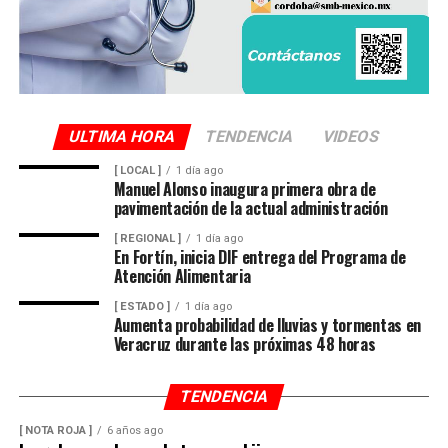
La unidad involucrada fue asegurada y puesta a
disposición de la autoridad ministerial, que integró la
carpeta de investigación correspondiente para localizar
al conductor y determinar su responsabilidad en el
atropellamiento.
ULTIMA HORA
TENDENCIA
VIDEOS
[ LOCAL ]
1 día ago
Las maniobras periciales obligaron al cierre parcial de la
Manuel Alonso inaugura primera obra de
pavimentación de la actual administración
circulación en ese sector del centro de la ciudad durante
varios minutos, generando afectaciones al tránsito
[ REGIONAL ]
1 día ago
En Fortín, inicia DIF entrega del Programa de
vehicular.
Atención Alimentaria
[ ESTADO ]
1 día ago
Aumenta probabilidad de lluvias y tormentas en
Veracruz durante las próximas 48 horas
TENDENCIA
[ NOTA ROJA ]
6 años ago