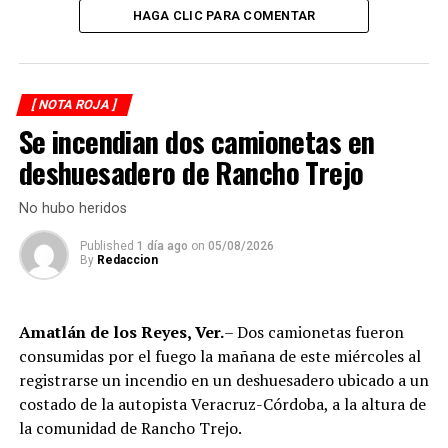
HAGA CLIC PARA COMENTAR
[ NOTA ROJA ]
Se incendian dos camionetas en
deshuesadero de Rancho Trejo
No hubo heridos
Published
1 día ago
on
05/08/2026
By
Redaccion
RELATED TOPICS:
Amatlán de los Reyes, Ver.
– Dos camionetas fueron
consumidas por el fuego la mañana de este miércoles al
DESPUÉS
Detien a 4 presuntos narcomenudistas
registrarse un incendio en un deshuesadero ubicado a un
costado de la autopista Veracruz-Córdoba, a la altura de
ANTES
Acribillan a ‘Chava’
la comunidad de Rancho Trejo.