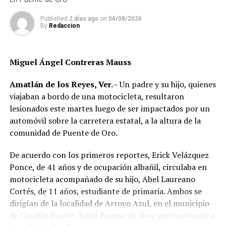
determinar las posibles causas que originaron el
Published
2 días ago
on
04/08/2026
incendio.
By
Redaccion
Hasta el momento no se ha informado si el fuego fue
provocado por una falla mecánica, un cortocircuito o
Miguel Ángel Contreras Mauss
algún otro factor, por lo que serán las investigaciones
correspondientes las que determinen el origen del
Amatlán de los Reyes, Ver.
– Un padre y su hijo, quienes
siniestro.
viajaban a bordo de una motocicleta, resultaron
lesionados este martes luego de ser impactados por un
automóvil sobre la carretera estatal, a la altura de la
comunidad de Puente de Oro.
De acuerdo con los primeros reportes, Erick Velázquez
Ponce, de 41 años y de ocupación albañil, circulaba en
motocicleta acompañado de su hijo, Abel Laureano
Cortés, de 11 años, estudiante de primaria. Ambos se
dirigían de la localidad de Arroyo Azul, en el municipio
de Carrillo Puerto, hacia Puente de Oro, perteneciente a