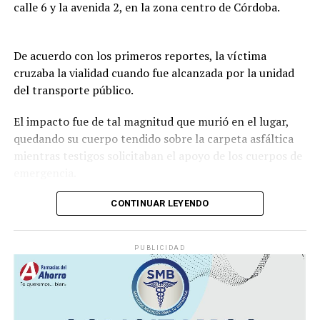
calle 6 y la avenida 2, en la zona centro de Córdoba.
De acuerdo con los primeros reportes, la víctima
cruzaba la vialidad cuando fue alcanzada por la unidad
del transporte público.
El impacto fue de tal magnitud que murió en el lugar,
quedando su cuerpo tendido sobre la carpeta asfáltica
mientras testigos solicitaban el apoyo de los cuerpos de
emergencia.
CONTINUAR LEYENDO
Lejos de detenerse para auxiliar a la víctima, el operador
continuó su marcha y abandonó la escena, lo que
PUBLICIDAD
movilizó a corporaciones de seguridad para tratar de
ubicar tanto al responsable como al vehículo.