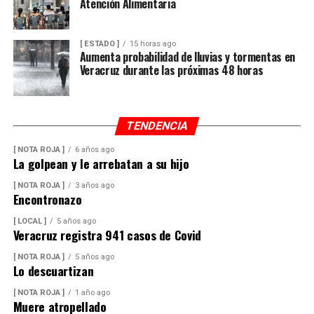
Atención Alimentaria
[ ESTADO ]
15 horas ago
Aumenta probabilidad de lluvias y tormentas en
Veracruz durante las próximas 48 horas
TENDENCIA
[ NOTA ROJA ]
6 años ago
La golpean y le arrebatan a su hijo
[ NOTA ROJA ]
3 años ago
Encontronazo
[ LOCAL ]
5 años ago
Veracruz registra 941 casos de Covid
[ NOTA ROJA ]
5 años ago
Lo descuartizan
[ NOTA ROJA ]
1 año ago
Muere atropellado