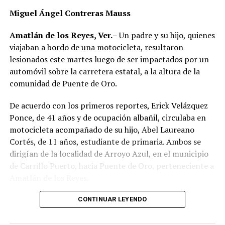
Miguel Ángel Contreras Mauss
Amatlán de los Reyes, Ver.
– Un padre y su hijo, quienes
viajaban a bordo de una motocicleta, resultaron
lesionados este martes luego de ser impactados por un
automóvil sobre la carretera estatal, a la altura de la
comunidad de Puente de Oro.
De acuerdo con los primeros reportes, Erick Velázquez
Ponce, de 41 años y de ocupación albañil, circulaba en
motocicleta acompañado de su hijo, Abel Laureano
Cortés, de 11 años, estudiante de primaria. Ambos se
dirigían de la localidad de Arroyo Azul, en el municipio
de Carrillo Puerto, hacia Puente de Oro, perteneciente a
Amatlán de los Reyes.
El accidente ocurrió cuando, presuntamente, un
CONTINUAR LEYENDO
automóvil que circulaba detrás de la motocicleta los
impactó por alcance, provocando que ambos cayeran