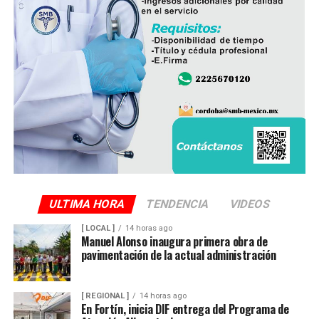
Peritos de la Fiscalía General del Estado y agentes de la
Policía Ministerial llevaron a cabo el procesamiento de
la escena y ordenaron el levantamiento del cuerpo, que
fue trasladado al Servicio Médico Forense (Semefo),
donde permanece en espera de su identificación oficial.
La unidad involucrada fue asegurada y puesta a
disposición de la autoridad ministerial, que integró la
carpeta de investigación correspondiente para localizar
al conductor y determinar su responsabilidad en el
atropellamiento.
ULTIMA HORA
TENDENCIA
VIDEOS
[ LOCAL ]
14 horas ago
Las maniobras periciales obligaron al cierre parcial de la
Manuel Alonso inaugura primera obra de
pavimentación de la actual administración
circulación en ese sector del centro de la ciudad durante
varios minutos, generando afectaciones al tránsito
vehicular.
[ REGIONAL ]
14 horas ago
En Fortín, inicia DIF entrega del Programa de