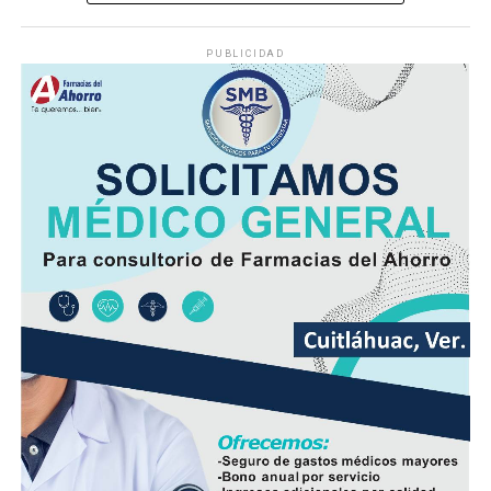
Lejos de detenerse para auxiliar a la víctima, el operador
continuó su marcha y abandonó la escena, lo que
PUBLICIDAD
movilizó a corporaciones de seguridad para tratar de
ubicar tanto al responsable como al vehículo.
Minutos después, el autobús fue encontrado
abandonado en el cruce de la calle 26 y la avenida 9, en
la colonia San José, donde quedó bajo resguardo de las
autoridades como parte de las investigaciones.
Elementos de la Policía Municipal y Estatal acordonaron
el área del accidente para preservar los indicios, en
tanto personal de Tránsito Municipal realizó las
primeras diligencias para establecer la mecánica del
hecho.