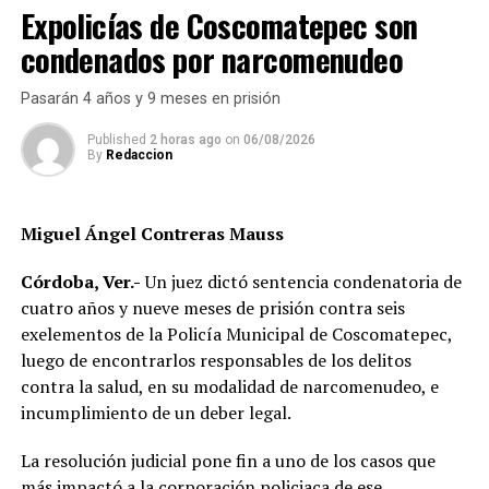
Expolicías de Coscomatepec son
También se localizaron cajas selladas de teléfonos
condenados por narcomenudeo
móviles, auriculares, cargadores y sobres de micas para
celular, además de hierba seca con apariencia de
Pasarán 4 años y 9 meses en prisión
marihuana.
Published
2 horas ago
on
06/08/2026
El operativo transcurrió sin enfrentamientos ni
By
Redaccion
personas lesionadas. Los detenidos fueron puestos a
disposición de las autoridades competentes, que
determinarán su situación jurídica y el posible vínculo
Miguel Ángel Contreras Mauss
con delitos del fuero común y federal.
Córdoba, Ver.-
Un juez dictó sentencia condenatoria de
Vecinos de la zona señalaron que en los últimos meses
cuatro años y nueve meses de prisión contra seis
habían notado movimientos sospechosos en algunos
exelementos de la Policía Municipal de Coscomatepec,
departamentos del conjunto habitacional.
luego de encontrarlos responsables de los delitos
contra la salud, en su modalidad de narcomenudeo, e
Con este cateo, las autoridades buscan desarticular
incumplimiento de un deber legal.
células dedicadas a robo y narcomenudeo que han
incrementado la percepción de inseguridad en Córdoba.
La resolución judicial pone fin a uno de los casos que
más impactó a la corporación policiaca de ese