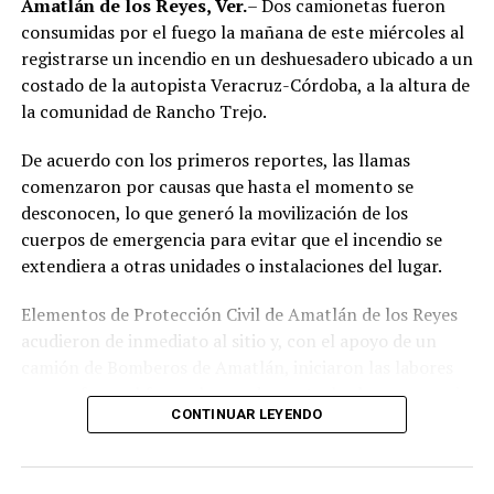
Amatlán de los Reyes, Ver.
– Dos camionetas fueron
Tras varios meses de proceso penal, el juez consideró
consumidas por el fuego la mañana de este miércoles al
acreditada la responsabilidad de Anselmo “N”, Jesús “N”,
registrarse un incendio en un deshuesadero ubicado a un
Diego “N”, Lauro Arturo “N”, Dana Natalia “N” y
costado de la autopista Veracruz-Córdoba, a la altura de
Bonifacio “N”, imponiéndoles una pena de cuatro años y
la comunidad de Rancho Trejo.
nueve meses de prisión.
De acuerdo con los primeros reportes, las llamas
Los ahora sentenciados formaban parte de la Policía
comenzaron por causas que hasta el momento se
Municipal de Coscomatepec durante la administración
desconocen, lo que generó la movilización de los
del alcalde de Movimiento Ciudadano, Armando Reyes
cuerpos de emergencia para evitar que el incendio se
Muñoz, y permanecerán recluidos en el Centro de
extendiera a otras unidades o instalaciones del lugar.
Reinserción Social de Mediana Seguridad de La Toma, en
Amatlán de los Reyes, donde cumplirán la condena.
Elementos de Protección Civil de Amatlán de los Reyes
acudieron de inmediato al sitio y, con el apoyo de un
Aunque durante el operativo fueron detenidos siete
camión de Bomberos de Amatlán, iniciaron las labores
policías municipales, la sentencia dada a conocer
para sofocar el fuego, logrando controlar la emergencia
corresponde únicamente a seis de ellos. Hasta el
CONTINUAR LEYENDO
tras varios minutos de trabajo.
momento, las autoridades no han informado la situación
jurídica del séptimo implicado.
Como resultado del siniestro, dos camionetas quedaron