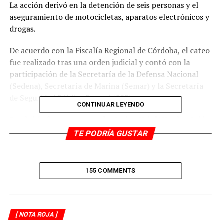
La acción derivó en la detención de seis personas y el
aseguramiento de motocicletas, aparatos electrónicos y
drogas.
De acuerdo con la Fiscalía Regional de Córdoba, el cateo
fue realizado tras una orden judicial y contó con la
participación de la Secretaría de la Defensa Nacional
(Sedena), Secretaría de Marina (Semar) y la Secretaría
de Seguridad Pública Estatal (SSP).
CONTINUAR LEYENDO
En el sitio fueron capturados Irving Yair “N”, Alan Said
“N”, Adrián Alejandro “N”, Aram Daniel “N”, Ángel David
TE PODRÍA GUSTAR
“N” y Verónica Daniela “N”, presuntamente ligados a
actividades ilícitas en la zona norte de la ciudad.
155 COMMENTS
Durante la intervención se aseguraron motocicletas,
celulares, un lector de tarjetas, empaques para vape, así
como una sustancia granulada blanca con
características del cristal.
[ NOTA ROJA ]