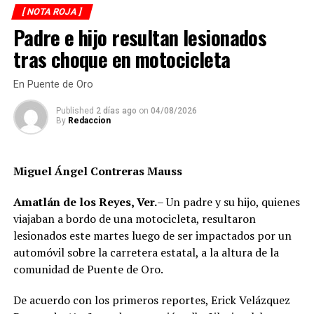
con daños totales a consecuencia de las llamas. No se
El caso evidenció presuntas irregularidades dentro de la
[ NOTA ROJA ]
reportaron personas lesionadas ni fue necesario evacuar
corporación policiaca y motivó la intervención de
Padre e hijo resultan lesionados
la zona.
autoridades estatales y federales, en un contexto de
tras choque en motocicleta
reforzamiento de las investigaciones contra servidores
Las autoridades realizaron una inspección en el
públicos relacionados con actividades ilícitas en la
deshuesadero para descartar riesgos adicionales y
En Puente de Oro
región de las Altas Montañas.
determinar las posibles causas que originaron el
Published
2 días ago
on
04/08/2026
incendio.
By
Redaccion
La sentencia representa uno de los primeros fallos
derivados de aquel operativo y confirma la
Hasta el momento no se ha informado si el fuego fue
responsabilidad penal de los exuniformados por delitos
provocado por una falla mecánica, un cortocircuito o
Miguel Ángel Contreras Mauss
relacionados con la posesión de droga y el
algún otro factor, por lo que serán las investigaciones
incumplimiento de sus funciones como servidores
correspondientes las que determinen el origen del
Amatlán de los Reyes, Ver.
– Un padre y su hijo, quienes
públicos.
siniestro.
viajaban a bordo de una motocicleta, resultaron
lesionados este martes luego de ser impactados por un
automóvil sobre la carretera estatal, a la altura de la
comunidad de Puente de Oro.
De acuerdo con los primeros reportes, Erick Velázquez