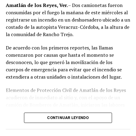
región de las Altas Montañas.
Amatlán de los Reyes, Ver.
– Dos camionetas fueron
consumidas por el fuego la mañana de este miércoles al
La sentencia representa uno de los primeros fallos
registrarse un incendio en un deshuesadero ubicado a un
derivados de aquel operativo y confirma la
costado de la autopista Veracruz-Córdoba, a la altura de
responsabilidad penal de los exuniformados por delitos
la comunidad de Rancho Trejo.
relacionados con la posesión de droga y el
incumplimiento de sus funciones como servidores
De acuerdo con los primeros reportes, las llamas
públicos.
comenzaron por causas que hasta el momento se
desconocen, lo que generó la movilización de los
cuerpos de emergencia para evitar que el incendio se
extendiera a otras unidades o instalaciones del lugar.
Elementos de Protección Civil de Amatlán de los Reyes
acudieron de inmediato al sitio y, con el apoyo de un
camión de Bomberos de Amatlán, iniciaron las labores
para sofocar el fuego, logrando controlar la emergencia
CONTINUAR LEYENDO
tras varios minutos de trabajo.
Como resultado del siniestro, dos camionetas quedaron