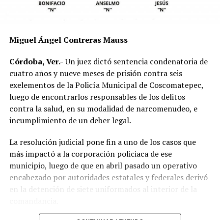
mecánica del accidente y establecer si existió
responsabilidad por parte de alguno de los conductores.
Las autoridades exhortaron a los automovilistas y
Miguel Ángel Contreras Mauss
motociclistas a conducir con precaución, respetar los
límites de velocidad y aumentar la distancia de
Córdoba, Ver.-
Un juez dictó sentencia condenatoria de
seguridad entre vehículos, especialmente durante la
cuatro años y nueve meses de prisión contra seis
temporada de lluvias, cuando el riesgo de accidentes se
exelementos de la Policía Municipal de Coscomatepec,
incrementa en las carreteras de la región.
luego de encontrarlos responsables de los delitos
contra la salud, en su modalidad de narcomenudeo, e
La circulación en la zona se vio afectada por algunos
incumplimiento de un deber legal.
minutos mientras se realizaban las labores de auxilio y el
levantamiento de indicios por parte de las autoridades.
La resolución judicial pone fin a uno de los casos que
Posteriormente, el tránsito fue restablecido de manera
más impactó a la corporación policiaca de ese
normal.
municipio, luego de que en abril pasado un operativo
encabezado por autoridades estatales y federales derivó
en la detención de siete uniformados al interior de la
comandancia.