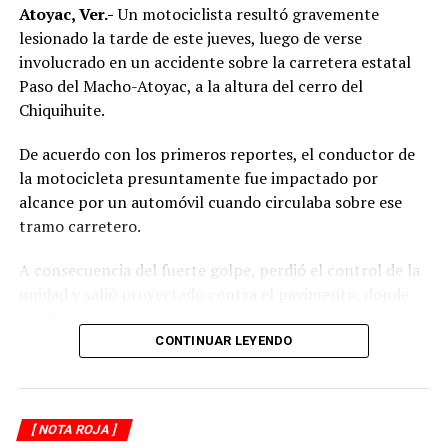
Atoyac, Ver.-
Un motociclista resultó gravemente
lesionado la tarde de este jueves, luego de verse
involucrado en un accidente sobre la carretera estatal
Paso del Macho-Atoyac, a la altura del cerro del
Chiquihuite.
De acuerdo con los primeros reportes, el conductor de
la motocicleta presuntamente fue impactado por
alcance por un automóvil cuando circulaba sobre ese
tramo carretero.
A consecuencia del fuerte golpe, perdió el control de la
unidad y salió proyectado contra el pavimento, donde
quedó inconsciente.
CONTINUAR LEYENDO
Testigos del accidente solicitaron de inmediato el apoyo
de los cuerpos de emergencia al percatarse de que el
motociclista permanecía inmóvil sobre la carpeta
[ NOTA ROJA ]
asfáltica, mientras otros automovilistas redujeron la