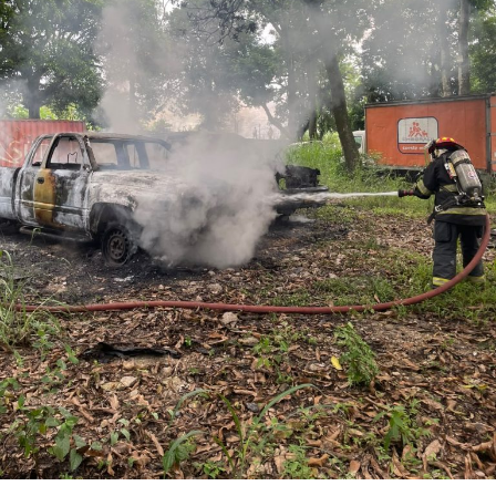
Los ahora sentenciados formaban parte de la Policía
Municipal de Coscomatepec durante la administración
del alcalde de Movimiento Ciudadano, Armando Reyes
Muñoz, y permanecerán recluidos en el Centro de
Reinserción Social de Mediana Seguridad de La Toma, en
Amatlán de los Reyes, donde cumplirán la condena.
Aunque durante el operativo fueron detenidos siete
policías municipales, la sentencia dada a conocer
corresponde únicamente a seis de ellos. Hasta el
momento, las autoridades no han informado la situación
jurídica del séptimo implicado.
El caso evidenció presuntas irregularidades dentro de la
corporación policiaca y motivó la intervención de
autoridades estatales y federales, en un contexto de
reforzamiento de las investigaciones contra servidores
públicos relacionados con actividades ilícitas en la