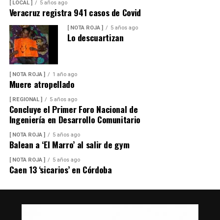
[ LOCAL ]
5 años ago
Veracruz registra 941 casos de Covid
[ NOTA ROJA ]
5 años ago
Lo descuartizan
[ NOTA ROJA ]
1 año ago
Muere atropellado
[ REGIONAL ]
5 años ago
Concluye el Primer Foro Nacional de
Ingeniería en Desarrollo Comunitario
[ NOTA ROJA ]
5 años ago
Balean a ‘El Marro’ al salir de gym
[ NOTA ROJA ]
5 años ago
Caen 13 ‘sicarios’ en Córdoba