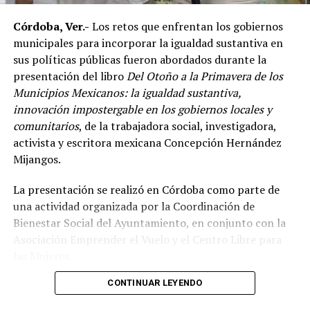
Córdoba, Ver.-
Los retos que enfrentan los gobiernos
De acuerdo con el dirigente deportivo, México ha
municipales para incorporar la igualdad sustantiva en
conseguido cinco campeonatos panamericanos
sus políticas públicas fueron abordados durante la
consecutivos por equipos, superando a delegaciones
presentación del libro
Del Otoño a la Primavera de los
como Estados Unidos y Brasil, considerado uno de los
Municipios Mexicanos: la igualdad sustantiva,
países con mayor tradición en las artes marciales
innovación impostergable en los gobiernos locales y
mixtas.
comunitarios
, de la trabajadora social, investigadora,
Ante los cuestionamientos sobre el nivel de agresividad
activista y escritora mexicana Concepción Hernández
de este deporte, señaló que las competencias cuentan
Mijangos.
con reglamentos y categorías diferenciadas de acuerdo
La presentación se realizó en Córdoba como parte de
con la edad y experiencia de los participantes.
una actividad organizada por la Coordinación de
Indicó que existen divisiones infantiles, juveniles y para
Bienestar Social del Ayuntamiento, en conjunto con la
adultos, con reglas específicas para cada categoría, por
Asociación Emprender el Vuelo y el Centro Libre para
lo que incluso participan menores desde los cinco años
las Mujeres.
dentro de esquemas considerados formativos.
CONTINUAR LEYENDO
El encuentro reunió a autoridades y representantes de
Durante cuatro días, la Arena Córdoba será escenario de
distintos municipios de la región, entre ellos