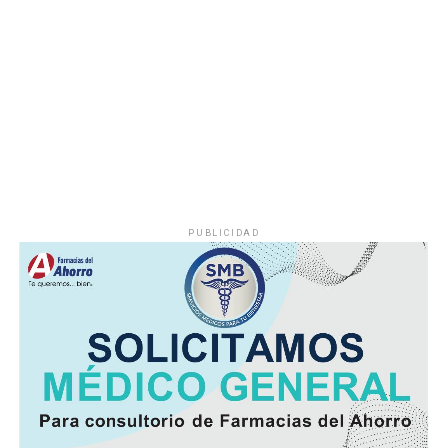
Durante años, el abastecimiento dependió de un pozo
cuyo nivel de operación resultaba insuficiente, situación
que provocaba interrupciones constantes en el servicio,
especialmente en las viviendas ubicadas en las zonas
más altas.
Vecinos señalaron que durante la temporada de sequía
la escasez de agua se agravaba, obligando a muchas
familias a buscar alternativas para cubrir sus
necesidades diarias.
PUBLICIDAD
Dulce María Alducin Vallejo, habitante de la comunidad,
explicó que la petición fue presentada ante las
autoridades municipales y que, tras las gestiones
realizadas en conjunto con Hidrosistema, fue posible
concretar la obra que hoy permite mejorar el
suministro.
Además de incrementar la capacidad de conducción, la
nueva infraestructura incorpora válvulas y materiales de