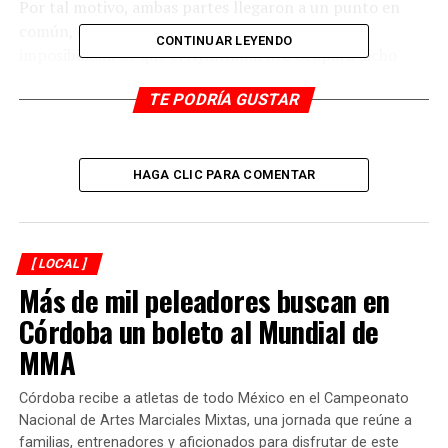
Por tal motivo, ambas partes llegaron a un punto en
común, derivado del deterioro del inmueble y la
CONTINUAR LEYENDO
imposibilidad de que el Ayuntamiento ocupara dicho
edificio para el cumplimiento de sus fines.
TE PODRÍA GUSTAR
RELATED TOPICS:
DESPUÉS
HAGA CLIC PARA COMENTAR
Juan Martínez es integrante del Consejo de Desarrollo
Rural
ANTES
Anuncian la Carrera del Color
[ LOCAL ]
Más de mil peleadores buscan en
Córdoba un boleto al Mundial de
MMA
Córdoba recibe a atletas de todo México en el Campeonato
Nacional de Artes Marciales Mixtas, una jornada que reúne a
familias, entrenadores y aficionados para disfrutar de este