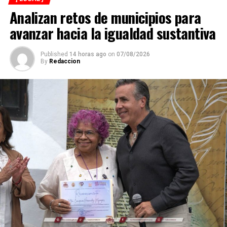
Analizan retos de municipios para
avanzar hacia la igualdad sustantiva
Published
14 horas ago
on
07/08/2026
By
Redaccion
Explicó que de los participantes serán seleccionados
alrededor de 40 atletas que representarán a México en
el campeonato mundial programado para noviembre en
Georgia, por lo que el torneo en Córdoba también
funciona como una de las principales etapas para
conformar al equipo nacional.
Marroquín destacó el desempeño que ha tenido México
en competencias internacionales de artes marciales
mixtas y sostuvo que el país se ha consolidado como una
de las principales potencias del continente americano
en esta disciplina.