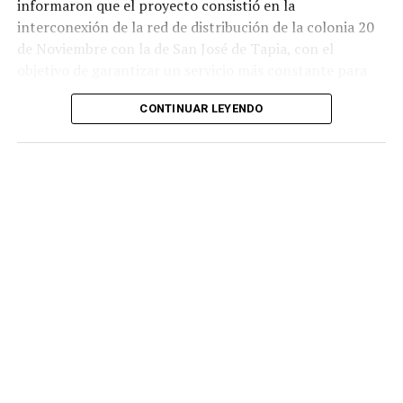
informaron que el proyecto consistió en la
interconexión de la red de distribución de la colonia 20
de Noviembre con la de San José de Tapia, con el
objetivo de garantizar un servicio más constante para
los usuarios.
CONTINUAR LEYENDO
De acuerdo con la información proporcionada, los
trabajos incluyeron la instalación de aproximadamente
mil 480 metros de tubería de polietileno de alta
densidad de seis pulgadas
, material diseñado para
soportar mayores niveles de presión y reducir el riesgo
de fugas o rupturas.
Las labores fueron ejecutadas por personal de
Hidrosistema de Córdoba durante un periodo cercano a
los 35 días, entre marzo y abril de este año, como parte
de un proyecto para atender una de las principales
demandas de los habitantes de esta comunidad.