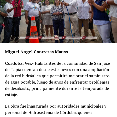
Al evento acudieron el alcalde de Córdoba, Manuel
Alonso Cerezo; la síndica única, Irene Sedas González;
integrantes del Cabildo, así como la directora del DIF
Municipal, Luz del Carmen Lezama Rodríguez, y la
coordinadora de Bienestar Social, Dennis Araceli Lira
Tosqui.
Miguel Ángel Contreras Mauss
También participaron Lisset Dalila Rojas Moreno,
coordinadora del Centro Libre para las Mujeres, y
Córdoba, Ver.-
Habitantes de la comunidad de San José
Virginia Medorio Trujillo, presidenta de la Asociación
de Tapia cuentan desde este jueves con una ampliación
Emprender el Vuelo.
de la red hidráulica que permitirá mejorar el suministro
de agua potable, luego de años de enfrentar problemas
El diálogo permitió poner sobre la mesa la importancia
de desabasto, principalmente durante la temporada de
de fortalecer la participación de las mujeres en los
estiaje.
espacios públicos y comunitarios, además de generar
acciones desde los municipios que contribuyan a reducir
La obra fue inaugurada por autoridades municipales y
las brechas de desigualdad.
personal de Hidrosistema de Córdoba, quienes