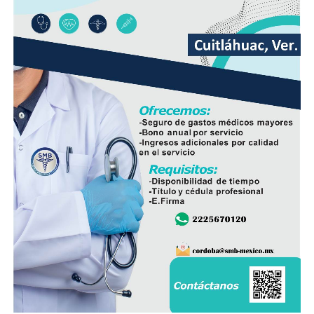
consideró que su ejecución mejorará las condiciones de
movilidad y seguridad para quienes diariamente utilizan
esta vialidad.
A la inauguración asistieron integrantes del Cabildo,
funcionarios municipales, representantes del comité de
obra y habitantes de la comunidad, quienes recorrieron
el tramo rehabilitado.
Con esta obra, el Ayuntamiento dio inicio formal al
programa de infraestructura de la presente
administración, con el objetivo de mejorar las vialidades
y fortalecer los servicios en distintos sectores del
municipio.