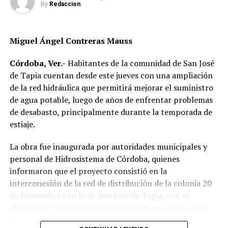
By
Redaccion
Los alcaldes que tomaron protesta como integrantes de
este Consejo son de los municipios de Fortín y anfitrión,
Gerardo Rosales Victoria; de Texhuacán, María Regina
Miguel Ángel Contreras Mauss
Calixto Tello; del municipio de Astacinga, Crescencia
Tzompaxtle Itehua; de Los Reyes, Lucio Tetla Tezoco; de
Córdoba, Ver.-
Habitantes de la comunidad de San José
Aquila, Inocencio Ramírez Limón; de Naranjal, Aleida
de Tapia cuentan desde este jueves con una ampliación
Tepepa Márquez y de Tlilapan, Jaime López Montalvo,
de la red hidráulica que permitirá mejorar el suministro
entre otros.
de agua potable, luego de años de enfrentar problemas
de desabasto, principalmente durante la temporada de
Asimismo, acompañaron al Presidente Juan Martínez, el
estiaje.
Director de Desarrollo Social, Daniel Hernández del
Ángel y el Jefe de Fomento Agropecuario, Eduardo
La obra fue inaugurada por autoridades municipales y
Campos Ramos.
personal de Hidrosistema de Córdoba, quienes
informaron que el proyecto consistió en la
RELATED TOPICS:
interconexión de la red de distribución de la colonia 20
de Noviembre con la de San José de Tapia, con el
DESPUÉS
Cumple Ayuntamiento con los proyectos propuestos en
objetivo de garantizar un servicio más constante para
Cabildo Abierto
los usuarios.