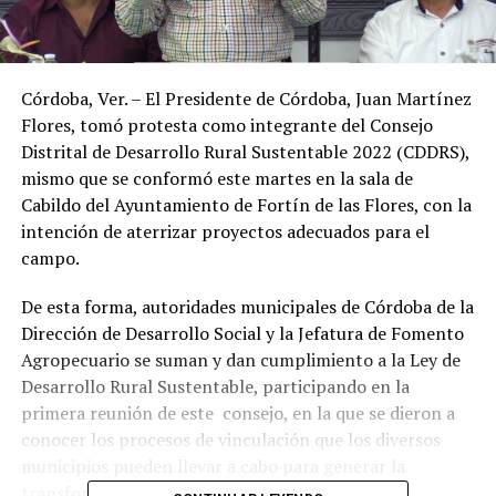
Córdoba, Ver. – El Presidente de Córdoba, Juan Martínez
Flores, tomó protesta como integrante del Consejo
Distrital de Desarrollo Rural Sustentable 2022 (CDDRS),
mismo que se conformó este martes en la sala de
Cabildo del Ayuntamiento de Fortín de las Flores, con la
intención de aterrizar proyectos adecuados para el
campo.
De esta forma, autoridades municipales de Córdoba de la
Dirección de Desarrollo Social y la Jefatura de Fomento
Agropecuario se suman y dan cumplimiento a la Ley de
Desarrollo Rural Sustentable, participando en la
primera reunión de este consejo, en la que se dieron a
conocer los procesos de vinculación que los diversos
municipios pueden llevar a cabo para generar la
transformación del campo en sus municipios.