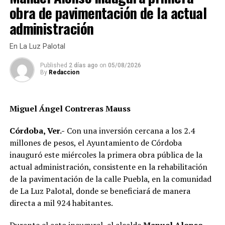
De acuerdo con autoridades municipales, la renovación
obra de pavimentación de la actual
fortalecer la infraestructura hidráulica en las
de los uniformes busca mejorar las condiciones laborales
comunidades rurales y mejorar el acceso al agua potable
administración
de los elementos, además de facilitar su identificación y
para cientos de familias que durante años enfrentaron
aumentar su visibilidad durante las labores de vigilancia
un servicio irregular.
En La Luz Palotal
y atención a la ciudadanía.
Published
2 días ago
on
05/08/2026
By
Redaccion
Durante el evento, el director de Seguridad y Protección
Ciudadana, Luis Ángel Vargas Miranda, señaló que el
uniforme representa la responsabilidad que asumen
Miguel Ángel Contreras Mauss
diariamente quienes integran la corporación y el
compromiso de servir a la población.
Córdoba, Ver.-
Con una inversión cercana a los 2.4
millones de pesos, el Ayuntamiento de Córdoba
Como parte del fortalecimiento institucional, el
inauguró este miércoles la primera obra pública de la
Ayuntamiento también informó que recientemente
actual administración, consistente en la rehabilitación
fueron incorporadas nuevas unidades vehiculares para
de la pavimentación de la calle Puebla, en la comunidad
ampliar la capacidad operativa de la corporación. Dos de
de La Luz Palotal, donde se beneficiará de manera
esos vehículos fueron asignados a la Policía de
directa a mil 924 habitantes.
Proximidad de Género, área encargada de atender casos
de violencia contra las mujeres y otros grupos en
Durante el acto inaugural, el alcalde
Manuel Alonso