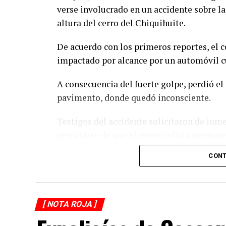
verse involucrado en un accidente sobre la
altura del cerro del Chiquihuite.
De acuerdo con los primeros reportes, el 
impactado por alcance por un automóvil cu
A consecuencia del fuerte golpe, perdió el 
pavimento, donde quedó inconsciente.
Testigos del accidente solicitaron de inm
percatarse de que el motociclista permanec
otros automovilistas redujeron la velocida
CONT
Al sitio arribaron paramédicos de Protecc
auxilios al lesionado y, tras estabilizarlo,
municipio de Potrero Nuevo para recibir a
[ NOTA ROJA ]
Elementos de Tránsito Estatal acudieron p