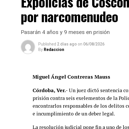
Expolicías de Cosco
peritaje correspondiente y deslindar resp
por narcomenudeo
Las autoridades no descartaron que las con
ya que durante la tarde se registraron ll
Pasarán 4 años y 9 meses en prisión
adherencia.
Published
2 días ago
on
06/08/2026
El vehículo presuntamente involucrado tam
By
Redaccion
determinar la mecánica del accidente y est
alguno de los conductores.
Miguel Ángel Contreras Mauss
Las autoridades exhortaron a los automovi
respetar los límites de velocidad y aument
Córdoba, Ver.-
Un juez dictó sentencia c
especialmente durante la temporada de llu
prisión contra seis exelementos de la Pol
en las carreteras de la región.
encontrarlos responsables de los delitos 
e incumplimiento de un deber legal.
La circulación en la zona se vio afectada 
labores de auxilio y el levantamiento de in
La resolución judicial pone fin a uno de l