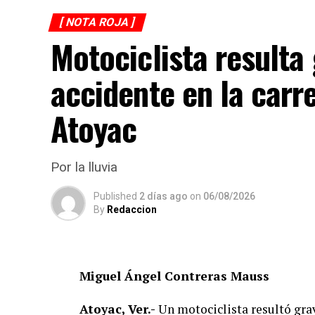
[ NOTA ROJA ]
Motociclista resulta
accidente en la carr
Atoyac
Por la lluvia
Published
2 días ago
on
06/08/2026
By
Redaccion
Miguel Ángel Contreras Mauss
Atoyac, Ver.-
Un motociclista resultó grav