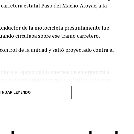
 carretera estatal Paso del Macho-Atoyac, a la
conductor de la motocicleta presuntamente fue
ando circulaba sobre ese tramo carretero.
control de la unidad y salió proyectado contra el
ediato el apoyo de los cuerpos de emergencia al
ía inmóvil sobre la carpeta asfáltica, mientras
d para evitar otro percance.
INUAR LEYENDO
ión Civil de Atoyac, quienes brindaron los primeros
 lo trasladaron de urgencia a un hospital del
tención médica especializada.
ara tomar conocimiento del accidente, realizar el