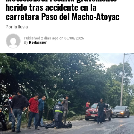
herido tras accidente en la
Se incendia pipa
carretera Paso del Macho-Atoyac
ANTES
Conato de incendio de un autobús de pasajeros
Por la lluvia
Published
2 días ago
on
06/08/2026
By
Redaccion