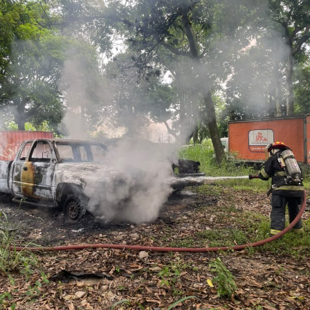
Diego “N”, Lauro Arturo “N”, Dana Natalia “N” y
Bonifacio “N”, imponiéndoles una pena de cuatro años y
nueve meses de prisión.
Los ahora sentenciados formaban parte de la Policía
Municipal de Coscomatepec durante la administración
del alcalde de Movimiento Ciudadano, Armando Reyes
Muñoz, y permanecerán recluidos en el Centro de
Reinserción Social de Mediana Seguridad de La Toma, en
Amatlán de los Reyes, donde cumplirán la condena.
Aunque durante el operativo fueron detenidos siete
policías municipales, la sentencia dada a conocer
corresponde únicamente a seis de ellos. Hasta el
momento, las autoridades no han informado la situación
jurídica del séptimo implicado.
El caso evidenció presuntas irregularidades dentro de la
corporación policiaca y motivó la intervención de