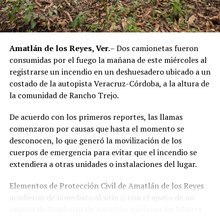
autoridades estatales y federales, en un contexto de
reforzamiento de las investigaciones contra servidores
públicos relacionados con actividades ilícitas en la
región de las Altas Montañas.
Amatlán de los Reyes, Ver.
– Dos camionetas fueron
consumidas por el fuego la mañana de este miércoles al
La sentencia representa uno de los primeros fallos
registrarse un incendio en un deshuesadero ubicado a un
derivados de aquel operativo y confirma la
costado de la autopista Veracruz-Córdoba, a la altura de
responsabilidad penal de los exuniformados por delitos
la comunidad de Rancho Trejo.
relacionados con la posesión de droga y el
incumplimiento de sus funciones como servidores
De acuerdo con los primeros reportes, las llamas
públicos.
comenzaron por causas que hasta el momento se
desconocen, lo que generó la movilización de los
cuerpos de emergencia para evitar que el incendio se
extendiera a otras unidades o instalaciones del lugar.
Elementos de Protección Civil de Amatlán de los Reyes
acudieron de inmediato al sitio y, con el apoyo de un
camión de Bomberos de Amatlán, iniciaron las labores