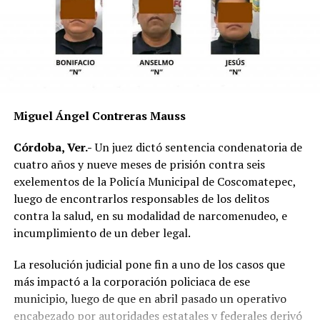
El vehículo presuntamente involucrado también será
parte de las investigaciones para determinar la
mecánica del accidente y establecer si existió
responsabilidad por parte de alguno de los conductores.
Las autoridades exhortaron a los automovilistas y
Miguel Ángel Contreras Mauss
motociclistas a conducir con precaución, respetar los
límites de velocidad y aumentar la distancia de
Córdoba, Ver.-
Un juez dictó sentencia condenatoria de
seguridad entre vehículos, especialmente durante la
cuatro años y nueve meses de prisión contra seis
temporada de lluvias, cuando el riesgo de accidentes se
exelementos de la Policía Municipal de Coscomatepec,
incrementa en las carreteras de la región.
luego de encontrarlos responsables de los delitos
contra la salud, en su modalidad de narcomenudeo, e
La circulación en la zona se vio afectada por algunos
incumplimiento de un deber legal.
minutos mientras se realizaban las labores de auxilio y el
levantamiento de indicios por parte de las autoridades.
La resolución judicial pone fin a uno de los casos que
Posteriormente, el tránsito fue restablecido de manera
más impactó a la corporación policiaca de ese
normal.
municipio, luego de que en abril pasado un operativo
encabezado por autoridades estatales y federales derivó