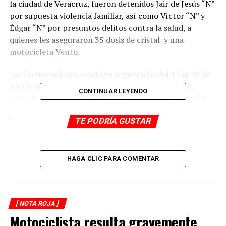
la ciudad de Veracruz, fueron detenidos Jair de Jesús “N”
por supuesta violencia familiar, así como Víctor “N” y
Édgar “N” por presuntos delitos contra la salud, a
quienes les aseguraron 35 dosis de cristal y una
motocicleta Vento.
Las intervenciones estatales registradas del 17 al 20 de
septiembre, tanto en Veracruz como Boca del Río,
CONTINUAR LEYENDO
permitieron recuperar una motocicleta Italika DT150
(SCP3E), una camioneta Toyota Avanza (YUE062A), un
TE PODRÍA GUSTAR
vehículo Nissan Sentra (HAN252QE) y una motocicleta
Kurazai (RST6T) que contaban con reporte de robo.
Los detenidos y lo asegurado fueron puestos a
HAGA CLIC PARA COMENTAR
disposición de las autoridades competentes para los
trámites de ley.
[ NOTA ROJA ]
RELATED TOPICS:
Motociclista resulta gravemente
DESPUÉS