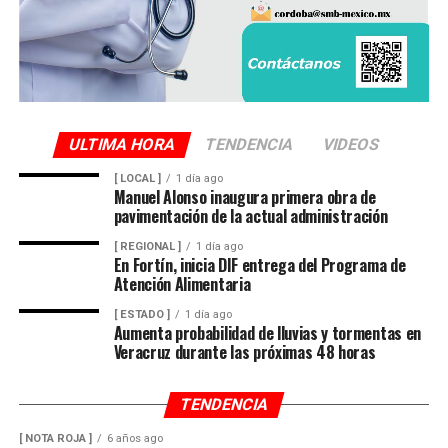
La unidad involucrada fue asegurada y puesta a
disposición de la autoridad ministerial, que integró la
carpeta de investigación correspondiente para localizar
al conductor y determinar su responsabilidad en el
atropellamiento.
ULTIMA HORA
TENDENCIA
VIDEOS
[ LOCAL ]
1 día ago
Las maniobras periciales obligaron al cierre parcial de la
Manuel Alonso inaugura primera obra de
pavimentación de la actual administración
circulación en ese sector del centro de la ciudad durante
varios minutos, generando afectaciones al tránsito
[ REGIONAL ]
1 día ago
En Fortín, inicia DIF entrega del Programa de
vehicular.
Atención Alimentaria
[ ESTADO ]
1 día ago
Aumenta probabilidad de lluvias y tormentas en
Veracruz durante las próximas 48 horas
TENDENCIA
[ NOTA ROJA ]
6 años ago