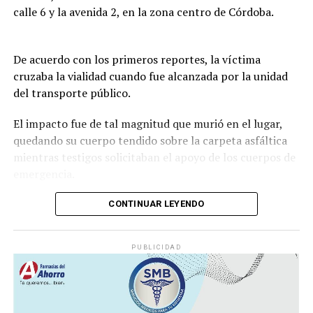
calle 6 y la avenida 2, en la zona centro de Córdoba.
De acuerdo con los primeros reportes, la víctima
cruzaba la vialidad cuando fue alcanzada por la unidad
del transporte público.
El impacto fue de tal magnitud que murió en el lugar,
quedando su cuerpo tendido sobre la carpeta asfáltica
mientras testigos solicitaban el apoyo de los cuerpos de
emergencia.
CONTINUAR LEYENDO
Lejos de detenerse para auxiliar a la víctima, el operador
continuó su marcha y abandonó la escena, lo que
PUBLICIDAD
movilizó a corporaciones de seguridad para tratar de
ubicar tanto al responsable como al vehículo.