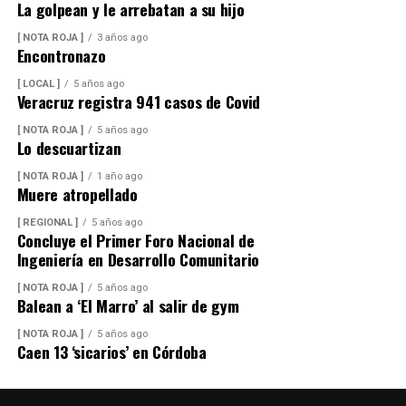
La golpean y le arrebatan a su hijo
[ NOTA ROJA ]
3 años ago
Encontronazo
[ LOCAL ]
5 años ago
Veracruz registra 941 casos de Covid
[ NOTA ROJA ]
5 años ago
Lo descuartizan
[ NOTA ROJA ]
1 año ago
Muere atropellado
[ REGIONAL ]
5 años ago
Concluye el Primer Foro Nacional de
Ingeniería en Desarrollo Comunitario
[ NOTA ROJA ]
5 años ago
Balean a ‘El Marro’ al salir de gym
[ NOTA ROJA ]
5 años ago
Caen 13 ‘sicarios’ en Córdoba