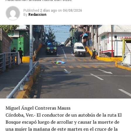
De acuerdo con versiones recabadas en el lugar, el
Published
2 días ago
on
04/08/2026
By
Redaccion
conductor del automóvil permaneció en el sitio tras el
percance, en tanto las autoridades realizaron las
diligencias correspondientes para determinar las causas
del accidente y el deslinde de responsabilidades.
Miguel Ángel Contreras Mauss
Córdoba, Ver.- El conductor de un autobús de la ruta El
Bosque escapó luego de arrollar y causar la muerte de
una mujer la mañana de este martes en el cruce de la