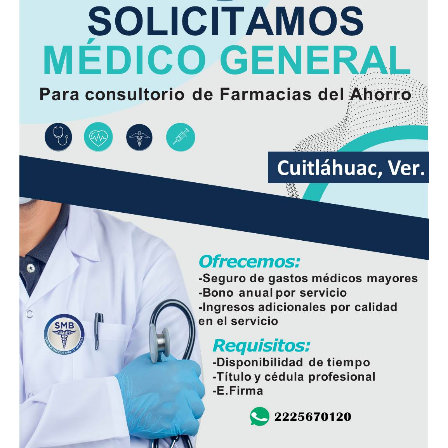
Minutos después, el autobús fue encontrado
abandonado en el cruce de la calle 26 y la avenida 9, en
la colonia San José, donde quedó bajo resguardo de las
autoridades como parte de las investigaciones.
Elementos de la Policía Municipal y Estatal acordonaron
el área del accidente para preservar los indicios, en
tanto personal de Tránsito Municipal realizó las
primeras diligencias para establecer la mecánica del
hecho.
Peritos de la Fiscalía General del Estado y agentes de la
Policía Ministerial llevaron a cabo el procesamiento de
la escena y ordenaron el levantamiento del cuerpo, que
fue trasladado al Servicio Médico Forense (Semefo),
donde permanece en espera de su identificación oficial.