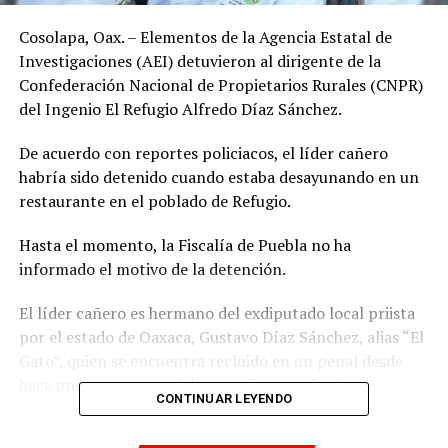
Cosolapa, Oax. – Elementos de la Agencia Estatal de
Investigaciones (AEI) detuvieron al dirigente de la
Confederación Nacional de Propietarios Rurales (CNPR)
del Ingenio El Refugio Alfredo Díaz Sánchez.
De acuerdo con reportes policiacos, el líder cañero
habría sido detenido cuando estaba desayunando en un
restaurante en el poblado de Refugio.
Hasta el momento, la Fiscalía de Puebla no ha
informado el motivo de la detención.
El líder cañero es hermano del exdiputado local priista
por el estado de Oaxaca, Gustavo Díaz Sánchez, alias “El
Gato”, quien se encuentra recluido en un penal desde
hace unos meses por delincuencia organizada.
CONTINUAR LEYENDO
Alfredo Díaz también es tío de Gustavo Abigail “El Pino”