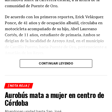
comunidad de Puente de Oro.
De acuerdo con los primeros reportes, Erick Velázquez
Ponce, de 41 años y de ocupación albañil, circulaba en
motocicleta acompañado de su hijo, Abel Laureano
Cortés, de 11 años, estudiante de primaria. Ambos se
dirigían de la localidad de Arroyo Azul, en el municipio
de Carrillo Puerto, hacia Puente de Oro, perteneciente a
Amatlán de los Reyes.
El accidente ocurrió cuando, presuntamente, un
CONTINUAR LEYENDO
automóvil que circulaba detrás de la motocicleta los
impactó por alcance, provocando que ambos cayeran
sobre la carpeta asfáltica.
[ NOTA ROJA ]
Aurobús mata a mujer en centro de
Testigos solicitaron el apoyo de los cuerpos de
emergencia, quienes brindaron atención prehospitalaria
Córdoba
a los lesionados y los trasladaron a un hospital para su
valoración médica.
Abandonan unidad hasta San José