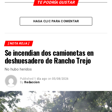
quien fue detenido en el mes de marzo de este año en un
TE PODRÍA GUSTAR
operativo, como presunto autor intelectual y material
del asesinato del periodista Julio Valdivia.
HAGA CLIC PARA COMENTAR
RELATED TOPICS:
DESPUÉS
Muere joven baleado de Paraje
[ NOTA ROJA ]
ANTES
Se incendian dos camionetas en
Muere la mujer baleada
deshuesadero de Rancho Trejo
No hubo heridos
Published
1 día ago
on
05/08/2026
By
Redaccion