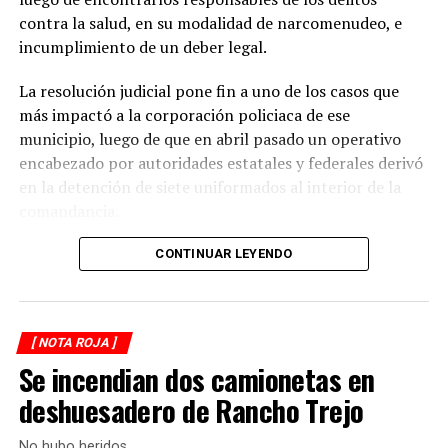
contra la salud, en su modalidad de narcomenudeo, e
La circulación en la zona se vio afectada por algunos
incumplimiento de un deber legal.
minutos mientras se realizaban las labores de auxilio y el
levantamiento de indicios por parte de las autoridades.
La resolución judicial pone fin a uno de los casos que
Posteriormente, el tránsito fue restablecido de manera
más impactó a la corporación policiaca de ese
normal.
municipio, luego de que en abril pasado un operativo
encabezado por autoridades estatales y federales derivó
en la detención de siete uniformados al interior de la
comandancia.
La intervención se realizó el 10 de abril mediante un
CONTINUAR LEYENDO
despliegue conjunto de agentes de la Policía Ministerial,
elementos de la Secretaría de Marina (Semar) y de la
Secretaría de Seguridad Pública (SSP), quienes
[ NOTA ROJA ]
ejecutaron una revisión en las instalaciones de la
Se incendian dos camionetas en
corporación municipal.
deshuesadero de Rancho Trejo
Durante la inspección, los efectivos localizaron diversas
dosis de droga presuntamente destinadas al
No hubo heridos