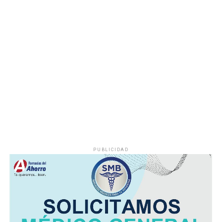
Hasta el momento no se ha informado si el fuego fue
provocado por una falla mecánica, un cortocircuito o
algún otro factor, por lo que serán las investigaciones
correspondientes las que determinen el origen del
siniestro.
PUBLICIDAD