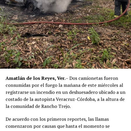
policías municipales, la sentencia dada a conocer
corresponde únicamente a seis de ellos. Hasta el
momento, las autoridades no han informado la situación
jurídica del séptimo implicado.
El caso evidenció presuntas irregularidades dentro de la
corporación policiaca y motivó la intervención de
autoridades estatales y federales, en un contexto de
reforzamiento de las investigaciones contra servidores
públicos relacionados con actividades ilícitas en la
región de las Altas Montañas.
Amatlán de los Reyes, Ver.
– Dos camionetas fueron
consumidas por el fuego la mañana de este miércoles al
La sentencia representa uno de los primeros fallos
registrarse un incendio en un deshuesadero ubicado a un
derivados de aquel operativo y confirma la
costado de la autopista Veracruz-Córdoba, a la altura de
responsabilidad penal de los exuniformados por delitos
la comunidad de Rancho Trejo.
relacionados con la posesión de droga y el
incumplimiento de sus funciones como servidores
De acuerdo con los primeros reportes, las llamas
públicos.
comenzaron por causas que hasta el momento se