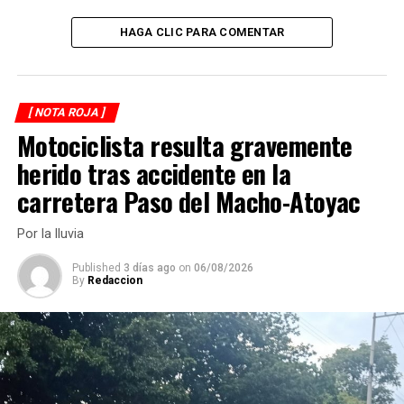
ANTES
Le dan de machetazos
HAGA CLIC PARA COMENTAR
[ NOTA ROJA ]
Motociclista resulta gravemente
herido tras accidente en la
carretera Paso del Macho-Atoyac
Por la lluvia
Published
3 días ago
on
06/08/2026
By
Redaccion