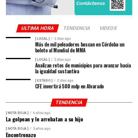
ULTIMA HORA
TENDENCIA
VIDEOS
[ LOCAL ]
2 días ago
Más de mil peleadores buscan en Córdoba un
boleto al Mundial de MMA
[ LOCAL ]
2 días ago
Analizan retos de municipios para avanzar hacia
la igualdad sustantiva
[ ESTADO ]
2 días ago
CFE invertirá 500 mdp en Alvarado
TENDENCIA
[ NOTA ROJA ]
6 años ago
La golpean y le arrebatan a su hijo
[ NOTA ROJA ]
3 años ago
Encontronazo