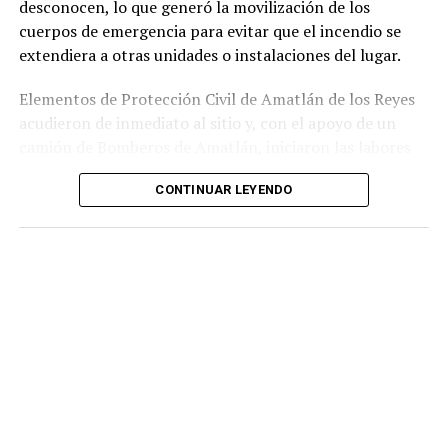
desconocen, lo que generó la movilización de los
cuerpos de emergencia para evitar que el incendio se
extendiera a otras unidades o instalaciones del lugar.
Elementos de Protección Civil de Amatlán de los Reyes
acudieron de inmediato al sitio y, con el apoyo de un
camión de Bomberos de Amatlán, iniciaron las labores
para sofocar el fuego, logrando controlar la emergencia
CONTINUAR LEYENDO
tras varios minutos de trabajo.
Como resultado del siniestro, dos camionetas quedaron
con daños totales a consecuencia de las llamas. No se
reportaron personas lesionadas ni fue necesario evacuar
la zona.
Las autoridades realizaron una inspección en el
deshuesadero para descartar riesgos adicionales y
determinar las posibles causas que originaron el
incendio.