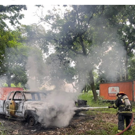
correspondientes.
Tras varios meses de proceso penal, el juez consideró
acreditada la responsabilidad de Anselmo “N”, Jesús “N”,
Diego “N”, Lauro Arturo “N”, Dana Natalia “N” y
Bonifacio “N”, imponiéndoles una pena de cuatro años y
nueve meses de prisión.
Los ahora sentenciados formaban parte de la Policía
Municipal de Coscomatepec durante la administración
del alcalde de Movimiento Ciudadano, Armando Reyes
Muñoz, y permanecerán recluidos en el Centro de
Reinserción Social de Mediana Seguridad de La Toma, en
Amatlán de los Reyes, donde cumplirán la condena.
Aunque durante el operativo fueron detenidos siete
policías municipales, la sentencia dada a conocer
corresponde únicamente a seis de ellos. Hasta el
momento, las autoridades no han informado la situación