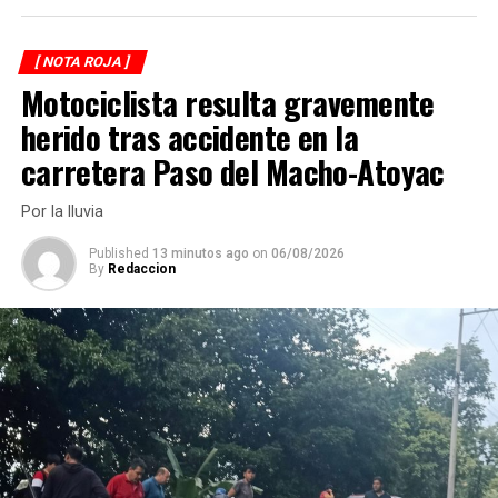
ANTES
Muere elemento de la FC arrollado
[ NOTA ROJA ]
Motociclista resulta gravemente
herido tras accidente en la
carretera Paso del Macho-Atoyac
Por la lluvia
Published
13 minutos ago
on
06/08/2026
By
Redaccion