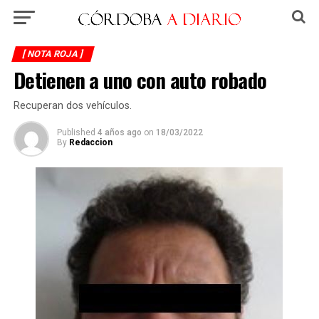
[ NOTA ROJA ]
Detienen a uno con auto robado
Recuperan dos vehículos.
Published
4 años ago
on
18/03/2022
By
Redaccion