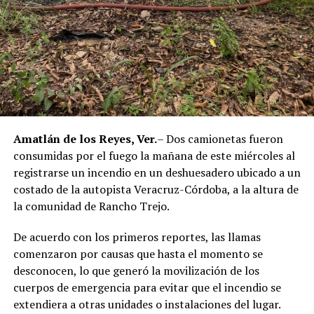
jurídica del séptimo implicado.
El caso evidenció presuntas irregularidades dentro de la
corporación policiaca y motivó la intervención de
autoridades estatales y federales, en un contexto de
reforzamiento de las investigaciones contra servidores
públicos relacionados con actividades ilícitas en la
región de las Altas Montañas.
Amatlán de los Reyes, Ver.
– Dos camionetas fueron
consumidas por el fuego la mañana de este miércoles al
La sentencia representa uno de los primeros fallos
registrarse un incendio en un deshuesadero ubicado a un
derivados de aquel operativo y confirma la
costado de la autopista Veracruz-Córdoba, a la altura de
responsabilidad penal de los exuniformados por delitos
la comunidad de Rancho Trejo.
relacionados con la posesión de droga y el
incumplimiento de sus funciones como servidores
De acuerdo con los primeros reportes, las llamas
públicos.
comenzaron por causas que hasta el momento se
desconocen, lo que generó la movilización de los
cuerpos de emergencia para evitar que el incendio se
extendiera a otras unidades o instalaciones del lugar.