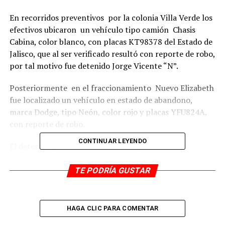
En recorridos preventivos por la colonia Villa Verde los
efectivos ubicaron un vehículo tipo camión Chasis
Cabina, color blanco, con placas KT98378 del Estado de
Jalisco, que al ser verificado resultó con reporte de robo,
por tal motivo fue detenido Jorge Vicente “N”.
Posteriormente en el fraccionamiento Nuevo Elizabeth
fue localizado un vehículo en estado de abandono,
marca Dodge, tipo Neón, color rojo y placas YFU824A,
con reporte de robo.
CONTINUAR LEYENDO
El detenido y los vehículos fueron puestos a
disposición de las autoridades competentes para los
tramites de ley.
TE PODRÍA GUSTAR
RELATED TOPICS:
HAGA CLIC PARA COMENTAR
DESPUÉS
Lo hallan colgado