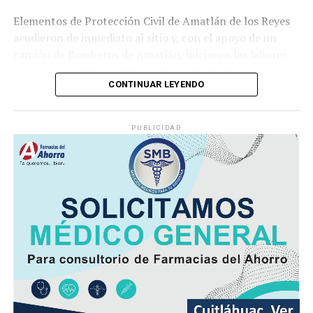
Elementos de Protección Civil de Amatlán de los Reyes
acudieron de inmediato al sitio y, con el apoyo de un
camión de Bomberos de Amatlán, iniciaron las labores
para sofocar el fuego, logrando controlar la emergencia
CONTINUAR LEYENDO
tras varios minutos de trabajo.
Como resultado del siniestro, dos camionetas quedaron
PUBLICIDAD
con daños totales a consecuencia de las llamas. No se
reportaron personas lesionadas ni fue necesario evacuar
la zona.
Las autoridades realizaron una inspección en el
deshuesadero para descartar riesgos adicionales y
determinar las posibles causas que originaron el
incendio.
Hasta el momento no se ha informado si el fuego fue
provocado por una falla mecánica, un cortocircuito o