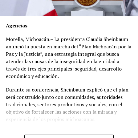
Los documentos oficiales demuestran que el 30 de
marzo de 2012 el dirigente gremial adquirió en el Club
Agencias
de Golf Campestre de San Luis Potosí un inmueble de
540 metros cuadrados con un valor declarado de 2
Morelia, Michoacán.– La presidenta Claudia Sheinbaum
millones 671 mil 425 pesos, cuyo pago realizó en una
anunció la puesta en marcha del “Plan Michoacán por la
sola exhibición.
Paz y la Justicia”, una estrategia integral que busca
atender las causas de la inseguridad en la entidad a
Sin embargo, al hacer una revisión de propiedades en la
través de tres ejes principales: seguridad, desarrollo
zona, se encontró que, en lugar de los 2 millones 671
económico y educación.
mil 425 pesos que pagó, el inmueble tiene un valor real
estimado de entre 17 y 49 millones de pesos.
Durante su conferencia, Sheinbaum explicó que el plan
será construido junto con comunidades, autoridades
Un año después, el 21 de mayo de 2013, adquirió en el
tradicionales, sectores productivos y sociales, con el
Fraccionamiento Matamoros, también de San Luis
objetivo de fortalecer las acciones con la mirada y
Potosí, un inmueble de 280 metros cuadrados, con un
experiencia de los propios michoacanos.
valor declarado de 560 mil 700 pesos con pago de
contado.
“Vamos a escuchar a las