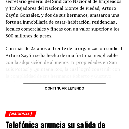
secretario general del Sindicato Nacional de Empleados
corresponde a la empresa dar la opinión sobre esa
y Trabajadores del Nacional Monte de Piedad, Arturo
minuta”.
Zayún González, y dos de sus hermanos, amasaron una
fortuna inmobiliaria de casas-habitación, residencias ,
Asimismo, se hizo del conocimiento de las y los
locales comerciales y fincas con un valor superior a los
integrantes de la Comisión el acuerdo de su Junta
300 millones de pesos.
Directiva por el que se establece el calendario de
reuniones para el segundo periodo de receso del primer
Con más de 25 años al frente de la organización sindical
año de la LXV Legislatura, a fin de que las y los
Arturo Zayún se ha hecho de una fortuna inexplicable,
diputados integrantes cumplan sus obligaciones
con la adquisición de al menos 17 propiedades en San
establecidas en ley, en sus respectivos distritos
Luis Potosí y Quintana Roo, la cual logró construir con
electorales.
la complicidad de sus hermanos Roberto y Gustavo
Zayún González.
El documento señala que se aprobó realizar la cuarta
CONTINUAR LEYENDO
reunión ordinaria el 11 de mayo de 2022, y la quinta, el
Durante una segunda investigación de XPECTRO FM, se
24 de agosto de 2022, con el objetivo de dar
descubrió que el líder gremial adquirió su red
cumplimiento a lo establecido por el Reglamento de la
inmobiliaria, en la mayoría de los casos, con pagos
Cámara de Diputados.
[ NACIONAL ]
realizados en efectivo y con una valuación menor del
Telefónica anuncia su salida de
verdadero costo de las propiedades que hoy forman