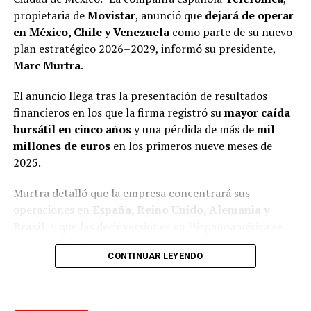
Las investigaciones encontraron que, al igual que otros
propietaria de
Movistar
, anunció que
dejará de operar
líderes sindicales en México, la gestión de Arturo Zayún
en México, Chile y Venezuela
como parte de su nuevo
está marcada por decisiones financieras con
plan estratégico 2026–2029, informó su presidente,
mecanismos poco transparentes y que le han permitido
Marc Murtra
.
adquirir propiedades inmuebles, realizar negocios con
opacidad y un nivel de vida superior al que debería
El anuncio llega tras la presentación de resultados
tener.
financieros en los que la firma registró su
mayor caída
bursátil en cinco años
y una pérdida de más de
mil
Además de su función sindical, Zayún González aparece
millones de euros
en los primeros nueve meses de
vinculado con negocios paralelos y familiares.
2025.
Adicionalmente a la joyería que se dio a conocer en el
Murtra detalló que la empresa concentrará sus
reportaje anterior (https://xpectrofm.com/se-empena-
operaciones en
España, Reino Unido, Alemania y
lider-del-sindicato-del-nmp-en-realizar-operaciones-
Brasil
, y que las desinversiones en Hispanoamérica se
sospechosas/, se descubrió un nuevo negocio de
realizarán de forma gradual para no afectar las
compraventa de oro, ubicado a una cuadra de una
CONTINUAR LEYENDO
negociaciones con potenciales compradores.
sucursal del Monte de Piedad, llamado Presta Express.
En México, Telefónica mantiene conversaciones con
El flujo de efectivo no declarado ha permitido a dicho
Beyond ONE
, dueña de
Virgin Mobile
, para la posible
líder sindical, quien mantiene una huelga de más de dos