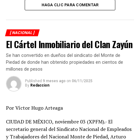
HAGA CLIC PARA COMENTAR
A partir de ahí se constituyó un equipo de la
Coordinación Antisecuestros en la Fiscalía Regional con
sede en Coatzacoalcos.
[ NACIONAL ]
Dicho equipo está desplegado y apoyando a la Fiscalía de
El Cártel Inmobiliario del Clan Zayún
Veracruz luego de abrirse la carpeta de investigación
respectiva.
Se han convertido en dueños del sindicato del Monte de
Piedad de donde han obtenido propiedades en cientos de
Dijo que se han realizado diferentes investigaciones,
millones de pesos
periciales, técnicas de investigación para llegar a la
ubicación de los probables responsables, es así que
Published
9 meses ago
on
06/11/2025
By
Redaccion
puede afirmar que ya se logró la identificación de los
autores materiales.
Por Víctor Hugo Arteaga
RELATED TOPICS:
FEATURED
CIUDAD DE MÉXICO, noviembre 03 (XPFM).- El
DESPUÉS
secretario general del Sindicato Nacional de Empleados
Exentan de aranceles de importación a la carne, papas y
y Trabajadores del Nacional Monte de Piedad, Arturo
otros productos