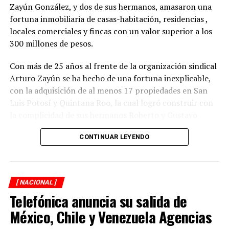
Zayún González, y dos de sus hermanos, amasaron una
ANTES
fortuna inmobiliaria de casas-habitación, residencias ,
Diputados visitan Refinería Dos Bocas
locales comerciales y fincas con un valor superior a los
300 millones de pesos.
Con más de 25 años al frente de la organización sindical
Arturo Zayún se ha hecho de una fortuna inexplicable,
con la adquisición de al menos 17 propiedades en San
Luis Potosí y Quintana Roo, la cual logró construir con
la complicidad de sus hermanos Roberto y Gustavo
Zayún González.
CONTINUAR LEYENDO
Durante una segunda investigación de XPECTRO FM, se
descubrió que el líder gremial adquirió su red
inmobiliaria, en la mayoría de los casos, con pagos
[ NACIONAL ]
realizados en efectivo y con una valuación menor del
Telefónica anuncia su salida de
verdadero costo de las propiedades que hoy forman
parte del patrimonio del Clan Zayún y que constituyen
México, Chile y Venezuela Agencias
una simulación de compraventas.