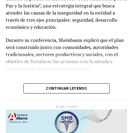
en el país, la presunta triangulación de recursos hacia
Paz y la Justicia”, una estrategia integral que busca
propiedades y cuentas personales.
atender las causas de la inseguridad en la entidad a
través de tres ejes principales: seguridad, desarrollo
La fortuna inmobiliaria del cacique sindical
económico y educación.
En una primera entrega de la investigación periodística,
Durante su conferencia, Sheinbaum explicó que el plan
se habían descubierto seis propiedades a nombre del
será construido junto con comunidades, autoridades
líder sindical; sin embargo, al ampliar la búsqueda en
tradicionales, sectores productivos y sociales, con el
registros públicos, documentos notariales e información
objetivo de fortalecer las acciones con la mirada y
del Servicio de Administración Tributaria (SAT), se
experiencia de los propios michoacanos.
encontraron cuatro bienes más de alto precio.
“Vamos a escuchar a las
Se trata de un esquema de adquisición inmobiliaria bien
CONTINUAR LEYENDO
establecido por el Clan Zayún que les permitió amasar
comunidades, a las
una fortuna de más de 300 millones: las primeras seis
autoridades tradicionales, a
propiedades detectadas con un valor superior a los 70
PUBLICIDAD
las iglesias y a los sectores
millones de pesos y las cuatro encontradas
recientemente por más de 200 millones de pesos.
productivos y sociales para