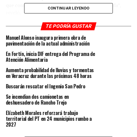
que conduce a un tema de delincuencia organizada”,
CONTINUAR LEYENDO
reveló.
Durante la conferencia mañanera del Presidente, el
TE PODRÍA GUSTAR
funcionario federal aseguró que pronto esperan la
Manuel Alonso inaugura primera obra de
detención de los presuntos autores materiales.
pavimentación de la actual administración
En Fortín, inicia DIF entrega del Programa de
Indicó que al igual que en el caso del reportero
Atención Alimentaria
asesinado en Culiacán, no quieren alertar a los
perpetradores, “pero están identificados plenamente”.
Aumenta probabilidad de lluvias y tormentas
en Veracruz durante las próximas 48 horas
Recordó que desde el primer momento de conocerse el
Buscarán rescatar el Ingenio San Pedro
crimen, la Secretaría de Seguridad Rosa Icela Rodríguez
Se incendian dos camionetas en
estableció comunicación con el gobernador Cuitláhuac
deshuesadero de Rancho Trejo
García Jiménez.
Elízabeth Morales reforzará trabajo
Y se estableció comunicación con el secretario de
territorial del PT en 24 municipios rumbo a
2027
Gobierno, Eric Cisneros y la fiscal general, Verónica
Hernández Giadáns.