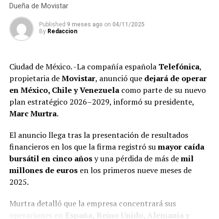
Dueña de Movistar
La compra de diez propiedades a nombre del secretario
Published
9 meses ago
on
04/11/2025
general del sindicato y ocho adquiridas por sus
By
Redaccion
hermanos, evidencian no sólo el uso de efectivo, sino la
falta de declaraciones fiscales que refuerzan la hipótesis
de una evasión sistemática y de graves irregularidades.
Ciudad de México. -La compañía española
Telefónica
,
propietaria de
Movistar
, anunció que
dejará de operar
en México, Chile y Venezuela
como parte de su nuevo
plan estratégico 2026–2029, informó su presidente,
Marc Murtra
.
El anuncio llega tras la presentación de resultados
financieros en los que la firma registró su
mayor caída
bursátil en cinco años
y una pérdida de más de
mil
millones de euros
en los primeros nueve meses de
2025.
Las investigaciones encontraron que, al igual que otros
Murtra detalló que la empresa concentrará sus
líderes sindicales en México, la gestión de Arturo Zayún
operaciones en
España, Reino Unido, Alemania y