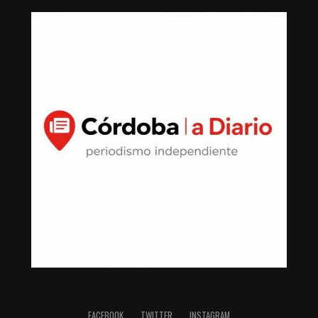
ejercicio fiscal 2011, pero tiene licencia activa de uso de
suelo desde 2015. Este negocio está vinculado a la
compra y venta de oro.
Al ampliar la investigación sobre su fortuna
inmobiliaria, el equipo de XPECTRO FM encontró cuatro
nuevas y lujosas propiedades, entre ellas otra en el Club
de Golf, con un valor de entre 40 y 60 millones de pesos,
así como una finca de descanso con alberca.
El 26 de febrero de 2016 compró en el Club de Golf
Campestre de San Luis Potosí una propiedad de 375
metros cuadrados por un monto declarado de 4
millones 600 mil pesos; sin embargo, el valor comercial
estimado se ubica entre 40 y 60 millones de pesos.
Además de la valuación menor con la que declaró
haberla comprado, quedó registrado ante el Notario
Público Núm. 20, Guillermo Delgado Robles, que la
FACEBOOK
TWITTER
INSTAGRAM