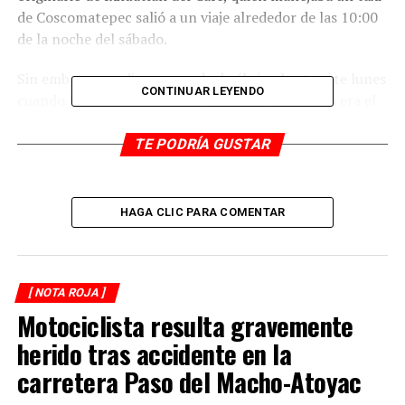
de Coscomatepec salió a un viaje alrededor de las 10:00
de la noche del sábado.
Sin embargo, nadie supo nada de él sino hasta este lunes
CONTINUAR LEYENDO
cuando la familia confirmó que el cuerpo hallado era el
de Chavita.
TE PODRÍA GUSTAR
De la unidad de alquiler se desconoce su paradero.
RELATED TOPICS:
HAGA CLIC PARA COMENTAR
DESPUÉS
Caen dos hombres y una mujer con droga
ANTES
[ NOTA ROJA ]
Alud arrastra a taxi
Motociclista resulta gravemente
herido tras accidente en la
carretera Paso del Macho-Atoyac