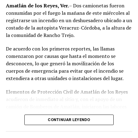
región de las Altas Montañas.
Amatlán de los Reyes, Ver.
– Dos camionetas fueron
consumidas por el fuego la mañana de este miércoles al
La sentencia representa uno de los primeros fallos
registrarse un incendio en un deshuesadero ubicado a un
derivados de aquel operativo y confirma la
costado de la autopista Veracruz-Córdoba, a la altura de
responsabilidad penal de los exuniformados por delitos
la comunidad de Rancho Trejo.
relacionados con la posesión de droga y el
incumplimiento de sus funciones como servidores
De acuerdo con los primeros reportes, las llamas
públicos.
comenzaron por causas que hasta el momento se
desconocen, lo que generó la movilización de los
cuerpos de emergencia para evitar que el incendio se
extendiera a otras unidades o instalaciones del lugar.
Elementos de Protección Civil de Amatlán de los Reyes
acudieron de inmediato al sitio y, con el apoyo de un
camión de Bomberos de Amatlán, iniciaron las labores
para sofocar el fuego, logrando controlar la emergencia
CONTINUAR LEYENDO
tras varios minutos de trabajo.
Como resultado del siniestro, dos camionetas quedaron