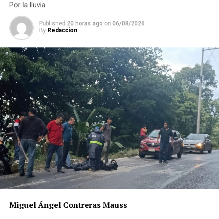
Por la lluvia
Published
20 horas ago
on
06/08/2026
By
Redaccion
Miguel Ángel Contreras Mauss