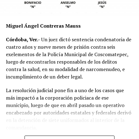
mecánica del accidente y establecer si existió
responsabilidad por parte de alguno de los conductores.
Las autoridades exhortaron a los automovilistas y
Miguel Ángel Contreras Mauss
motociclistas a conducir con precaución, respetar los
límites de velocidad y aumentar la distancia de
Córdoba, Ver.-
Un juez dictó sentencia condenatoria de
seguridad entre vehículos, especialmente durante la
cuatro años y nueve meses de prisión contra seis
temporada de lluvias, cuando el riesgo de accidentes se
exelementos de la Policía Municipal de Coscomatepec,
incrementa en las carreteras de la región.
luego de encontrarlos responsables de los delitos
contra la salud, en su modalidad de narcomenudeo, e
La circulación en la zona se vio afectada por algunos
incumplimiento de un deber legal.
minutos mientras se realizaban las labores de auxilio y el
levantamiento de indicios por parte de las autoridades.
La resolución judicial pone fin a uno de los casos que
Posteriormente, el tránsito fue restablecido de manera
más impactó a la corporación policiaca de ese
normal.
municipio, luego de que en abril pasado un operativo
encabezado por autoridades estatales y federales derivó
en la detención de siete uniformados al interior de la
comandancia.