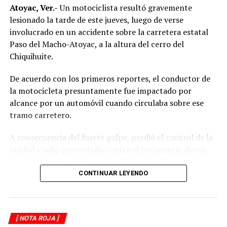
Atoyac, Ver.-
Un motociclista resultó gravemente
lesionado la tarde de este jueves, luego de verse
involucrado en un accidente sobre la carretera estatal
Paso del Macho-Atoyac, a la altura del cerro del
Chiquihuite.
De acuerdo con los primeros reportes, el conductor de
la motocicleta presuntamente fue impactado por
alcance por un automóvil cuando circulaba sobre ese
tramo carretero.
A consecuencia del fuerte golpe, perdió el control de la
unidad y salió proyectado contra el pavimento, donde
quedó inconsciente.
CONTINUAR LEYENDO
Testigos del accidente solicitaron de inmediato el apoyo
de los cuerpos de emergencia al percatarse de que el
motociclista permanecía inmóvil sobre la carpeta
[ NOTA ROJA ]
asfáltica, mientras otros automovilistas redujeron la