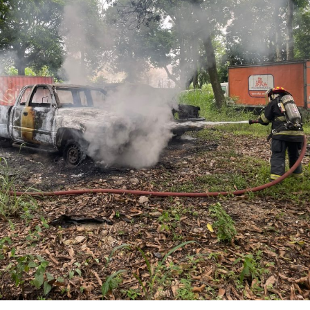
Los ahora sentenciados formaban parte de la Policía
Municipal de Coscomatepec durante la administración
del alcalde de Movimiento Ciudadano, Armando Reyes
Muñoz, y permanecerán recluidos en el Centro de
Reinserción Social de Mediana Seguridad de La Toma, en
Amatlán de los Reyes, donde cumplirán la condena.
Aunque durante el operativo fueron detenidos siete
policías municipales, la sentencia dada a conocer
corresponde únicamente a seis de ellos. Hasta el
momento, las autoridades no han informado la situación
jurídica del séptimo implicado.
El caso evidenció presuntas irregularidades dentro de la
corporación policiaca y motivó la intervención de
autoridades estatales y federales, en un contexto de
reforzamiento de las investigaciones contra servidores
públicos relacionados con actividades ilícitas en la