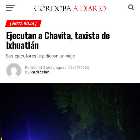
[ NOTA ROJA ]
Ejecutan a Chavita, taxista de
Ixhuatlán
Sus ejecutores le pidieron un viaje
Published
2 años ago
on
01/07/2024
By
Redaccion