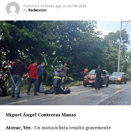
La Fiscalía ha abierto una carpeta de investigación para
determinar las circunstancias del crimen y dar con los
Published
15 horas ago
on
06/08/2026
By
Redaccion
responsables de este acto violento.
Miguel Ángel Contreras Mauss
Atoyac, Ver.-
Un motociclista resultó gravemente