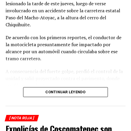
lesionado la tarde de este jueves, luego de verse
involucrado en un accidente sobre la carretera estatal
Paso del Macho-Atoyac, a la altura del cerro del
Chiquihuite.
De acuerdo con los primeros reportes, el conductor de
la motocicleta presuntamente fue impactado por
alcance por un automóvil cuando circulaba sobre ese
RELATED TOPICS:
tramo carretero.
DESPUÉS
Lo pega con cacha de pistola
A consecuencia del fuerte golpe, perdió el control de la
unidad y salió proyectado contra el pavimento, donde
ANTES
Fallece pintor
quedó inconsciente.
CONTINUAR LEYENDO
Testigos del accidente solicitaron de inmediato el apoyo
de los cuerpos de emergencia al percatarse de que el
motociclista permanecía inmóvil sobre la carpeta
[ NOTA ROJA ]
asfáltica, mientras otros automovilistas redujeron la
Expolicías de Coscomatepec son
velocidad para evitar otro percance.