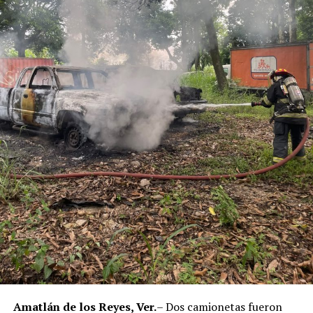
Municipal de Coscomatepec durante la administración
del alcalde de Movimiento Ciudadano, Armando Reyes
Muñoz, y permanecerán recluidos en el Centro de
Reinserción Social de Mediana Seguridad de La Toma, en
Amatlán de los Reyes, donde cumplirán la condena.
Aunque durante el operativo fueron detenidos siete
policías municipales, la sentencia dada a conocer
corresponde únicamente a seis de ellos. Hasta el
momento, las autoridades no han informado la situación
jurídica del séptimo implicado.
El caso evidenció presuntas irregularidades dentro de la
corporación policiaca y motivó la intervención de
autoridades estatales y federales, en un contexto de
reforzamiento de las investigaciones contra servidores
públicos relacionados con actividades ilícitas en la
región de las Altas Montañas.
Amatlán de los Reyes, Ver.
– Dos camionetas fueron