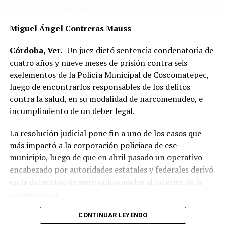
responsabilidad por parte de alguno de los conductores.
Las autoridades exhortaron a los automovilistas y
Miguel Ángel Contreras Mauss
motociclistas a conducir con precaución, respetar los
límites de velocidad y aumentar la distancia de
Córdoba, Ver.-
Un juez dictó sentencia condenatoria de
seguridad entre vehículos, especialmente durante la
cuatro años y nueve meses de prisión contra seis
temporada de lluvias, cuando el riesgo de accidentes se
exelementos de la Policía Municipal de Coscomatepec,
incrementa en las carreteras de la región.
luego de encontrarlos responsables de los delitos
contra la salud, en su modalidad de narcomenudeo, e
La circulación en la zona se vio afectada por algunos
incumplimiento de un deber legal.
minutos mientras se realizaban las labores de auxilio y el
levantamiento de indicios por parte de las autoridades.
La resolución judicial pone fin a uno de los casos que
Posteriormente, el tránsito fue restablecido de manera
más impactó a la corporación policiaca de ese
normal.
municipio, luego de que en abril pasado un operativo
encabezado por autoridades estatales y federales derivó
en la detención de siete uniformados al interior de la
comandancia.
La intervención se realizó el 10 de abril mediante un
CONTINUAR LEYENDO