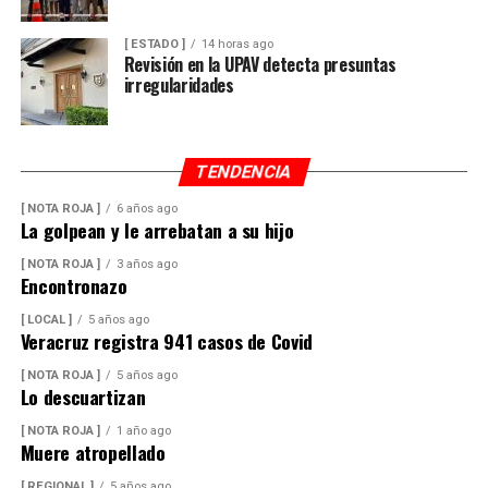
[ ESTADO ]
14 horas ago
Revisión en la UPAV detecta presuntas
irregularidades
TENDENCIA
[ NOTA ROJA ]
6 años ago
La golpean y le arrebatan a su hijo
[ NOTA ROJA ]
3 años ago
Encontronazo
[ LOCAL ]
5 años ago
Veracruz registra 941 casos de Covid
[ NOTA ROJA ]
5 años ago
Lo descuartizan
[ NOTA ROJA ]
1 año ago
Muere atropellado
[ REGIONAL ]
5 años ago