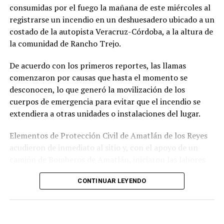
consumidas por el fuego la mañana de este miércoles al
La sentencia representa uno de los primeros fallos
registrarse un incendio en un deshuesadero ubicado a un
derivados de aquel operativo y confirma la
costado de la autopista Veracruz-Córdoba, a la altura de
responsabilidad penal de los exuniformados por delitos
la comunidad de Rancho Trejo.
relacionados con la posesión de droga y el
incumplimiento de sus funciones como servidores
De acuerdo con los primeros reportes, las llamas
públicos.
comenzaron por causas que hasta el momento se
desconocen, lo que generó la movilización de los
cuerpos de emergencia para evitar que el incendio se
extendiera a otras unidades o instalaciones del lugar.
Elementos de Protección Civil de Amatlán de los Reyes
acudieron de inmediato al sitio y, con el apoyo de un
camión de Bomberos de Amatlán, iniciaron las labores
para sofocar el fuego, logrando controlar la emergencia
CONTINUAR LEYENDO
tras varios minutos de trabajo.
Como resultado del siniestro, dos camionetas quedaron
con daños totales a consecuencia de las llamas. No se