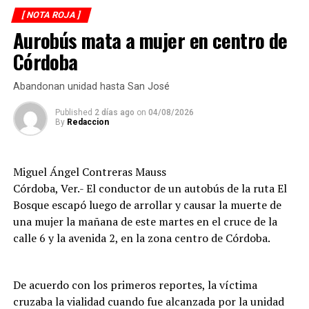
sobre la carpeta asfáltica.
[ NOTA ROJA ]
Aurobús mata a mujer en centro de
Testigos solicitaron el apoyo de los cuerpos de
emergencia, quienes brindaron atención prehospitalaria
Córdoba
a los lesionados y los trasladaron a un hospital para su
valoración médica.
Abandonan unidad hasta San José
De acuerdo con versiones recabadas en el lugar, el
Published
2 días ago
on
04/08/2026
By
Redaccion
conductor del automóvil permaneció en el sitio tras el
percance, en tanto las autoridades realizaron las
diligencias correspondientes para determinar las causas
Miguel Ángel Contreras Mauss
del accidente y el deslinde de responsabilidades.
Córdoba, Ver.- El conductor de un autobús de la ruta El
Bosque escapó luego de arrollar y causar la muerte de
una mujer la mañana de este martes en el cruce de la
calle 6 y la avenida 2, en la zona centro de Córdoba.
De acuerdo con los primeros reportes, la víctima
cruzaba la vialidad cuando fue alcanzada por la unidad