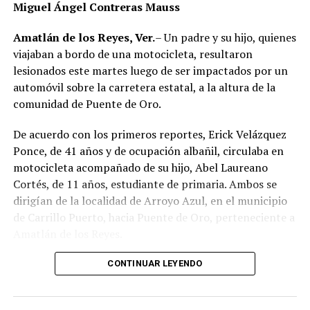
Miguel Ángel Contreras Mauss
algún otro factor, por lo que serán las investigaciones
correspondientes las que determinen el origen del
Amatlán de los Reyes, Ver.
– Un padre y su hijo, quienes
siniestro.
viajaban a bordo de una motocicleta, resultaron
lesionados este martes luego de ser impactados por un
automóvil sobre la carretera estatal, a la altura de la
comunidad de Puente de Oro.
De acuerdo con los primeros reportes, Erick Velázquez
Ponce, de 41 años y de ocupación albañil, circulaba en
motocicleta acompañado de su hijo, Abel Laureano
Cortés, de 11 años, estudiante de primaria. Ambos se
dirigían de la localidad de Arroyo Azul, en el municipio
de Carrillo Puerto, hacia Puente de Oro, perteneciente a
Amatlán de los Reyes.
El accidente ocurrió cuando, presuntamente, un
CONTINUAR LEYENDO
automóvil que circulaba detrás de la motocicleta los
impactó por alcance, provocando que ambos cayeran