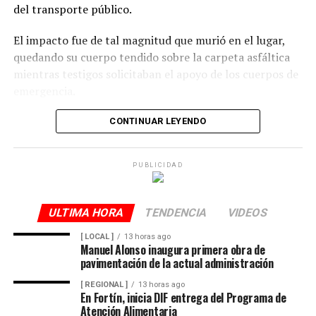
del transporte público.
El impacto fue de tal magnitud que murió en el lugar,
quedando su cuerpo tendido sobre la carpeta asfáltica
mientras testigos solicitaban el apoyo de los cuerpos de
emergencia.
CONTINUAR LEYENDO
Lejos de detenerse para auxiliar a la víctima, el operador
continuó su marcha y abandonó la escena, lo que
PUBLICIDAD
movilizó a corporaciones de seguridad para tratar de
ubicar tanto al responsable como al vehículo.
ULTIMA HORA
TENDENCIA
VIDEOS
Minutos después, el autobús fue encontrado
[ LOCAL ]
13 horas ago
Manuel Alonso inaugura primera obra de
abandonado en el cruce de la calle 26 y la avenida 9, en
pavimentación de la actual administración
la colonia San José, donde quedó bajo resguardo de las
[ REGIONAL ]
13 horas ago
autoridades como parte de las investigaciones.
En Fortín, inicia DIF entrega del Programa de
Atención Alimentaria