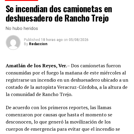
autoridades.
Se incendian dos camionetas en
deshuesadero de Rancho Trejo
RELATED TOPICS:
No hubo heridos
DESPUÉS
Estaba en avanzado estado de descomposición
Published
18 horas ago
on
05/08/2026
By
Redaccion
ANTES
Justifica SSP crímenes
Amatlán de los Reyes, Ver.
– Dos camionetas fueron
consumidas por el fuego la mañana de este miércoles al
registrarse un incendio en un deshuesadero ubicado a un
costado de la autopista Veracruz-Córdoba, a la altura de
la comunidad de Rancho Trejo.
De acuerdo con los primeros reportes, las llamas
comenzaron por causas que hasta el momento se
desconocen, lo que generó la movilización de los
cuerpos de emergencia para evitar que el incendio se