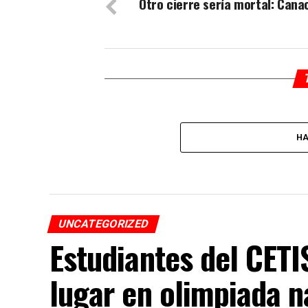
Otro cierre sería mortal: Can
HA
UNCATEGORIZED
Estudiantes del CET
lugar en olimpiada n