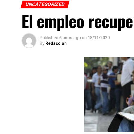
UNCATEGORIZED
El empleo recuper
Published
6 años ago
on
18/11/2020
By
Redaccion