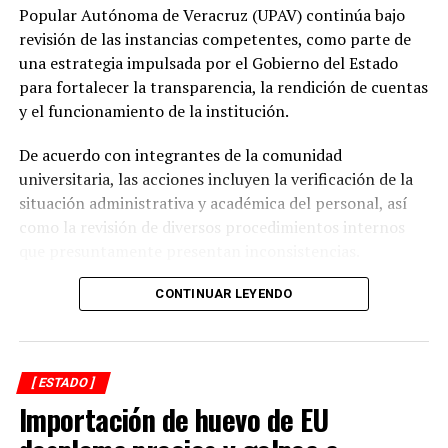
prioridad desde el inicio de mi gobierno y continuaremos
Popular Autónoma de Veracruz (UPAV) continúa bajo
gestionando recursos y proyectos que contribuyan al
revisión de las instancias competentes, como parte de
desarrollo del municipio y al bienestar de las familias
una estrategia impulsada por el Gobierno del Estado
alvaradeñas”.
para fortalecer la transparencia, la rendición de cuentas
y el funcionamiento de la institución.
Por último, reconoció y agradeció a la gobernadora del
estado, Rocío Nahle García, por el respaldo brindado a
De acuerdo con integrantes de la comunidad
Alvarado, así como a personal directivo de la CFE por la
universitaria, las acciones incluyen la verificación de la
disposición y coordinación institucional para impulsar
situación administrativa y académica del personal, así
estas importantes acciones en beneficio del municipio.
como la revisión de diversos procedimientos internos
que presuntamente presentan inconsistencias.
Entre los aspectos que son objeto de análisis se
CONTINUAR LEYENDO
encuentran posibles casos de docentes con asignaciones
simultáneas en distintos centros de estudio, la
validación de documentación académica de directivos,
[ ESTADO ]
adeudos en la entrega de calificaciones, denuncias por
Importación de huevo de EU
presuntos cobros indebidos relacionados con
certificados y asesorías de titulación, así como la