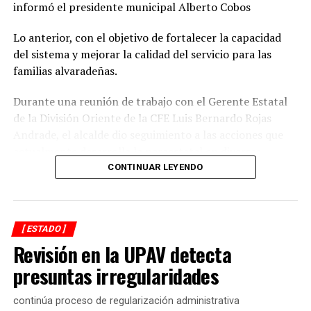
informó el presidente municipal Alberto Cobos
Lo anterior, con el objetivo de fortalecer la capacidad
del sistema y mejorar la calidad del servicio para las
familias alvaradeñas.
Durante una reunión de trabajo con el Gerente Estatal
de la División Oriente de la CFE Luis Bernardo Rojas
Andrade, el alcalde dio seguimiento a las acciones que
actualmente desarrolla la paraestatal en diversas
comunidades, colonias y la zona centro de la
CONTINUAR LEYENDO
demarcación, donde se realizan trabajos de
mantenimiento, modernización y fortalecimiento de la
red eléctrica.
[ ESTADO ]
Revisión en la UPAV detecta
En ese sentido, el representante de CFE informó que las
interrupciones programadas en el suministro de energía
presuntas irregularidades
registradas en los últimos días obedecen a maniobras
técnicas indispensables para la ejecución de estas obras,
continúa proceso de regularización administrativa