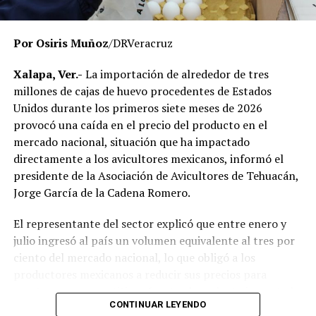
momento no existe una determinación definitiva sobre
responsabilidades individuales.
Por Osiris Muñoz
/DRVeracruz
No obstante, docentes que solicitaron el anonimato
señalaron que un grupo de profesores ha manifestado
Xalapa, Ver.-
La importación de alrededor de tres
su inconformidad con el proceso de revisión, al
millones de cajas de huevo procedentes de Estados
considerar que las investigaciones podrían afectar
Unidos durante los primeros siete meses de 2026
intereses al interior de la institución.
provocó una caída en el precio del producto en el
mercado nacional, situación que ha impactado
De acuerdo con esos testimonios, el grupo identificado
directamente a los avicultores mexicanos, informó el
como
Movimiento Estatal UPAV
, integrado
presidente de la Asociación de Avicultores de Tehuacán,
públicamente por Verónica Sánchez Ramos, Mauricio
Jorge García de la Cadena Romero.
Tapia Tentle, Elsa Andrea Maldonado Alemán, Silvia
Ivette Lara Barradas, Roberto Ibáñez y Carlos Enrique
El representante del sector explicó que entre enero y
Sierra, ha cuestionado las acciones emprendidas por las
julio ingresó al país un volumen equivalente al tres por
autoridades universitarias y estatales.
ciento del mercado nacional, lo que obligó a los
productores mexicanos a reducir sus precios para
Hasta ahora, las instancias responsables no han
mantenerse competitivos frente al producto importado.
informado la conclusión de las investigaciones ni la
CONTINUAR LEYENDO