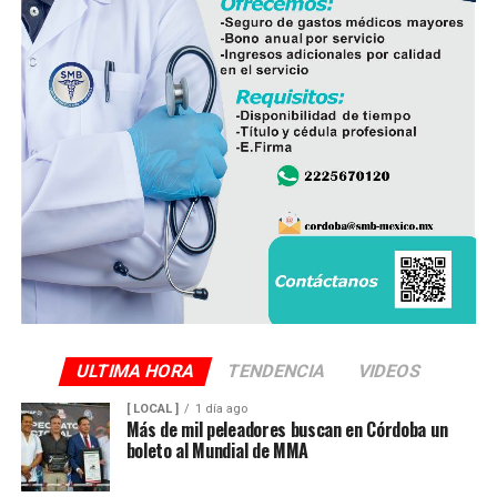
operan ocho empresas productoras con más de 350
granjas avícolas, las cuales representan una importante
fuente de empleo y desarrollo económico para
comunidades rurales de ambas entidades.
ULTIMA HORA
TENDENCIA
VIDEOS
[ LOCAL ]
1 día ago
Más de mil peleadores buscan en Córdoba un
boleto al Mundial de MMA