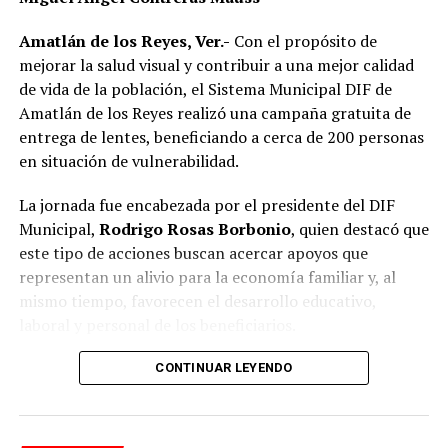
presunto abuso de autoridad.
Amatlán de los Reyes, Ver.-
Con el propósito de
Si bien especialistas y organizaciones dedicadas al
mejorar la salud visual y contribuir a una mejor calidad
bienestar animal coinciden en que los propietarios
de vida de la población, el Sistema Municipal DIF de
tienen la obligación de impedir que sus mascotas
Amatlán de los Reyes realizó una campaña gratuita de
deambulen libremente por la vía pública, también
entrega de lentes, beneficiando a cerca de 200 personas
advierten que ello no significa mantenerlas
en situación de vulnerabilidad.
permanentemente amarradas.
La jornada fue encabezada por el presidente del DIF
La Ley de Protección a los Animales para el Estado de
Municipal,
Rodrigo Rosas Borbonio
, quien destacó que
Veracruz tiene como objetivo garantizar el bienestar, el
este tipo de acciones buscan acercar apoyos que
trato digno y evitar el maltrato y la crueldad hacia los
representan un alivio para la economía familiar y, al
animales.
mismo tiempo, favorecen el desarrollo educativo,
laboral y personal de los beneficiarios.
Además, en su artículo 28 considera sancionables
diversos actos de maltrato y crueldad, por lo que
Durante la campaña fueron atendidas niñas, niños,
CONTINUAR LEYENDO
mantener a un perro atado de forma permanente, sin
adolescentes, jóvenes, adultos y personas adultas
condiciones adecuadas de bienestar, podría dar lugar a
mayores, quienes previamente se sometieron a
responsabilidades conforme a la legislación aplicable.
valoraciones visuales para determinar la graduación