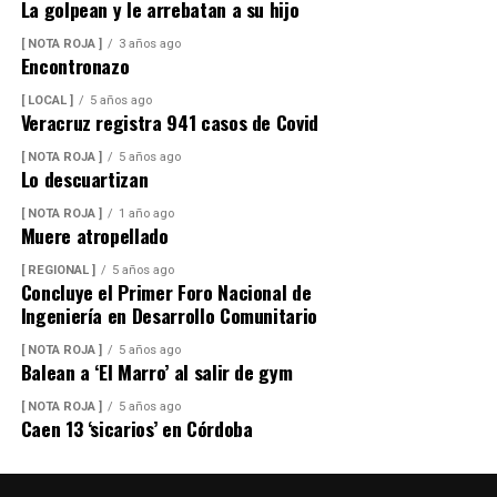
La golpean y le arrebatan a su hijo
[ NOTA ROJA ]
3 años ago
Encontronazo
[ LOCAL ]
5 años ago
Veracruz registra 941 casos de Covid
[ NOTA ROJA ]
5 años ago
Lo descuartizan
[ NOTA ROJA ]
1 año ago
Muere atropellado
[ REGIONAL ]
5 años ago
Concluye el Primer Foro Nacional de
Ingeniería en Desarrollo Comunitario
[ NOTA ROJA ]
5 años ago
Balean a ‘El Marro’ al salir de gym
[ NOTA ROJA ]
5 años ago
Caen 13 ‘sicarios’ en Córdoba