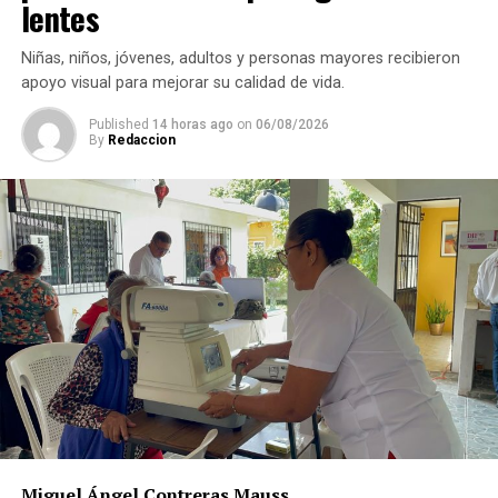
lentes
Niñas, niños, jóvenes, adultos y personas mayores recibieron
apoyo visual para mejorar su calidad de vida.
Published
14 horas ago
on
06/08/2026
By
Redaccion
Asimismo, anuncia que ese día autoridades comunitarias
realizarán recorridos para fotografiar a los perros que
permanezcan en las calles, solicitar información a
vecinos para identificar a sus dueños y, posteriormente,
citarlos al palacio de la comunidad, donde incluso
podrían hacerse acreedores a una multa.
La publicación provocó críticas entre pobladores,
quienes consideran que la Agencia Municipal podría
estar excediendo sus atribuciones al anunciar posibles
sanciones sin precisar el fundamento jurídico que las
respalda, por lo que calificaron la medida como un
Miguel Ángel Contreras Mauss