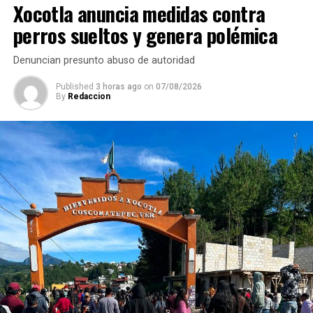
Xocotla anuncia medidas contra
ANTES
perros sueltos y genera polémica
Lluvias golpean la calidad de la caña y desploman el
Karbe en Veracruz
Denuncian presunto abuso de autoridad
Published
3 horas ago
on
07/08/2026
By
Redaccion