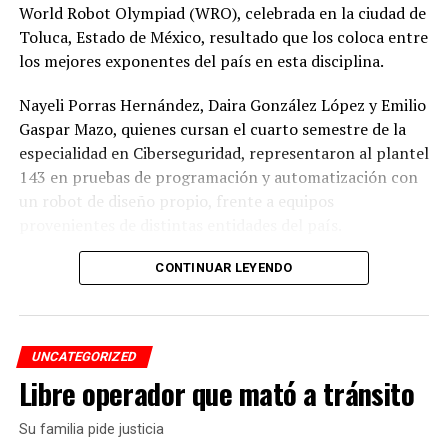
World Robot Olympiad (WRO), celebrada en la ciudad de
Toluca, Estado de México, resultado que los coloca entre
los mejores exponentes del país en esta disciplina.
Nayeli Porras Hernández, Daira González López y Emilio
Gaspar Mazo, quienes cursan el cuarto semestre de la
especialidad en Ciberseguridad, representaron al plantel
143 en pruebas de programación y automatización con
un robot de diseño propio, frente a equipos
provenientes de distintas entidades del país.
El desempeño mostrado por los jóvenes les permitió
CONTINUAR LEYENDO
calificar a la siguiente fase de la competencia, que
tendrá lugar los días 5 y 6 de septiembre en Cancún,
Quintana Roo.
UNCATEGORIZED
Libre operador que mató a tránsito
De obtener resultados favorables en esa etapa, el equipo
tendría la posibilidad de representar a México en la final
Su familia pide justicia
internacional de la WRO, que se efectuará en Costa Rica.