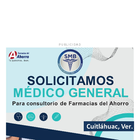
diurnas serán altas y el ambiente cálido, pero fresco por
la noche.
El viento será del Sureste, Este y Noreste de 20 a 35
kilómetros por hora (km/h), con rachas en el litoral y en
zonas de tormenta.
PUBLICIDAD
Asimismo, se pronostica la llegada de otra onda tropical
entre viernes y fin de semana.
Finalmente, la SPC de Veracruz recomienda a la
población vigilar el comportamiento de ríos y arroyos
de respuesta rápida y observar su entorno por posibles
derrumbes, deslaves y deslizamiento de laderas.
Además de conducir con precaución por disminución de
la visibilidad y anegamientos urbanos, viento arrachado,
descargas eléctricas y probables granizadas en áreas de
tormenta, entre otros efectos negativos.