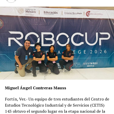
cambio al minuto 76, pero no pudieron darle
profundidad al cuadro nacional.
El equipo que presentó Mónica estuvo lejos de tener la
eficiencia del sábado pasado cuando vencieron a Costa
Rica por 3-1.
(Con información de Reforma)
RELATED TOPICS:
DESPUÉS
Golea el Bayern
ANTES
Chelsea con medio pie en cuartos de la Champions
Miguel Ángel Contreras Mauss
Fortín, Ver.- Un equipo de tres estudiantes del Centro de
Estudios Tecnológico Industrial y de Servicios (CETIS)
143 obtuvo el segundo lugar en la etapa nacional de la