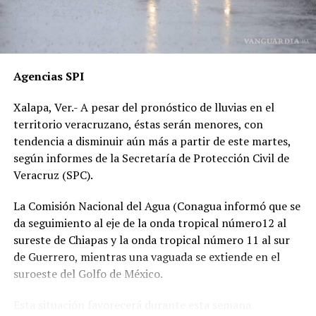
cercanas, han sido ignoradas o negadas. Testigos
presenciales del accidente ahora callan, presuntamente
por temor a represalias.
“Hoy fue mi Abraham,
Agencias SPI
mañana puede ser alguien
Xalapa, Ver.- A pesar del pronóstico de lluvias en el
de tu familia. El homicida
territorio veracruzano, éstas serán menores, con
sigue libre y operando en
tendencia a disminuir aún más a partir de este martes,
según informes de la Secretaría de Protección Civil de
las carreteras”, expresó un
Veracruz (SPC).
familiar, exigiendo justicia.
La Comisión Nacional del Agua (Conagua informó que se
da seguimiento al eje de la onda tropical número12 al
El caso ha encendido el debate sobre la corrupción en la
sureste de Chiapas y la onda tropical número 11 al sur
Fiscalía y la impunidad que beneficia a conductores
de Guerrero, mientras una vaguada se extiende en el
responsables de muertes viales.
suroeste del Golfo de México.
La familia pide a la ciudadanía unirse para evitar que el
Esta situación favorecerá durante esta semana
caso quede en el olvido.