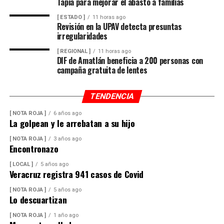
Tapia para mejorar el abasto a familias
[ ESTADO ]
11 horas ago
Revisión en la UPAV detecta presuntas
irregularidades
[ REGIONAL ]
11 horas ago
DIF de Amatlán beneficia a 200 personas con
campaña gratuita de lentes
TENDENCIA
[ NOTA ROJA ]
6 años ago
La golpean y le arrebatan a su hijo
[ NOTA ROJA ]
3 años ago
Encontronazo
[ LOCAL ]
5 años ago
Veracruz registra 941 casos de Covid
[ NOTA ROJA ]
5 años ago
Lo descuartizan
[ NOTA ROJA ]
1 año ago