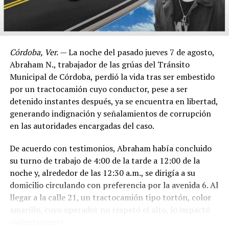
Córdoba, Ver.
— La noche del pasado jueves 7 de agosto,
Abraham N., trabajador de las grúas del Tránsito
Municipal de Córdoba, perdió la vida tras ser embestido
por un tractocamión cuyo conductor, pese a ser
detenido instantes después, ya se encuentra en libertad,
generando indignación y señalamientos de corrupción
en las autoridades encargadas del caso.
De acuerdo con testimonios, Abraham había concluido
su turno de trabajo de 4:00 de la tarde a 12:00 de la
noche y, alrededor de las 12:30 a.m., se dirigía a su
domicilio circulando con preferencia por la avenida 6. Al
llegar a la calle 21, un tractocamión tipo tortón, color
amarillo, cuyo operador no respetó el alto, lo impactó
violentamente.