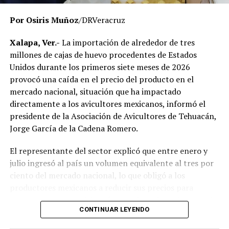
responsabilidades individuales.
Por Osiris Muñoz
/DRVeracruz
No obstante, docentes que solicitaron el anonimato
señalaron que un grupo de profesores ha manifestado
Xalapa, Ver.-
La importación de alrededor de tres
su inconformidad con el proceso de revisión, al
millones de cajas de huevo procedentes de Estados
considerar que las investigaciones podrían afectar
Unidos durante los primeros siete meses de 2026
intereses al interior de la institución.
provocó una caída en el precio del producto en el
mercado nacional, situación que ha impactado
De acuerdo con esos testimonios, el grupo identificado
directamente a los avicultores mexicanos, informó el
como
Movimiento Estatal UPAV
, integrado
presidente de la Asociación de Avicultores de Tehuacán,
públicamente por Verónica Sánchez Ramos, Mauricio
Jorge García de la Cadena Romero.
Tapia Tentle, Elsa Andrea Maldonado Alemán, Silvia
Ivette Lara Barradas, Roberto Ibáñez y Carlos Enrique
El representante del sector explicó que entre enero y
Sierra, ha cuestionado las acciones emprendidas por las
julio ingresó al país un volumen equivalente al tres por
autoridades universitarias y estatales.
ciento del mercado nacional, lo que obligó a los
productores mexicanos a reducir sus precios para
Hasta ahora, las instancias responsables no han
mantenerse competitivos frente al producto importado.
informado la conclusión de las investigaciones ni la
CONTINUAR LEYENDO
emisión de sanciones o resoluciones específicas. El
“Entre enero y julio debieron haber entrado alrededor