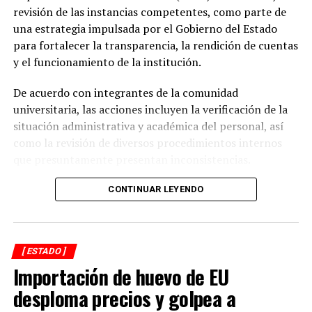
gestionando recursos y proyectos que contribuyan al
revisión de las instancias competentes, como parte de
desarrollo del municipio y al bienestar de las familias
una estrategia impulsada por el Gobierno del Estado
alvaradeñas”.
para fortalecer la transparencia, la rendición de cuentas
y el funcionamiento de la institución.
Por último, reconoció y agradeció a la gobernadora del
estado, Rocío Nahle García, por el respaldo brindado a
De acuerdo con integrantes de la comunidad
Alvarado, así como a personal directivo de la CFE por la
universitaria, las acciones incluyen la verificación de la
disposición y coordinación institucional para impulsar
situación administrativa y académica del personal, así
estas importantes acciones en beneficio del municipio.
como la revisión de diversos procedimientos internos
que presuntamente presentan inconsistencias.
Entre los aspectos que son objeto de análisis se
CONTINUAR LEYENDO
encuentran posibles casos de docentes con asignaciones
simultáneas en distintos centros de estudio, la
validación de documentación académica de directivos,
[ ESTADO ]
adeudos en la entrega de calificaciones, denuncias por
Importación de huevo de EU
presuntos cobros indebidos relacionados con
certificados y asesorías de titulación, así como la
desploma precios y golpea a
existencia de personal que habría recibido pagos sin