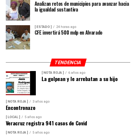
Analizan retos de municipios para avanzar hacia
la igualdad sustantiva
[ ESTADO ]
24 horas ago
CFE invertirá 500 mdp en Alvarado
TENDENCIA
[ NOTA ROJA ]
6 años ago
La golpean y le arrebatan a su hijo
[ NOTA ROJA ]
3 años ago
Encontronazo
[ LOCAL ]
5 años ago
Veracruz registra 941 casos de Covid
[ NOTA ROJA ]
5 años ago