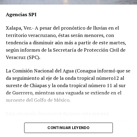
“Hoy fue mi Abraham,
Agencias SPI
mañana puede ser alguien
Xalapa, Ver.- A pesar del pronóstico de lluvias en el
de tu familia. El homicida
territorio veracruzano, éstas serán menores, con
sigue libre y operando en
tendencia a disminuir aún más a partir de este martes,
según informes de la Secretaría de Protección Civil de
las carreteras”, expresó un
Veracruz (SPC).
familiar, exigiendo justicia.
La Comisión Nacional del Agua (Conagua informó que se
da seguimiento al eje de la onda tropical número12 al
El caso ha encendido el debate sobre la corrupción en la
sureste de Chiapas y la onda tropical número 11 al sur
Fiscalía y la impunidad que beneficia a conductores
de Guerrero, mientras una vaguada se extiende en el
responsables de muertes viales.
suroeste del Golfo de México.
La familia pide a la ciudadanía unirse para evitar que el
Esta situación favorecerá durante esta semana
caso quede en el olvido.
condiciones para lluvias, chubascos y tormentas aisladas
generalmente matutinas y nocturnas en zonas de costas
CONTINUAR LEYENDO
y, por las tardes-noches sobre regiones de montaña y