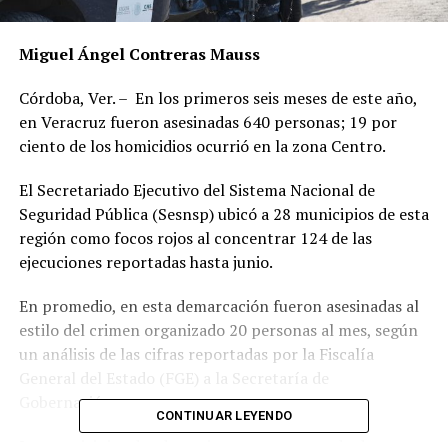
Miguel Ángel Contreras Mauss
Córdoba, Ver. – En los primeros seis meses de este año,
en Veracruz fueron asesinadas 640 personas; 19 por
ciento de los homicidios ocurrió en la zona Centro.
El Secretariado Ejecutivo del Sistema Nacional de
Seguridad Pública (Sesnsp) ubicó a 28 municipios de esta
región como focos rojos al concentrar 124 de las
ejecuciones reportadas hasta junio.
En promedio, en esta demarcación fueron asesinadas al
estilo del crimen organizado 20 personas al mes, según
un análisis de las cifras reportadas por la Fiscalía
General del Estado (FGE) a la Secretaría de
Gobernación.
CONTINUAR LEYENDO
Los municipios donde se vive un mayor estado de