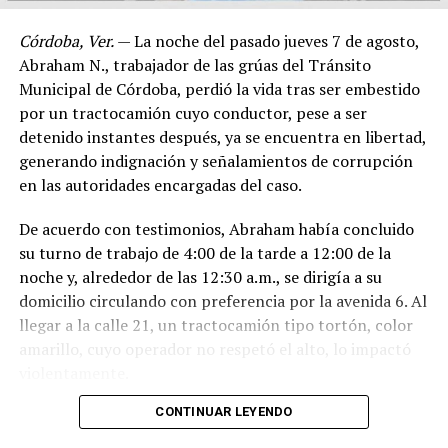
Córdoba, Ver.
— La noche del pasado jueves 7 de agosto,
Abraham N., trabajador de las grúas del Tránsito
Municipal de Córdoba, perdió la vida tras ser embestido
por un tractocamión cuyo conductor, pese a ser
detenido instantes después, ya se encuentra en libertad,
generando indignación y señalamientos de corrupción
en las autoridades encargadas del caso.
De acuerdo con testimonios, Abraham había concluido
su turno de trabajo de 4:00 de la tarde a 12:00 de la
noche y, alrededor de las 12:30 a.m., se dirigía a su
domicilio circulando con preferencia por la avenida 6. Al
llegar a la calle 21, un tractocamión tipo tortón, color
amarillo, cuyo operador no respetó el alto, lo impactó
violentamente.
CONTINUAR LEYENDO
El conductor, identificado como Adán “N.”, de
aproximadamente 45 años, intentó darse a la fuga, pero