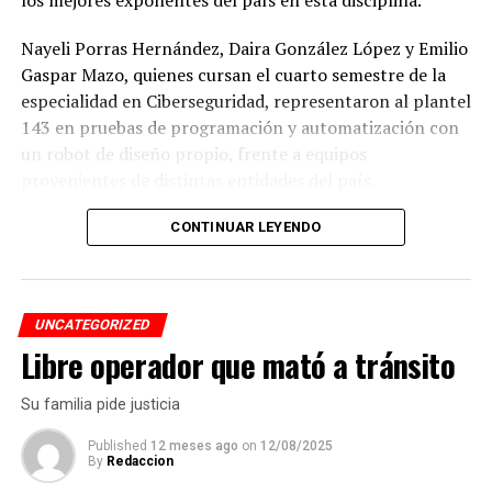
Nayeli Porras Hernández, Daira González López y Emilio
Gaspar Mazo, quienes cursan el cuarto semestre de la
especialidad en Ciberseguridad, representaron al plantel
143 en pruebas de programación y automatización con
un robot de diseño propio, frente a equipos
provenientes de distintas entidades del país.
El desempeño mostrado por los jóvenes les permitió
CONTINUAR LEYENDO
calificar a la siguiente fase de la competencia, que
tendrá lugar los días 5 y 6 de septiembre en Cancún,
Quintana Roo.
UNCATEGORIZED
Libre operador que mató a tránsito
De obtener resultados favorables en esa etapa, el equipo
tendría la posibilidad de representar a México en la final
Su familia pide justicia
internacional de la WRO, que se efectuará en Costa Rica.
Published
12 meses ago
on
12/08/2025
By
Redaccion