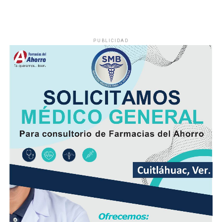
El viento será del Sureste, Este y Noreste de 20 a 35
kilómetros por hora (km/h), con rachas en el litoral y en
zonas de tormenta.
PUBLICIDAD
Asimismo, se pronostica la llegada de otra onda tropical
entre viernes y fin de semana.
Finalmente, la SPC de Veracruz recomienda a la
población vigilar el comportamiento de ríos y arroyos
de respuesta rápida y observar su entorno por posibles
derrumbes, deslaves y deslizamiento de laderas.
Además de conducir con precaución por disminución de
la visibilidad y anegamientos urbanos, viento arrachado,
descargas eléctricas y probables granizadas en áreas de
tormenta, entre otros efectos negativos.