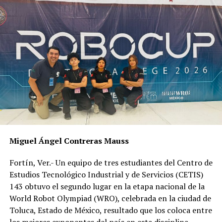
la delincuencia mató a cinco personas.
La Perla, Yanga, Amatlán, Ciudad Mendoza, Maltrata y
Zongolica, fueron los municipios donde se registró un
solo homicidio; a su vez, Rafael Delgado, Acultzingo,
Atzalan, Atzacan, Cuichapa, Carillo Puerto,
Ixtaczoquitlán, Cotaxtla, Cuitláhuac y Totutla,
reportaron dos crímenes.
RELATED TOPICS:
DESPUÉS
Aplica DIF Municipal encuesta sobre los derechos de los
Miguel Ángel Contreras Mauss
infantes a jóvenes difusores
Fortín, Ver.- Un equipo de tres estudiantes del Centro de
ANTES
Estudios Tecnológico Industrial y de Servicios (CETIS)
Carambola provoca cierre de la autopista
143 obtuvo el segundo lugar en la etapa nacional de la
World Robot Olympiad (WRO), celebrada en la ciudad de
Toluca, Estado de México, resultado que los coloca entre
los mejores exponentes del país en esta disciplina.