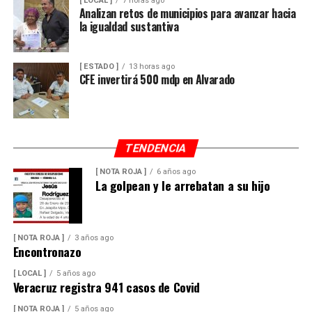
[ LOCAL ]
7 horas ago
Analizan retos de municipios para avanzar hacia
la igualdad sustantiva
[ ESTADO ]
13 horas ago
CFE invertirá 500 mdp en Alvarado
TENDENCIA
[ NOTA ROJA ]
6 años ago
La golpean y le arrebatan a su hijo
[ NOTA ROJA ]
3 años ago
Encontronazo
[ LOCAL ]
5 años ago
Veracruz registra 941 casos de Covid
[ NOTA ROJA ]
5 años ago