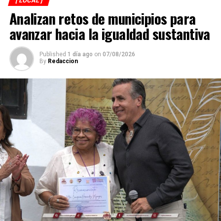
[ LOCAL ]
Analizan retos de municipios para
avanzar hacia la igualdad sustantiva
Published
1 día ago
on
07/08/2026
By
Redaccion
Explicó que de los participantes serán seleccionados
alrededor de 40 atletas que representarán a México en
el campeonato mundial programado para noviembre en
Georgia, por lo que el torneo en Córdoba también
funciona como una de las principales etapas para
conformar al equipo nacional.
Marroquín destacó el desempeño que ha tenido México
en competencias internacionales de artes marciales
mixtas y sostuvo que el país se ha consolidado como una
de las principales potencias del continente americano
en esta disciplina.