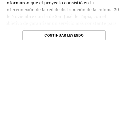
informaron que el proyecto consistió en la
interconexión de la red de distribución de la colonia 20
de Noviembre con la de San José de Tapia, con el
objetivo de garantizar un servicio más constante para
los usuarios.
CONTINUAR LEYENDO
De acuerdo con la información proporcionada, los
trabajos incluyeron la instalación de aproximadamente
mil 480 metros de tubería de polietileno de alta
densidad de seis pulgadas
, material diseñado para
soportar mayores niveles de presión y reducir el riesgo
de fugas o rupturas.
Las labores fueron ejecutadas por personal de
Hidrosistema de Córdoba durante un periodo cercano a
los 35 días, entre marzo y abril de este año, como parte
de un proyecto para atender una de las principales
demandas de los habitantes de esta comunidad.