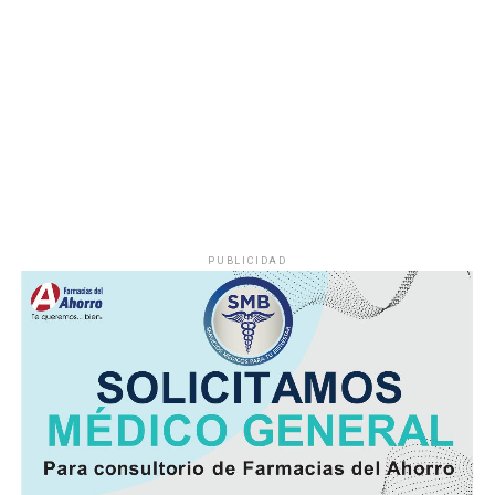
Durante años, el abastecimiento dependió de un pozo
cuyo nivel de operación resultaba insuficiente, situación
que provocaba interrupciones constantes en el servicio,
especialmente en las viviendas ubicadas en las zonas
más altas.
Vecinos señalaron que durante la temporada de sequía
la escasez de agua se agravaba, obligando a muchas
familias a buscar alternativas para cubrir sus
necesidades diarias.
PUBLICIDAD
Dulce María Alducin Vallejo, habitante de la comunidad,
explicó que la petición fue presentada ante las
autoridades municipales y que, tras las gestiones
realizadas en conjunto con Hidrosistema, fue posible
concretar la obra que hoy permite mejorar el
suministro.
Además de incrementar la capacidad de conducción, la