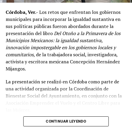
Córdoba, Ver.-
Los retos que enfrentan los gobiernos
De acuerdo con el dirigente deportivo, México ha
municipales para incorporar la igualdad sustantiva en
conseguido cinco campeonatos panamericanos
sus políticas públicas fueron abordados durante la
consecutivos por equipos, superando a delegaciones
presentación del libro
Del Otoño a la Primavera de los
como Estados Unidos y Brasil, considerado uno de los
Municipios Mexicanos: la igualdad sustantiva,
países con mayor tradición en las artes marciales
innovación impostergable en los gobiernos locales y
mixtas.
comunitarios
, de la trabajadora social, investigadora,
Ante los cuestionamientos sobre el nivel de agresividad
activista y escritora mexicana Concepción Hernández
de este deporte, señaló que las competencias cuentan
Mijangos.
con reglamentos y categorías diferenciadas de acuerdo
La presentación se realizó en Córdoba como parte de
con la edad y experiencia de los participantes.
una actividad organizada por la Coordinación de
Indicó que existen divisiones infantiles, juveniles y para
Bienestar Social del Ayuntamiento, en conjunto con la
adultos, con reglas específicas para cada categoría, por
Asociación Emprender el Vuelo y el Centro Libre para
lo que incluso participan menores desde los cinco años
las Mujeres.
dentro de esquemas considerados formativos.
CONTINUAR LEYENDO
El encuentro reunió a autoridades y representantes de
Durante cuatro días, la Arena Córdoba será escenario de
distintos municipios de la región, entre ellos