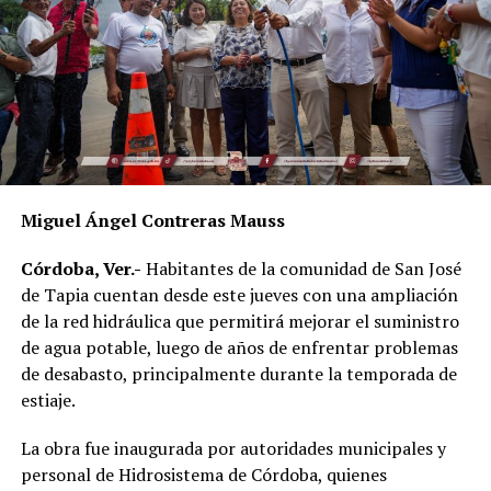
Al evento acudieron el alcalde de Córdoba, Manuel
Alonso Cerezo; la síndica única, Irene Sedas González;
integrantes del Cabildo, así como la directora del DIF
Municipal, Luz del Carmen Lezama Rodríguez, y la
coordinadora de Bienestar Social, Dennis Araceli Lira
Tosqui.
Miguel Ángel Contreras Mauss
También participaron Lisset Dalila Rojas Moreno,
coordinadora del Centro Libre para las Mujeres, y
Córdoba, Ver.-
Habitantes de la comunidad de San José
Virginia Medorio Trujillo, presidenta de la Asociación
de Tapia cuentan desde este jueves con una ampliación
Emprender el Vuelo.
de la red hidráulica que permitirá mejorar el suministro
de agua potable, luego de años de enfrentar problemas
El diálogo permitió poner sobre la mesa la importancia
de desabasto, principalmente durante la temporada de
de fortalecer la participación de las mujeres en los
estiaje.
espacios públicos y comunitarios, además de generar
acciones desde los municipios que contribuyan a reducir
La obra fue inaugurada por autoridades municipales y
las brechas de desigualdad.
personal de Hidrosistema de Córdoba, quienes