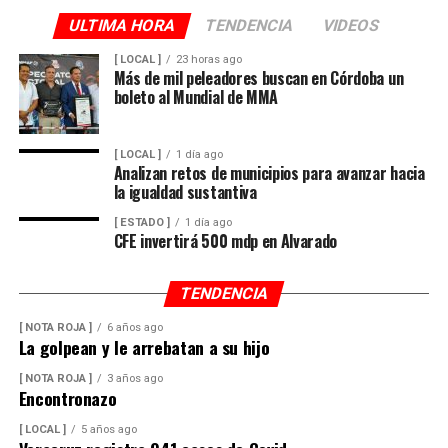
ULTIMA HORA
TENDENCIA
VIDEOS
[ LOCAL ]
23 horas ago
Más de mil peleadores buscan en Córdoba un
boleto al Mundial de MMA
[ LOCAL ]
1 día ago
Analizan retos de municipios para avanzar hacia
la igualdad sustantiva
[ ESTADO ]
1 día ago
CFE invertirá 500 mdp en Alvarado
TENDENCIA
[ NOTA ROJA ]
6 años ago
La golpean y le arrebatan a su hijo
[ NOTA ROJA ]
3 años ago
Encontronazo
[ LOCAL ]
5 años ago