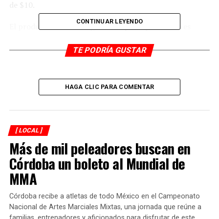
de $10.
CONTINUAR LEYENDO
El productor Tress Zilly, señaló que el panorama es
complicado para el sector, incluso está en vías de
extinción debido a estos dos fenómenos.
TE PODRÍA GUSTAR
RELATED TOPICS:
HAGA CLIC PARA COMENTAR
DESPUÉS
Mano de obra calificada, huye por bajos sueldos
ANTES
Acuerdan diálogo Antorchistas
[ LOCAL ]
Más de mil peleadores buscan en
Córdoba un boleto al Mundial de
MMA
Córdoba recibe a atletas de todo México en el Campeonato
Nacional de Artes Marciales Mixtas, una jornada que reúne a
familias, entrenadores y aficionados para disfrutar de este