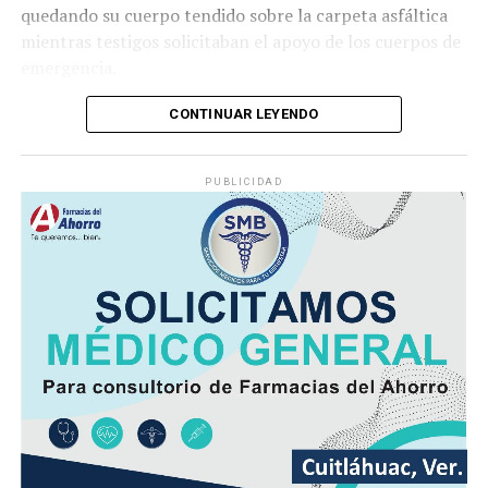
quedando su cuerpo tendido sobre la carpeta asfáltica
mientras testigos solicitaban el apoyo de los cuerpos de
emergencia.
CONTINUAR LEYENDO
Lejos de detenerse para auxiliar a la víctima, el operador
continuó su marcha y abandonó la escena, lo que
PUBLICIDAD
movilizó a corporaciones de seguridad para tratar de
ubicar tanto al responsable como al vehículo.
Minutos después, el autobús fue encontrado
abandonado en el cruce de la calle 26 y la avenida 9, en
la colonia San José, donde quedó bajo resguardo de las
autoridades como parte de las investigaciones.
Elementos de la Policía Municipal y Estatal acordonaron
el área del accidente para preservar los indicios, en