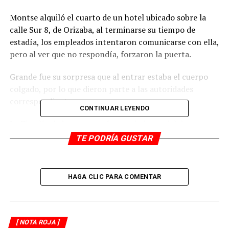
Montse alquiló el cuarto de un hotel ubicado sobre la
calle Sur 8, de Orizaba, al terminarse su tiempo de
estadía, los empleados intentaron comunicarse con ella,
pero al ver que no respondía, forzaron la puerta.
Grande fue su sorpresa que al entrar estaba el cuerpo
colgado, por lo que dieron parte a las autoridades
correspondientes.
CONTINUAR LEYENDO
La Fiscalía de la zona tomó conocimiento del deceso,
mientras que personal de Periciales realizó la
TE PODRÍA GUSTAR
criminalística de campo y ordenó trasladar el cuerpo al
Servicio Médico Forense.
HAGA CLIC PARA COMENTAR
RELATED TOPICS:
DESPUÉS
Capturan a integrante de la banda delictiva “Los
Xilohuas”
[ NOTA ROJA ]