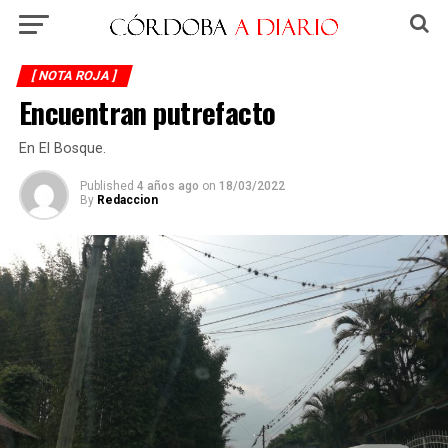
[ NOTA ROJA ]
Encuentran putrefacto
En El Bosque.
Published
4 años ago
on
18/03/2022
By
Redaccion