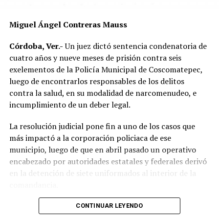
Las autoridades exhortaron a los automovilistas y
Miguel Ángel Contreras Mauss
motociclistas a conducir con precaución, respetar los
límites de velocidad y aumentar la distancia de
Córdoba, Ver.-
Un juez dictó sentencia condenatoria de
seguridad entre vehículos, especialmente durante la
cuatro años y nueve meses de prisión contra seis
temporada de lluvias, cuando el riesgo de accidentes se
exelementos de la Policía Municipal de Coscomatepec,
incrementa en las carreteras de la región.
luego de encontrarlos responsables de los delitos
contra la salud, en su modalidad de narcomenudeo, e
La circulación en la zona se vio afectada por algunos
incumplimiento de un deber legal.
minutos mientras se realizaban las labores de auxilio y el
levantamiento de indicios por parte de las autoridades.
La resolución judicial pone fin a uno de los casos que
Posteriormente, el tránsito fue restablecido de manera
más impactó a la corporación policiaca de ese
normal.
municipio, luego de que en abril pasado un operativo
encabezado por autoridades estatales y federales derivó
en la detención de siete uniformados al interior de la
comandancia.
La intervención se realizó el 10 de abril mediante un
CONTINUAR LEYENDO
despliegue conjunto de agentes de la Policía Ministerial,