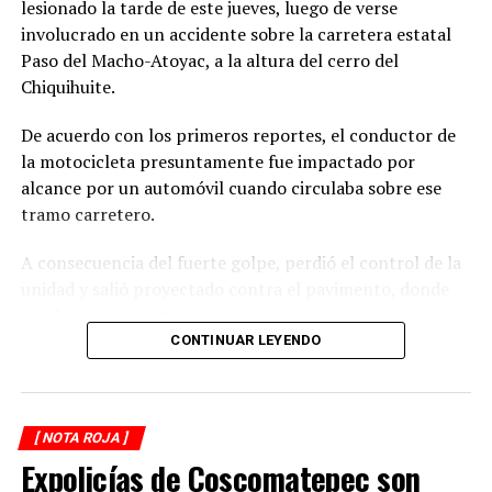
lesionado la tarde de este jueves, luego de verse
involucrado en un accidente sobre la carretera estatal
Paso del Macho-Atoyac, a la altura del cerro del
Chiquihuite.
De acuerdo con los primeros reportes, el conductor de
la motocicleta presuntamente fue impactado por
alcance por un automóvil cuando circulaba sobre ese
tramo carretero.
A consecuencia del fuerte golpe, perdió el control de la
unidad y salió proyectado contra el pavimento, donde
quedó inconsciente.
CONTINUAR LEYENDO
Testigos del accidente solicitaron de inmediato el apoyo
de los cuerpos de emergencia al percatarse de que el
motociclista permanecía inmóvil sobre la carpeta
[ NOTA ROJA ]
asfáltica, mientras otros automovilistas redujeron la
Expolicías de Coscomatepec son
velocidad para evitar otro percance.