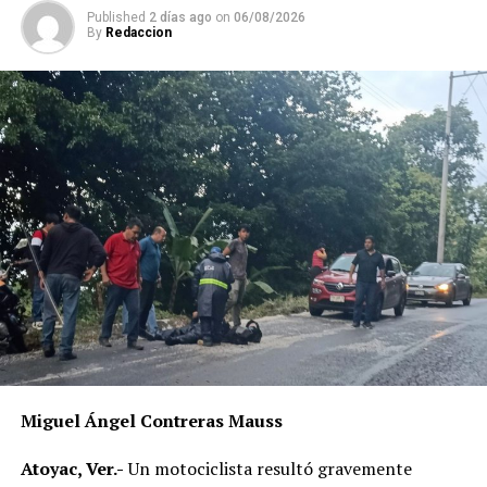
Published
2 días ago
on
06/08/2026
By
Redaccion
Miguel Ángel Contreras Mauss
Atoyac, Ver.-
Un motociclista resultó gravemente