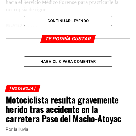
hacia el Servicio Médico Forense para practicarle la
necropsia de rigor.
CONTINUAR LEYENDO
RELATED TOPICS:
DESPUÉS
TE PODRÍA GUSTAR
Choca ebrio taxista
ANTES
Lo hallan colgado
HAGA CLIC PARA COMENTAR
[ NOTA ROJA ]
Motociclista resulta gravemente
herido tras accidente en la
carretera Paso del Macho-Atoyac
Por la lluvia