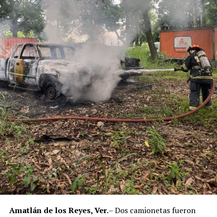
Municipal de Coscomatepec durante la administración
del alcalde de Movimiento Ciudadano, Armando Reyes
Muñoz, y permanecerán recluidos en el Centro de
Reinserción Social de Mediana Seguridad de La Toma, en
Amatlán de los Reyes, donde cumplirán la condena.
Aunque durante el operativo fueron detenidos siete
policías municipales, la sentencia dada a conocer
corresponde únicamente a seis de ellos. Hasta el
momento, las autoridades no han informado la situación
jurídica del séptimo implicado.
El caso evidenció presuntas irregularidades dentro de la
corporación policiaca y motivó la intervención de
autoridades estatales y federales, en un contexto de
reforzamiento de las investigaciones contra servidores
públicos relacionados con actividades ilícitas en la
región de las Altas Montañas.
Amatlán de los Reyes, Ver.
– Dos camionetas fueron