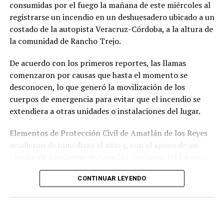
consumidas por el fuego la mañana de este miércoles al
La sentencia representa uno de los primeros fallos
registrarse un incendio en un deshuesadero ubicado a un
derivados de aquel operativo y confirma la
costado de la autopista Veracruz-Córdoba, a la altura de
responsabilidad penal de los exuniformados por delitos
la comunidad de Rancho Trejo.
relacionados con la posesión de droga y el
incumplimiento de sus funciones como servidores
De acuerdo con los primeros reportes, las llamas
públicos.
comenzaron por causas que hasta el momento se
desconocen, lo que generó la movilización de los
cuerpos de emergencia para evitar que el incendio se
extendiera a otras unidades o instalaciones del lugar.
Elementos de Protección Civil de Amatlán de los Reyes
acudieron de inmediato al sitio y, con el apoyo de un
camión de Bomberos de Amatlán, iniciaron las labores
para sofocar el fuego, logrando controlar la emergencia
CONTINUAR LEYENDO
tras varios minutos de trabajo.
Como resultado del siniestro, dos camionetas quedaron
con daños totales a consecuencia de las llamas. No se