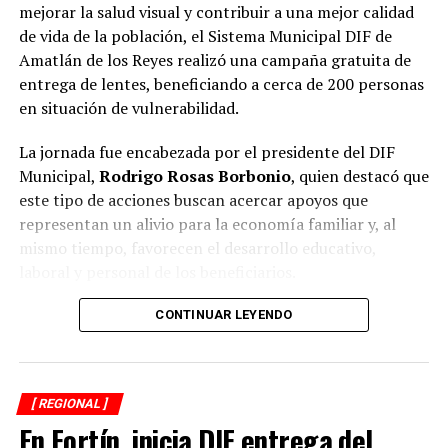
mejorar la salud visual y contribuir a una mejor calidad
de vida de la población, el Sistema Municipal DIF de
En la comunidad de Palmillas, el apoyo lo entregaron a
Amatlán de los Reyes realizó una campaña gratuita de
Rosa María Rosiles Flores.
entrega de lentes, beneficiando a cerca de 200 personas
en situación de vulnerabilidad.
El Presidente Municipal de Yanga recordó que las
La jornada fue encabezada por el presidente del DIF
gestiones y programas se trabajan en conjunto con el
Municipal,
Rodrigo Rosas Borbonio
, quien destacó que
DIF Estatal para brindar soporte a la población que más
este tipo de acciones buscan acercar apoyos que
lo necesite y así ayudar a más personas, principalmente
representan un alivio para la economía familiar y, al
de las comunidades que presentan un rezago social y
mismo tiempo, favorecen el desarrollo educativo,
carecen de este tipo de apoyos funcionales.
laboral y personal de los beneficiarios.
Durante la campaña fueron atendidas niñas, niños,
CONTINUAR LEYENDO
Liliana Aquino Renteral, directora de DIF Municipal de
adolescentes, jóvenes, adultos y personas adultas
Yanga, informó que las personas interesadas en ingresar
mayores, quienes previamente se sometieron a
al programa de Apoyos Funcionales, deben presentar en
valoraciones visuales para determinar la graduación
las oficinas del organismo asistencial con fecha límite el
[ REGIONAL ]
adecuada y recibir lentes acordes a sus necesidades.
lunes 28, la constancia médica expedida por el Centro
En Fortín, inicia DIF entrega del