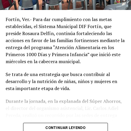
contribuyan a mejorar la salud, la inclusión y la calidad
Tipo Juanito Juvenil
de vida de la población.
BASTONES:
Fortín, Ver.- Para dar cumplimiento con las metas
Cuatro puntos
establecidas, el Sistema Municipal DIF Fortín, que
Blanco Adulto
preside Rosaura Delfín, continúa fortaleciendo las
Blanco Infantil
acciones en favor de las familias fortinenses mediante la
Puño Alemán
entrega del programa “Atención Alimentaria en los
Primeros 1000 Días y Primera Infancia” que inició este
PAR DE MULETAS:
miércoles en la cabecera municipal.
Axilar Adulto
Axilar Infantil
Se trata de una estrategia que busca contribuir al
Canadiense Adulto
desarrollo y la nutrición de niñas, niños y mujeres en
Canadiense Infantil
esta importante etapa de vida.
CARRIOLA P.C.I
Durante la jornada, en la explanada del Súper Ahorros,
COLCHÓN DE AGUA-AIRE
el director del organismo asistencial, Lic. Carlos Adiel
Pereda, realizó un recorrido por las sedes de entrega
RELATED TOPICS:
para supervisar las actividades desarrolladas por el área
CONTINUAR LEYENDO
de Plan Alimentario, reconociendo el compromiso y la
DESPUÉS