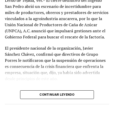
Lerdo de Tejada, Ver.– El cierre definitivo del Ingenio
San Pedro abrió un escenario de incertidumbre para
miles de productores, obreros y prestadores de servicios
vinculados a la agroindustria azucarera, por lo que la
Unión Nacional de Productores de Caña de Azúcar
(UNPCA), A.C. anunció que impulsará gestiones ante el
Gobierno Federal para buscar el rescate de la factoría.
El presidente nacional de la organización, Javier
Sánchez Chávez, confirmó que directivos de Grupo
Porres le notificaron que la suspensión de operaciones
es consecuencia de la crisis financiera que enfrenta la
empresa, situación que, dijo, ya había sido advertida
desde principios de este año.
El dirigente sostuvo que una de las prioridades es
CONTINUAR LEYENDO
garantizar que los productores reciban el pago íntegro
de la caña entregada durante la zafra. Indicó que la
empresa se comprometió a cubrir los adeudos conforme