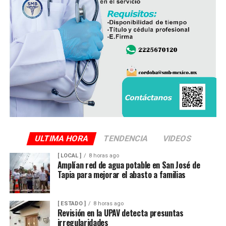
De acuerdo con las estimaciones de la UNPCA, el cierre
del Ingenio San Pedro representa un impacto
económico superior a los mil millones de pesos, cifra
que amenaza con afectar de manera directa la actividad
productiva y el sustento de miles de familias
veracruzanas ligadas al sector azucarero.
ULTIMA HORA
TENDENCIA
VIDEOS
[ LOCAL ]
8 horas ago
Amplían red de agua potable en San José de
Tapia para mejorar el abasto a familias
[ ESTADO ]
8 horas ago
Revisión en la UPAV detecta presuntas
irregularidades