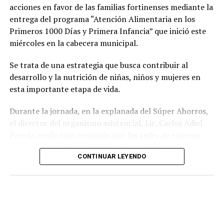
acciones en favor de las familias fortinenses mediante la
entrega del programa “Atención Alimentaria en los
Primeros 1000 Días y Primera Infancia” que inició este
miércoles en la cabecera municipal.
Se trata de una estrategia que busca contribuir al
desarrollo y la nutrición de niñas, niños y mujeres en
esta importante etapa de vida.
Durante la jornada, en la explanada del Súper Ahorros,
el director del organismo asistencial, Lic. Carlos Adiel
Pereda, realizó un recorrido por las sedes de entrega
para supervisar las actividades desarrolladas por el área
CONTINUAR LEYENDO
de Plan Alimentario, reconociendo el compromiso y la
organización del personal encargado de llevar este
beneficio a la población para fortalecer la alimentación
y el desarrollo de las familias.
Asimismo, se informa a las personas beneficiarias que las