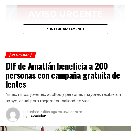
CONTINUAR LEYENDO
[ REGIONAL ]
DIF de Amatlán beneficia a 200
personas con campaña gratuita de
lentes
Niñas, niños, jóvenes, adultos y personas mayores recibieron
apoyo visual para mejorar su calidad de vida.
Published
2 días ago
on
06/08/2026
By
Redaccion
Asimismo, anuncia que ese día autoridades comunitarias