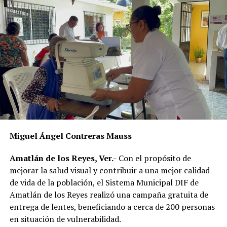
realizarán recorridos para fotografiar a los perros que
permanezcan en las calles, solicitar información a
vecinos para identificar a sus dueños y, posteriormente,
citarlos al palacio de la comunidad, donde incluso
podrían hacerse acreedores a una multa.
La publicación provocó críticas entre pobladores,
quienes consideran que la Agencia Municipal podría
estar excediendo sus atribuciones al anunciar posibles
sanciones sin precisar el fundamento jurídico que las
respalda, por lo que calificaron la medida como un
Miguel Ángel Contreras Mauss
presunto abuso de autoridad.
Amatlán de los Reyes, Ver.-
Con el propósito de
Si bien especialistas y organizaciones dedicadas al
mejorar la salud visual y contribuir a una mejor calidad
bienestar animal coinciden en que los propietarios
de vida de la población, el Sistema Municipal DIF de
tienen la obligación de impedir que sus mascotas
Amatlán de los Reyes realizó una campaña gratuita de
deambulen libremente por la vía pública, también
entrega de lentes, beneficiando a cerca de 200 personas
advierten que ello no significa mantenerlas
en situación de vulnerabilidad.
permanentemente amarradas.