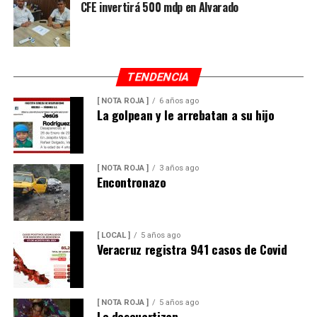
CFE invertirá 500 mdp en Alvarado
TENDENCIA
[ NOTA ROJA ]
6 años ago
La golpean y le arrebatan a su hijo
[ NOTA ROJA ]
3 años ago
Encontronazo
[ LOCAL ]
5 años ago
Veracruz registra 941 casos de Covid
[ NOTA ROJA ]
5 años ago
Lo descuartizan