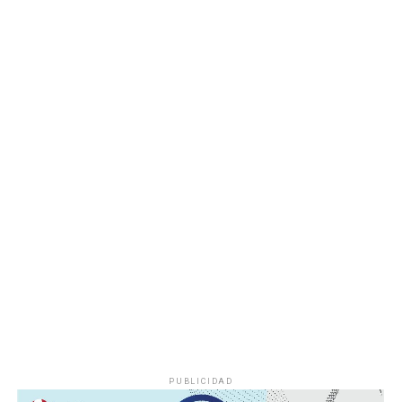
entregas continuarán los días jueves 6 y viernes 7 de
agosto, de acuerdo con las sedes, horarios y localidades
que previamente fueron difundidos a través de los
canales oficiales del DIF, cuya institución refrenda su
compromiso de trabajar de manera cercana con la
ciudadanía, demostrando con trabajo, resultados y
hechos que unidos hacemos de Fortín
PUBLICIDAD