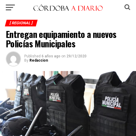
[ REGIONAL ]
Entregan equipamiento a nuevos
Policías Municipales
Published
6 años ago
on
29/12/2020
By
Redaccion