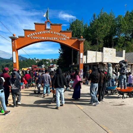
permitirá falla alguna a los uniformados, confiando
plenamente en su buena actuación siempre con apego a
la ley y viendo por el bien común del ciudadano.
RELATED TOPICS:
DESPUÉS
Podrían sancionar a Domino’s de Fortín
ANTES
Benefician con más de 1000 mdp a productores de caña,
café y granos