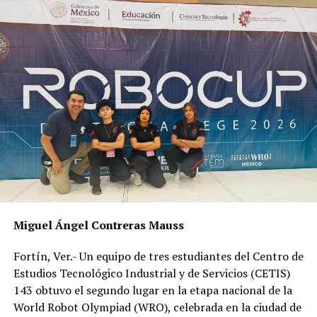
pues los precios en particular se los elevan, a diferencia
de cuando los compra el sector Salud directo a la
farmacéutica.
Es por ello que la campaña que iniciaron, será
presentando a los pacientes, quienes pedirán de viva voz
el apoyo de las autoridades estatales y federales para
poder continuar con sus tratamientos.
RELATED TOPICS:
DESPUÉS
Hispano separa a dos profesores acusados de acoso
sexual
Miguel Ángel Contreras Mauss
ANTES
Culpan empresas de bloquear compra medicamentos
Fortín, Ver.- Un equipo de tres estudiantes del Centro de
para cáncer
Estudios Tecnológico Industrial y de Servicios (CETIS)
143 obtuvo el segundo lugar en la etapa nacional de la
World Robot Olympiad (WRO), celebrada en la ciudad de