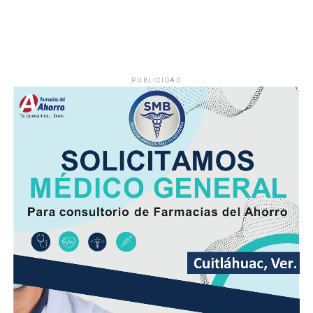
la noche.
El viento será del Sureste, Este y Noreste de 20 a 35
kilómetros por hora (km/h), con rachas en el litoral y en
zonas de tormenta.
PUBLICIDAD
Asimismo, se pronostica la llegada de otra onda tropical
entre viernes y fin de semana.
Finalmente, la SPC de Veracruz recomienda a la
población vigilar el comportamiento de ríos y arroyos
de respuesta rápida y observar su entorno por posibles
derrumbes, deslaves y deslizamiento de laderas.
Además de conducir con precaución por disminución de
la visibilidad y anegamientos urbanos, viento arrachado,
descargas eléctricas y probables granizadas en áreas de
tormenta, entre otros efectos negativos.