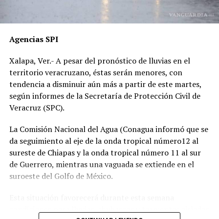
por temor a represalias.
“Hoy fue mi Abraham,
Agencias SPI
mañana puede ser alguien
Xalapa, Ver.- A pesar del pronóstico de lluvias en el
de tu familia. El homicida
territorio veracruzano, éstas serán menores, con
sigue libre y operando en
tendencia a disminuir aún más a partir de este martes,
según informes de la Secretaría de Protección Civil de
las carreteras”, expresó un
Veracruz (SPC).
familiar, exigiendo justicia.
La Comisión Nacional del Agua (Conagua informó que se
da seguimiento al eje de la onda tropical número12 al
El caso ha encendido el debate sobre la corrupción en la
sureste de Chiapas y la onda tropical número 11 al sur
Fiscalía y la impunidad que beneficia a conductores
de Guerrero, mientras una vaguada se extiende en el
responsables de muertes viales.
suroeste del Golfo de México.
La familia pide a la ciudadanía unirse para evitar que el
Esta situación favorecerá durante esta semana
caso quede en el olvido.
condiciones para lluvias, chubascos y tormentas aisladas