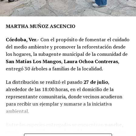
Rafael Calería. Los trabajos fueron financiados con
recursos del Fondo de Aportaciones para el
Fortalecimiento de los Municipios (FORTAMUN).
MARTHA MUÑOZ ASCENCIO
En representación de los vecinos, el presidente del
Córdoba, Ver.-
Con el propósito de fomentar el cuidado
Comité de Obra,
Antonio Herrera Llanos
, recordó que
del medio ambiente y promover la reforestación desde
la pavimentación había sido solicitada desde hace varios
los hogares, la subagente municipal de la comunidad de
años por los habitantes de La Luz Palotal, por lo que
San Matías Los Mangos
,
Laura Ochoa Contreras
,
consideró que su ejecución mejorará las condiciones de
entregó 30 árboles a familias de la localidad.
movilidad y seguridad para quienes diariamente utilizan
esta vialidad.
La distribución se realizó el pasado
27 de julio
,
alrededor de las 18:00 horas, en el domicilio de la
A la inauguración asistieron integrantes del Cabildo,
representante comunitaria, donde vecinos acudieron
funcionarios municipales, representantes del comité de
para recibir un ejemplar y sumarse a la iniciativa
obra y habitantes de la comunidad, quienes recorrieron
ambiental.
el tramo rehabilitado.
Entre las especies entregadas se encuentran
nanche,
Con esta obra, el Ayuntamiento dio inicio formal al
guaje, aguacatillo, guayaba, roble y ocote
, las cuales
programa de infraestructura de la presente