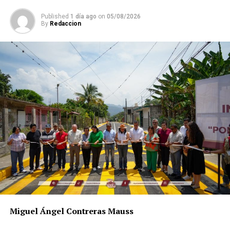
corresponde al pago anual.
Published
1 día ago
on
05/08/2026
By
Redaccion
RELATED TOPICS:
DESPUÉS
Buscan darle más ‘mando’ a Policía Municipal
ANTES
ORFIS auditará obra del Paso a Desnivel
Miguel Ángel Contreras Mauss