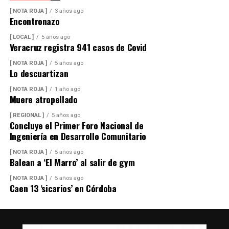
[ NOTA ROJA ]
3 años ago
Encontronazo
[ LOCAL ]
5 años ago
Veracruz registra 941 casos de Covid
[ NOTA ROJA ]
5 años ago
Lo descuartizan
[ NOTA ROJA ]
1 año ago
Muere atropellado
[ REGIONAL ]
5 años ago
Concluye el Primer Foro Nacional de
Ingeniería en Desarrollo Comunitario
[ NOTA ROJA ]
5 años ago
Balean a ‘El Marro’ al salir de gym
[ NOTA ROJA ]
5 años ago
Caen 13 ‘sicarios’ en Córdoba