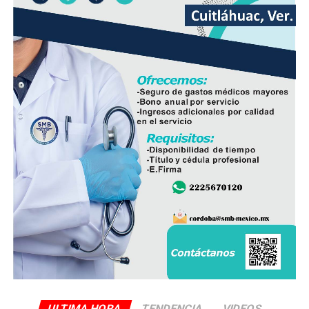
daños en la vialidad ocasionados por tuberías
deterioradas, lo que también disminuirá la necesidad de
reparaciones de emergencia en el futuro.
En el evento participaron integrantes del Cabildo,
personal de la Dirección de Obras Públicas,
Hidrosistema de Córdoba, áreas de Bienestar Social y
Participación Ciudadana, así como vecinos que integran
el Comité de Obra.
La administración municipal informó que este tipo de
proyectos forma parte del programa de mejoramiento
de infraestructura básica que se ejecuta durante el
presente ejercicio, con el objetivo de renovar redes de
servicios que han rebasado su vida útil y atender una de
las principales demandas de la población.
ULTIMA HORA
TENDENCIA
VIDEOS