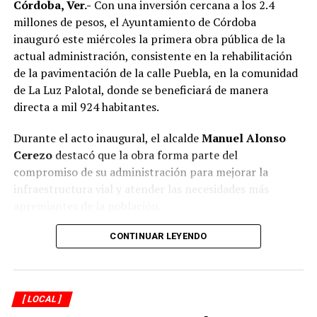
Córdoba, Ver.-
Con una inversión cercana a los 2.4
millones de pesos, el Ayuntamiento de Córdoba
inauguró este miércoles la primera obra pública de la
actual administración, consistente en la rehabilitación
de la pavimentación de la calle Puebla, en la comunidad
de La Luz Palotal, donde se beneficiará de manera
directa a mil 924 habitantes.
Durante el acto inaugural, el alcalde
Manuel Alonso
Cerezo
destacó que la obra forma parte del
compromiso de su administración para mejorar la
infraestructura vial y atender las necesidades más
apremiantes de la población.
El presidente municipal señaló que los trabajos fueron
CONTINUAR LEYENDO
concluidos en 51 días, reduciendo de manera
importante el plazo establecido en el contrato, cuya
fecha de terminación estaba prevista para el próximo 12
[ LOCAL ]
de septiembre. Reconoció que el municipio enfrenta