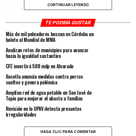
CONTINUAR LEYENDO
Esta tarde, el ORFIS notificó al Ayuntamiento de
Córdoba que personal de auditoría estará realizando
trabajos en la obra y pidió su cierre al tránsito vehicular
TE PODRÍA GUSTAR
para garantizar la seguridad de su personal.
Más de mil peleadores buscan en Córdoba un
boleto al Mundial de MMA
RELATED TOPICS:
FEATURED
Analizan retos de municipios para avanzar
hacia la igualdad sustantiva
DESPUÉS
Exhortan a locatarios a regularizarse
CFE invertirá 500 mdp en Alvarado
ANTES
Xocotla anuncia medidas contra perros
DIF previene suicidio
sueltos y genera polémica
Amplían red de agua potable en San José de
Tapia para mejorar el abasto a familias
Revisión en la UPAV detecta presuntas
irregularidades
HAGA CLIC PARA COMENTAR