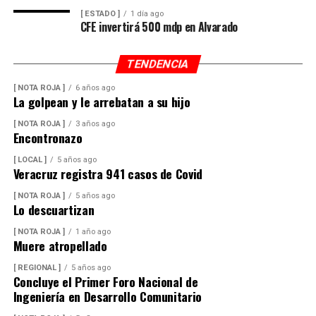
[ ESTADO ]
1 día ago
CFE invertirá 500 mdp en Alvarado
TENDENCIA
[ NOTA ROJA ]
6 años ago
La golpean y le arrebatan a su hijo
[ NOTA ROJA ]
3 años ago
Encontronazo
[ LOCAL ]
5 años ago
Veracruz registra 941 casos de Covid
[ NOTA ROJA ]
5 años ago
Lo descuartizan
[ NOTA ROJA ]
1 año ago
Muere atropellado
[ REGIONAL ]
5 años ago
Concluye el Primer Foro Nacional de
Ingeniería en Desarrollo Comunitario