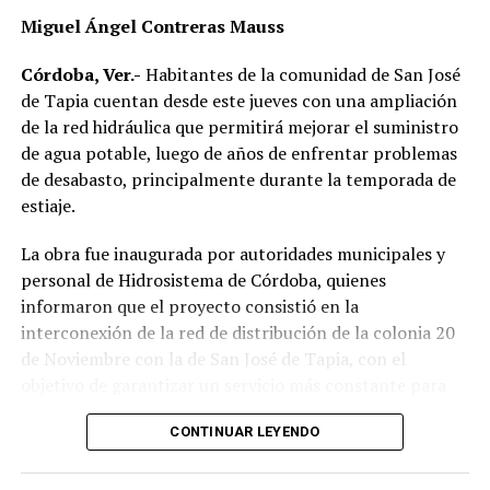
los gobiernos locales y comunitarios en la
Miguel Ángel Contreras Mauss
transformación de las estructuras que mantienen
desigualdades, además de proponer la innovación como
Córdoba, Ver.-
Habitantes de la comunidad de San José
una herramienta para impulsar políticas públicas con
de Tapia cuentan desde este jueves con una ampliación
mayor impacto social.
de la red hidráulica que permitirá mejorar el suministro
de agua potable, luego de años de enfrentar problemas
Al evento acudieron el alcalde de Córdoba, Manuel
de desabasto, principalmente durante la temporada de
Alonso Cerezo; la síndica única, Irene Sedas González;
estiaje.
integrantes del Cabildo, así como la directora del DIF
Municipal, Luz del Carmen Lezama Rodríguez, y la
La obra fue inaugurada por autoridades municipales y
coordinadora de Bienestar Social, Dennis Araceli Lira
personal de Hidrosistema de Córdoba, quienes
Tosqui.
informaron que el proyecto consistió en la
interconexión de la red de distribución de la colonia 20
También participaron Lisset Dalila Rojas Moreno,
de Noviembre con la de San José de Tapia, con el
coordinadora del Centro Libre para las Mujeres, y
objetivo de garantizar un servicio más constante para
Virginia Medorio Trujillo, presidenta de la Asociación
los usuarios.
Emprender el Vuelo.
CONTINUAR LEYENDO
De acuerdo con la información proporcionada, los
El diálogo permitió poner sobre la mesa la importancia
trabajos incluyeron la instalación de aproximadamente