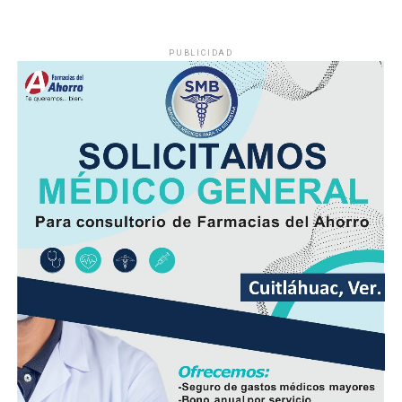
familias a buscar alternativas para cubrir sus
necesidades diarias.
PUBLICIDAD
Dulce María Alducin Vallejo, habitante de la comunidad,
explicó que la petición fue presentada ante las
autoridades municipales y que, tras las gestiones
realizadas en conjunto con Hidrosistema, fue posible
concretar la obra que hoy permite mejorar el
suministro.
Además de incrementar la capacidad de conducción, la
nueva infraestructura incorpora válvulas y materiales de
mayor resistencia, lo que permitirá mantener una mejor
operación del sistema y disminuir las afectaciones
derivadas de fallas en la red.
Con esta ampliación, las autoridades municipales buscan
fortalecer la infraestructura hidráulica en las
comunidades rurales y mejorar el acceso al agua potable