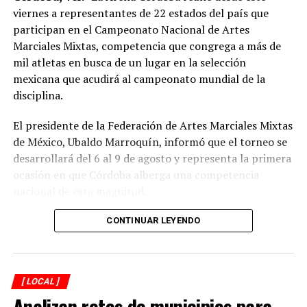
viernes a representantes de 22 estados del país que
participan en el Campeonato Nacional de Artes
Marciales Mixtas, competencia que congrega a más de
mil atletas en busca de un lugar en la selección
mexicana que acudirá al campeonato mundial de la
disciplina.
El presidente de la Federación de Artes Marciales Mixtas
de México, Ubaldo Marroquín, informó que el torneo se
desarrollará del 6 al 9 de agosto y representa la primera
ocasión en que Córdoba alberga una competencia
nacional de esta magnitud.
CONTINUAR LEYENDO
Explicó que de los participantes serán seleccionados
alrededor de 40 atletas que representarán a México en
el campeonato mundial programado para noviembre en
[ LOCAL ]
Georgia, por lo que el torneo en Córdoba también
Analizan retos de municipios para
funciona como una de las principales etapas para