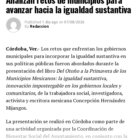
conformar al equipo nacional.
avanzar hacia la igualdad sustantiva
Marroquín destacó el desempeño que ha tenido México
Published
1 día ago
on
07/08/2026
en competencias internacionales de artes marciales
By
Redaccion
mixtas y sostuvo que el país se ha consolidado como una
de las principales potencias del continente americano
Córdoba, Ver.-
Los retos que enfrentan los gobiernos
en esta disciplina.
municipales para incorporar la igualdad sustantiva en
De acuerdo con el dirigente deportivo, México ha
sus políticas públicas fueron abordados durante la
conseguido cinco campeonatos panamericanos
presentación del libro
Del Otoño a la Primavera de los
consecutivos por equipos, superando a delegaciones
Municipios Mexicanos: la igualdad sustantiva,
como Estados Unidos y Brasil, considerado uno de los
innovación impostergable en los gobiernos locales y
países con mayor tradición en las artes marciales
comunitarios
, de la trabajadora social, investigadora,
mixtas.
activista y escritora mexicana Concepción Hernández
Mijangos.
Ante los cuestionamientos sobre el nivel de agresividad
de este deporte, señaló que las competencias cuentan
La presentación se realizó en Córdoba como parte de
con reglamentos y categorías diferenciadas de acuerdo
una actividad organizada por la Coordinación de
con la edad y experiencia de los participantes.
Bienestar Social del Ayuntamiento, en conjunto con la