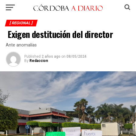
[ REGIONAL ]
Exigen destitución del director
Ante anomalías
Published
2 años ago
on
08/05/2024
By
Redaccion