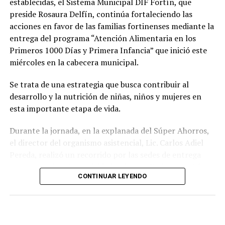
establecidas, el Sistema Municipal DIF Fortín, que
preside Rosaura Delfín, continúa fortaleciendo las
acciones en favor de las familias fortinenses mediante la
entrega del programa “Atención Alimentaria en los
Primeros 1000 Días y Primera Infancia” que inició este
miércoles en la cabecera municipal.
Se trata de una estrategia que busca contribuir al
desarrollo y la nutrición de niñas, niños y mujeres en
esta importante etapa de vida.
Durante la jornada, en la explanada del Súper Ahorros,
el director del organismo asistencial, Lic. Carlos Adiel
Pereda, realizó un recorrido por las sedes de entrega
para supervisar las actividades desarrolladas por el área
CONTINUAR LEYENDO
de Plan Alimentario, reconociendo el compromiso y la
organización del personal encargado de llevar este
beneficio a la población para fortalecer la alimentación
y el desarrollo de las familias.