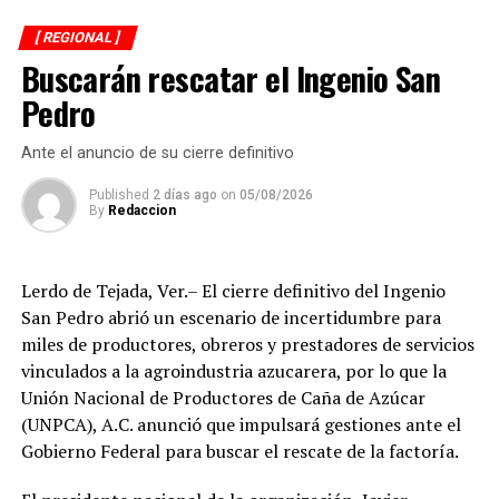
y el desarrollo de las familias.
[ REGIONAL ]
Buscarán rescatar el Ingenio San
Asimismo, se informa a las personas beneficiarias que las
entregas continuarán los días jueves 6 y viernes 7 de
Pedro
agosto, de acuerdo con las sedes, horarios y localidades
que previamente fueron difundidos a través de los
Ante el anuncio de su cierre definitivo
canales oficiales del DIF, cuya institución refrenda su
Published
2 días ago
on
05/08/2026
compromiso de trabajar de manera cercana con la
By
Redaccion
ciudadanía, demostrando con trabajo, resultados y
hechos que unidos hacemos de Fortín
Lerdo de Tejada, Ver.– El cierre definitivo del Ingenio
San Pedro abrió un escenario de incertidumbre para
miles de productores, obreros y prestadores de servicios
vinculados a la agroindustria azucarera, por lo que la
Unión Nacional de Productores de Caña de Azúcar
(UNPCA), A.C. anunció que impulsará gestiones ante el
Gobierno Federal para buscar el rescate de la factoría.