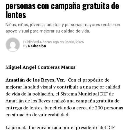
RELATED TOPICS:
FEATURED
personas con campaña gratuita de
lentes
DESPUÉS
Bloqueos y quema de camión interrumpen carretera en
Tezonapa
Niñas, niños, jóvenes, adultos y personas mayores recibieron
apoyo visual para mejorar su calidad de vida.
ANTES
Bloquean carretera Fortín–Xalapa
Published
4 horas ago
on
06/08/2026
By
Redaccion
Miguel Ángel Contreras Mauss
Amatlán de los Reyes, Ver.-
Con el propósito de
mejorar la salud visual y contribuir a una mejor calidad
de vida de la población, el Sistema Municipal DIF de
Amatlán de los Reyes realizó una campaña gratuita de
entrega de lentes, beneficiando a cerca de 200 personas
en situación de vulnerabilidad.
La jornada fue encabezada por el presidente del DIF