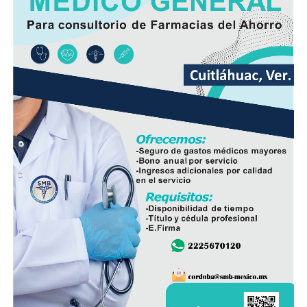
la rentabilidad para los agricultores, aunque aseguró
que la organización buscará alternativas para evitar que
las cosechas se pierdan.
Asimismo, adelantó que la próxima semana presentará
ante la presidenta Claudia Sheinbaum Pardo una
propuesta para que el Gobierno Federal intervenga y
analice opciones que permitan rescatar el ingenio y
preservar una de las principales fuentes de empleo de la
región.
De acuerdo con las estimaciones de la UNPCA, el cierre
del Ingenio San Pedro representa un impacto
económico superior a los mil millones de pesos, cifra
que amenaza con afectar de manera directa la actividad
productiva y el sustento de miles de familias
veracruzanas ligadas al sector azucarero.