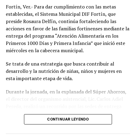
Fortín, Ver.- Para dar cumplimiento con las metas
Los beneficiarios agradecieron el apoyo otorgado por el
establecidas, el Sistema Municipal DIF Fortín, que
DIF Municipal, ya que para muchas familias el costo de
preside Rosaura Delfín, continúa fortaleciendo las
unos lentes representa un gasto difícil de solventar, por
acciones en favor de las familias fortinenses mediante la
lo que este programa les permitió acceder de manera
entrega del programa “Atención Alimentaria en los
gratuita a un instrumento indispensable para sus
Primeros 1000 Días y Primera Infancia” que inició este
actividades diarias.
miércoles en la cabecera municipal.
Con estas acciones, el Sistema Municipal DIF de
Se trata de una estrategia que busca contribuir al
Amatlán de los Reyes reafirmó su compromiso de
desarrollo y la nutrición de niñas, niños y mujeres en
trabajar en favor de los sectores más vulnerables del
esta importante etapa de vida.
municipio, acercando programas de asistencia social que
contribuyan a mejorar la salud, la inclusión y la calidad
Durante la jornada, en la explanada del Súper Ahorros,
de vida de la población.
el director del organismo asistencial, Lic. Carlos Adiel
Pereda, realizó un recorrido por las sedes de entrega
para supervisar las actividades desarrolladas por el área
CONTINUAR LEYENDO
de Plan Alimentario, reconociendo el compromiso y la
organización del personal encargado de llevar este
beneficio a la población para fortalecer la alimentación