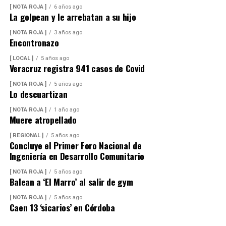
[ NOTA ROJA ]
6 años ago
La golpean y le arrebatan a su hijo
[ NOTA ROJA ]
3 años ago
Encontronazo
[ LOCAL ]
5 años ago
Veracruz registra 941 casos de Covid
[ NOTA ROJA ]
5 años ago
Lo descuartizan
[ NOTA ROJA ]
1 año ago
Muere atropellado
[ REGIONAL ]
5 años ago
Concluye el Primer Foro Nacional de
Ingeniería en Desarrollo Comunitario
[ NOTA ROJA ]
5 años ago
Balean a ‘El Marro’ al salir de gym
[ NOTA ROJA ]
5 años ago
Caen 13 ‘sicarios’ en Córdoba