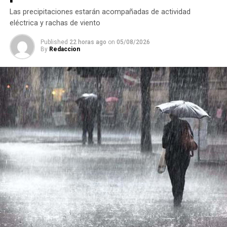
RELATED TOPICS:
FEATURED
Las precipitaciones estarán acompañadas de actividad
DESPUÉS
eléctrica y rachas de viento
Suman 17 municipios con algún tipo de sequía en
Veracruz
Published
22 horas ago
on
05/08/2026
By
Redaccion
ANTES
Magistrada Marily Viveros se someterá a la decisión
ciudadana