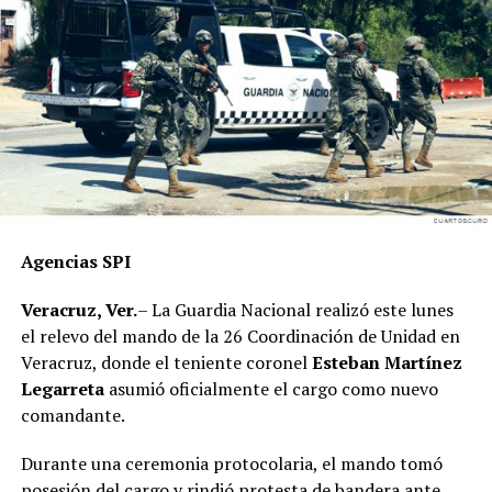
“La tarea es coordinar, organizar y fortalecer la
representación del partido en cada región, consolidando
los comités de base y sumando a más ciudadanos a
nuestro proyecto político”, concluyó
Agencias SPI
Veracruz, Ver.
– La Guardia Nacional realizó este lunes
el relevo del mando de la 26 Coordinación de Unidad en
Veracruz, donde el teniente coronel
Esteban Martínez
Legarreta
asumió oficialmente el cargo como nuevo
comandante.
Durante una ceremonia protocolaria, el mando tomó
posesión del cargo y rindió protesta de bandera ante