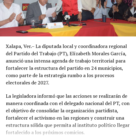
Sin embargo, el ambiente seguirá siendo caluroso, con
un descenso apenas perceptible en la temperatura a
partir de este jueves.
Autoridades de Protección Civil recomendaron evitar la
Xalapa, Ver.– La diputada local y coordinadora regional
exposición prolongada al sol durante las horas de mayor
del Partido del Trabajo (PT), Elízabeth Morales García,
radiación, mantenerse hidratado y tomar precauciones
anunció una intensa agenda de trabajo territorial para
ante posibles tormentas eléctricas, especialmente en
fortalecer la estructura del partido en 24 municipios,
regiones montañosas y del sur de Veracruz.
como parte de la estrategia rumbo a los procesos
electorales de 2027.
La legisladora informó que las acciones se realizarán de
manera coordinada con el delegado nacional del PT, con
el objetivo de consolidar la organización partidista,
fortalecer el activismo en las regiones y construir una
estructura sólida que permita al instituto político llegar
fortalecido a los próximos comicios.