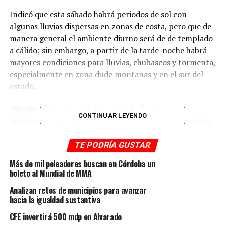
Indicó que esta sábado habrá periodos de sol con
algunas lluvias dispersas en zonas de costa, pero que de
manera general el ambiente diurno será de de templado
a cálido; sin embargo, a partir de la tarde-noche habrá
mayores condiciones para lluvias, chubascos y tormenta,
especialmente en zona dude montañas y en el sur del
estado.
Dijo que el domingo el potencial de lluvias se
CONTINUAR LEYENDO
incrementará, especialmente en las zonas de montañas,
llanura y costa uy que estas condiciones podrían
persistir durante gran parte de la próxima semana.
TE PODRÍA GUSTAR
Más de mil peleadores buscan en Córdoba un
El especialista indicó que en la zona norte las
boleto al Mundial de MMA
temperaturas mínimas oscilarán entre los 22 a 25
Analizan retos de municipios para avanzar
grados y máximas de 32 a 35 grados, con posibilidad de
hacia la igualdad sustantiva
lluvia matutina, especialmente en zonas como
Huayacocotla.
CFE invertirá 500 mdp en Alvarado