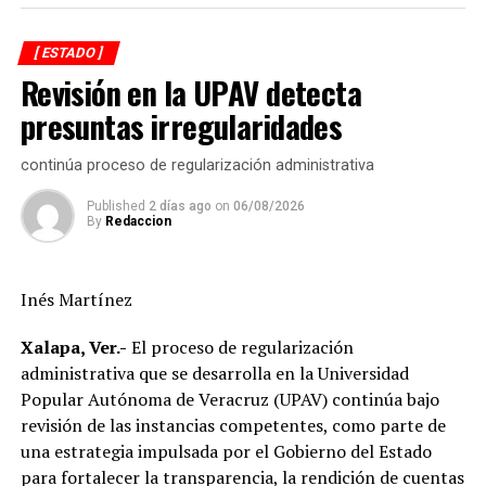
mantenimiento, modernización y fortalecimiento de la
red eléctrica.
[ ESTADO ]
Revisión en la UPAV detecta
En ese sentido, el representante de CFE informó que las
interrupciones programadas en el suministro de energía
presuntas irregularidades
registradas en los últimos días obedecen a maniobras
técnicas indispensables para la ejecución de estas obras,
continúa proceso de regularización administrativa
las cuales permitirán brindar un servicio más eficiente,
Published
2 días ago
on
06/08/2026
confiable y de mayor calidad.
By
Redaccion
Asimismo el munícipe, refirió que entre los principales
acuerdos alcanzados destaca la continuidad de los
Inés Martínez
trabajos de sustitución de postes, renovación de líneas
eléctricas y cambio de transformadores, acciones que
Xalapa, Ver.-
El proceso de regularización
forman parte del programa de modernización de la
administrativa que se desarrolla en la Universidad
infraestructura eléctrica que impulsa la CFE en el
Popular Autónoma de Veracruz (UPAV) continúa bajo
municipio.
revisión de las instancias competentes, como parte de
una estrategia impulsada por el Gobierno del Estado
Destacó que, en apenas siete meses, la inversión ejercida
para fortalecer la transparencia, la rendición de cuentas