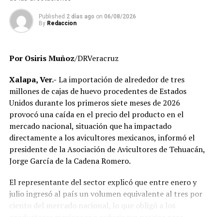
que no aparecen en el sistema de control escolar y de
trabajadores que, hasta el momento, no han podido ser
Published
2 días ago
on
06/08/2026
By
Redaccion
localizados para efectos de la verificación
administrativa.
Por Osiris Muñoz
/DRVeracruz
Autoridades educativas señalaron que estas acciones
forman parte de un proceso de saneamiento
Xalapa, Ver.-
La importación de alrededor de tres
institucional cuyo objetivo es garantizar que la
millones de cajas de huevo procedentes de Estados
universidad opere bajo criterios de legalidad, eficiencia y
Unidos durante los primeros siete meses de 2026
transparencia, privilegiando el servicio que se brinda a
provocó una caída en el precio del producto en el
miles de estudiantes en la entidad.
mercado nacional, situación que ha impactado
directamente a los avicultores mexicanos, informó el
El Gobierno del Estado ha reiterado que las
presidente de la Asociación de Avicultores de Tehuacán,
investigaciones se desarrollan con apego a la ley y
Jorge García de la Cadena Romero.
respetando el debido proceso, por lo que hasta el
momento no existe una determinación definitiva sobre
El representante del sector explicó que entre enero y
responsabilidades individuales.
julio ingresó al país un volumen equivalente al tres por
ciento del mercado nacional, lo que obligó a los
No obstante, docentes que solicitaron el anonimato