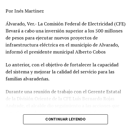
DESPUÉS
Veracruzanos en condiciones de hacinamiento
Por Inés Martinez
ANTES
Álvarado, Ver.- La Comisión Federal de Electricidad (CFE)
Municipios incumplen con cuidado datos personales
llevará a cabo una inversión superior a los 500 millones
de pesos para ejecutar nuevos proyectos de
infraestructura eléctrica en el municipio de Alvarado,
informó el presidente municipal Alberto Cobos
Lo anterior, con el objetivo de fortalecer la capacidad
del sistema y mejorar la calidad del servicio para las
familias alvaradeñas.
Durante una reunión de trabajo con el Gerente Estatal
de la División Oriente de la CFE Luis Bernardo Rojas
Andrade, el alcalde dio seguimiento a las acciones que
actualmente desarrolla la paraestatal en diversas
comunidades, colonias y la zona centro de la
CONTINUAR LEYENDO
demarcación, donde se realizan trabajos de