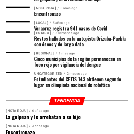
miles de familias dedicadas a la actividad avícola.
[ NOTA ROJA ]
3 años ago
Encontronazo
Finalmente, destacó que entre Veracruz y Puebla
operan ocho empresas productoras con más de 350
[ LOCAL ]
5 años ago
Veracruz registra 941 casos de Covid
granjas avícolas, las cuales representan una importante
[ ESTADO ]
3 semanas ago
fuente de empleo y desarrollo económico para
Restos hallados en la autopista Orizaba-Puebla
son óseos y de larga data
comunidades rurales de ambas entidades.
[ REGIONAL ]
1 mes ago
Cinco municipios de la región permanecen en
foco rojo por vigilancia del dengue
UNCATEGORIZED
2 meses ago
Estudiantes del CETIS 143 obtienen segundo
lugar en olimpiada nacional de robótica
TENDENCIA
[ NOTA ROJA ]
6 años ago
La golpean y le arrebatan a su hijo
[ NOTA ROJA ]
3 años ago
Encontronazo