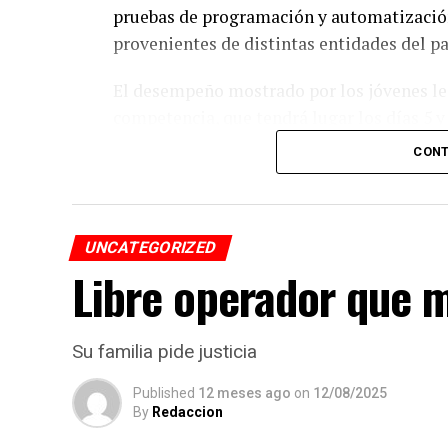
pruebas de programación y automatización
provenientes de distintas entidades del pa
El desempeño mostrado por los jóvenes les 
competencia, que tendrá lugar los días 5 
CONT
De obtener resultados favorables en esa et
a México en la final internacional de la W
UNCATEGORIZED
Libre operador que m
Su familia pide justicia
Published
12 meses ago
on
12/08/2025
By
Redaccion