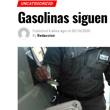
UNCATEGORIZED
Gasolinas siguen 
Published
6 años ago
on
02/10/2020
By
Redaccion