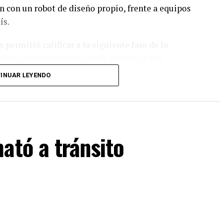
 con un robot de diseño propio, frente a equipos
ís.
permitió calificar a la siguiente fase de la
y 6 de septiembre en Cancún, Quintana Roo.
INUAR LEYENDO
apa, el equipo tendría la posibilidad de representar
RO, que se efectuará en Costa Rica.
ató a tránsito