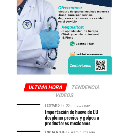
ULTIMA HORA
TENDENCIA
VIDEOS
[ ESTADO ]
30 minutos ago
Importación de huevo de EU
desploma precios y golpea a
productores mexicanos
[ NOTA ROJA ]
43 minutos ago