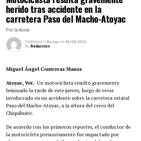
de Tetelcingo para combatir la delincuencia y proteger
herido tras accidente en la
sus bienes.
carretera Paso del Macho-Atoyac
Sin embargo, también subraya la necesidad de fortalecer
la coordinación entre las autoridades locales y la
Por la lluvia
población para abordar de manera efectiva el problema
Published
1 día ago
on
06/08/2026
de la seguridad en la zona.
By
Redaccion
RELATED TOPICS:
Miguel Ángel Contreras Mauss
DESPUÉS
Dan 37 años de cárcel a La Carnicera
Atoyac, Ver.-
Un motociclista resultó gravemente
ANTES
lesionado la tarde de este jueves, luego de verse
Hallan 7 cuerpos decapitados y en Puebla
involucrado en un accidente sobre la carretera estatal
Paso del Macho-Atoyac, a la altura del cerro del
Chiquihuite.
De acuerdo con los primeros reportes, el conductor de
la motocicleta presuntamente fue impactado por