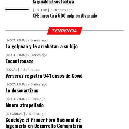
la igualdad sustantiva
[ ESTADO ]
10 horas ago
CFE invertirá 500 mdp en Alvarado
TENDENCIA
[ NOTA ROJA ]
6 años ago
La golpean y le arrebatan a su hijo
[ NOTA ROJA ]
3 años ago
Encontronazo
[ LOCAL ]
5 años ago
Veracruz registra 941 casos de Covid
[ NOTA ROJA ]
5 años ago
Lo descuartizan
[ NOTA ROJA ]
1 año ago
Muere atropellado
[ REGIONAL ]
5 años ago
Concluye el Primer Foro Nacional de
Ingeniería en Desarrollo Comunitario