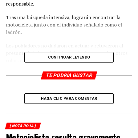
responsable.
Tras una búsqueda intensiva, lograrán encontrar la
motocicleta junto con el individuo señalado como el
ladrón.
Los pobladores no dudaron en actuar y retuvieron al
presunto ladrón, exigiendo que declararan sobre otros
CONTINUAR LEYENDO
robos ocurridos en la zona.
Incluso, procedieron a golpear al sospechoso como
TE PODRÍA GUSTAR
parte de su represalia por el delito cometido.
La policía municipal acudió al lugar para tomar
HAGA CLIC PARA COMENTAR
conocimiento de los hechos y detener al infractor, sin
embargo, los habitantes impidieron su intervención y
optaron por llevar al sujeto por cuenta propia.
[ NOTA ROJA ]
Este incidente refleja la determinación de la comunidad
Motociclista resulta gravemente