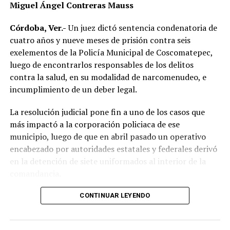
Miguel Ángel Contreras Mauss
conocimiento del accidente, realizar el peritaje
correspondiente y deslindar responsabilidades.
Córdoba, Ver.-
Un juez dictó sentencia condenatoria de
cuatro años y nueve meses de prisión contra seis
Las autoridades no descartaron que las condiciones del
exelementos de la Policía Municipal de Coscomatepec,
clima hayan influido en el percance, ya que durante la
luego de encontrarlos responsables de los delitos
tarde se registraron lluvias que dejaron el pavimento
contra la salud, en su modalidad de narcomenudeo, e
mojado y con menor adherencia.
incumplimiento de un deber legal.
El vehículo presuntamente involucrado también será
La resolución judicial pone fin a uno de los casos que
parte de las investigaciones para determinar la
más impactó a la corporación policiaca de ese
mecánica del accidente y establecer si existió
municipio, luego de que en abril pasado un operativo
responsabilidad por parte de alguno de los conductores.
encabezado por autoridades estatales y federales derivó
en la detención de siete uniformados al interior de la
Las autoridades exhortaron a los automovilistas y
comandancia.
motociclistas a conducir con precaución, respetar los
límites de velocidad y aumentar la distancia de
La intervención se realizó el 10 de abril mediante un
CONTINUAR LEYENDO
seguridad entre vehículos, especialmente durante la
despliegue conjunto de agentes de la Policía Ministerial,
temporada de lluvias, cuando el riesgo de accidentes se
elementos de la Secretaría de Marina (Semar) y de la
incrementa en las carreteras de la región.