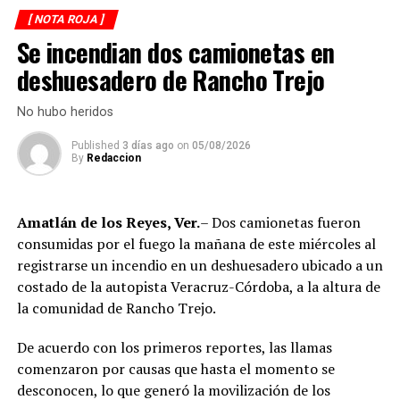
Secretaría de Seguridad Pública (SSP), quienes
[ NOTA ROJA ]
ejecutaron una revisión en las instalaciones de la
La circulación en la zona se vio afectada por algunos
Se incendian dos camionetas en
corporación municipal.
minutos mientras se realizaban las labores de auxilio y el
deshuesadero de Rancho Trejo
levantamiento de indicios por parte de las autoridades.
Durante la inspección, los efectivos localizaron diversas
Posteriormente, el tránsito fue restablecido de manera
dosis de droga presuntamente destinadas al
No hubo heridos
normal.
narcomenudeo, por lo que los policías fueron
Published
3 días ago
on
05/08/2026
asegurados y puestos a disposición de la Fiscalía
By
Redaccion
Regional para el inicio de las investigaciones
correspondientes.
Amatlán de los Reyes, Ver.
– Dos camionetas fueron
Tras varios meses de proceso penal, el juez consideró
consumidas por el fuego la mañana de este miércoles al
acreditada la responsabilidad de Anselmo “N”, Jesús “N”,
registrarse un incendio en un deshuesadero ubicado a un
Diego “N”, Lauro Arturo “N”, Dana Natalia “N” y
costado de la autopista Veracruz-Córdoba, a la altura de
Bonifacio “N”, imponiéndoles una pena de cuatro años y
la comunidad de Rancho Trejo.
nueve meses de prisión.
De acuerdo con los primeros reportes, las llamas
Los ahora sentenciados formaban parte de la Policía
comenzaron por causas que hasta el momento se
Municipal de Coscomatepec durante la administración
desconocen, lo que generó la movilización de los