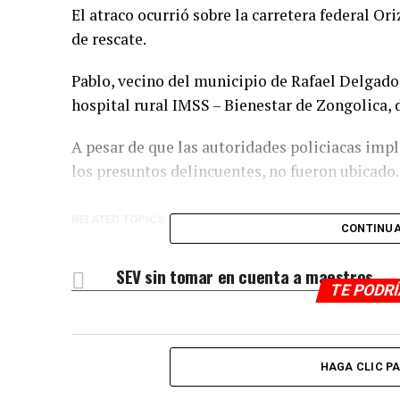
El atraco ocurrió sobre la carretera federal Or
de rescate.
Pablo, vecino del municipio de Rafael Delgado
hospital rural IMSS – Bienestar de Zongolica,
A pesar de que las autoridades policiacas imp
los presuntos delincuentes, no fueron ubicado.
RELATED TOPICS:
CONTINUA
ANTES
SEV sin tomar en cuenta a maestros
TE PODR
HAGA CLIC P