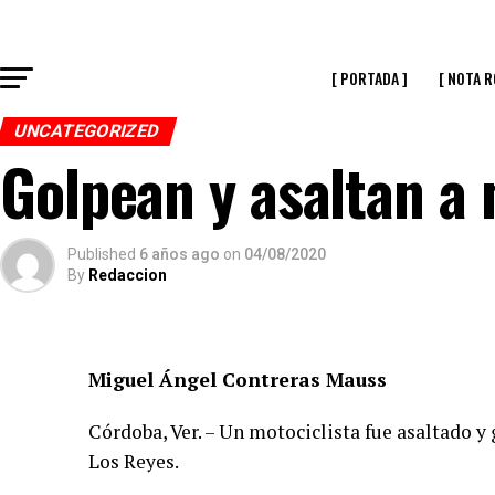
[ PORTADA ]
[ NOTA R
UNCATEGORIZED
Golpean y asaltan a 
Published
6 años ago
on
04/08/2020
By
Redaccion
Miguel Ángel Contreras Mauss
Córdoba, Ver. – Un motociclista fue asaltado y
Los Reyes.