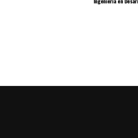
Ingeniería en Desar
Además de conducir con precaución por disminución
urbanos, viento arrachado, descargas eléctricas y p
entre otros efectos negativos.