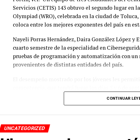
Servicios (CETIS) 143 obtuvo el segundo lugar en l
Olympiad (WRO), celebrada en la ciudad de Toluca, 
coloca entre los mejores exponentes del país en est
Nayeli Porras Hernández, Daira González López y E
cuarto semestre de la especialidad en Cibersegurida
pruebas de programación y automatización con un r
provenientes de distintas entidades del país.
El desempeño mostrado por los jóvenes les permitió 
competencia, que tendrá lugar los días 5 y 6 de se
CONTINUAR LEY
De obtener resultados favorables en esa etapa, el e
a México en la final internacional de la WRO, que se
UNCATEGORIZED