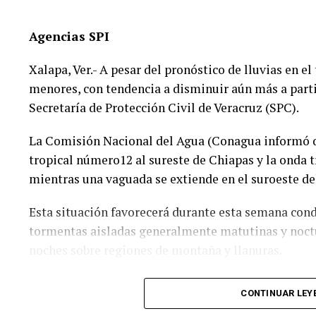
de tu familia. El homicida s
Agencias SPI
en las carreteras”, expresó 
justicia.
Xalapa, Ver.- A pesar del pronóstico de lluvias en el
menores, con tendencia a disminuir aún más a parti
Secretaría de Protección Civil de Veracruz (SPC).
El caso ha encendido el debate sobre la corrupción e
a conductores responsables de muertes viales.
La Comisión Nacional del Agua (Conagua informó qu
tropical número12 al sureste de Chiapas y la onda t
La familia pide a la ciudadanía unirse para evitar q
mientras una vaguada se extiende en el suroeste de
Esta situación favorecerá durante esta semana cond
tormentas aisladas generalmente matutinas y noctur
noches sobre regiones de montaña y llanuras.
Las lluvias que se logren acumular en los siguiente
CONTINUAR LEY
ligeramente por debajo de lo que normalmente lluev