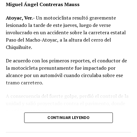
Miguel Ángel Contreras Mauss
Atoyac, Ver.-
Un motociclista resultó gravemente
lesionado la tarde de este jueves, luego de verse
involucrado en un accidente sobre la carretera estatal
Paso del Macho-Atoyac, a la altura del cerro del
Chiquihuite.
De acuerdo con los primeros reportes, el conductor de
la motocicleta presuntamente fue impactado por
alcance por un automóvil cuando circulaba sobre ese
tramo carretero.
A consecuencia del fuerte golpe, perdió el control de la
unidad y salió proyectado contra el pavimento, donde
quedó inconsciente.
CONTINUAR LEYENDO
Testigos del accidente solicitaron de inmediato el apoyo
de los cuerpos de emergencia al percatarse de que el