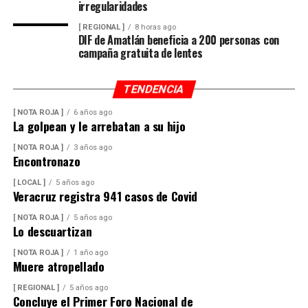
irregularidades
[ REGIONAL ]
8 horas ago
DIF de Amatlán beneficia a 200 personas con
campaña gratuita de lentes
TENDENCIA
[ NOTA ROJA ]
6 años ago
La golpean y le arrebatan a su hijo
[ NOTA ROJA ]
3 años ago
Encontronazo
[ LOCAL ]
5 años ago
Veracruz registra 941 casos de Covid
[ NOTA ROJA ]
5 años ago
Lo descuartizan
[ NOTA ROJA ]
1 año ago
Muere atropellado
[ REGIONAL ]
5 años ago
Concluye el Primer Foro Nacional de