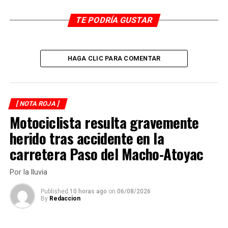
RELATED TOPICS:
TE PODRÍA GUSTAR
DESPUÉS
Balacera deja 4 muertos
ANTES
Detien a 4 presuntos narcomenudistas
HAGA CLIC PARA COMENTAR
[ NOTA ROJA ]
Motociclista resulta gravemente
herido tras accidente en la
carretera Paso del Macho-Atoyac
Por la lluvia
Published
10 horas ago
on
06/08/2026
By
Redaccion