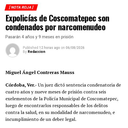
motociclista permanecía inmóvil sobre la carpeta
[ NOTA ROJA ]
asfáltica, mientras otros automovilistas redujeron la
Expolicías de Coscomatepec son
velocidad para evitar otro percance.
condenados por narcomenudeo
Al sitio arribaron paramédicos de Protección Civil de
Atoyac, quienes brindaron los primeros auxilios al
Pasarán 4 años y 9 meses en prisión
lesionado y, tras estabilizarlo, lo trasladaron de urgencia
a un hospital del municipio de Potrero Nuevo para
Published
12 horas ago
on
06/08/2026
By
Redaccion
recibir atención médica especializada.
Elementos de Tránsito Estatal acudieron para tomar
Miguel Ángel Contreras Mauss
conocimiento del accidente, realizar el peritaje
correspondiente y deslindar responsabilidades.
Córdoba, Ver.-
Un juez dictó sentencia condenatoria de
cuatro años y nueve meses de prisión contra seis
Las autoridades no descartaron que las condiciones del
exelementos de la Policía Municipal de Coscomatepec,
clima hayan influido en el percance, ya que durante la
luego de encontrarlos responsables de los delitos
tarde se registraron lluvias que dejaron el pavimento
contra la salud, en su modalidad de narcomenudeo, e
mojado y con menor adherencia.
incumplimiento de un deber legal.
El vehículo presuntamente involucrado también será