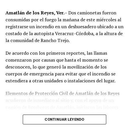
correspondientes.
Amatlán de los Reyes, Ver.
– Dos camionetas fueron
Tras varios meses de proceso penal, el juez consideró
consumidas por el fuego la mañana de este miércoles al
acreditada la responsabilidad de Anselmo “N”, Jesús “N”,
registrarse un incendio en un deshuesadero ubicado a un
Diego “N”, Lauro Arturo “N”, Dana Natalia “N” y
costado de la autopista Veracruz-Córdoba, a la altura de
Bonifacio “N”, imponiéndoles una pena de cuatro años y
la comunidad de Rancho Trejo.
nueve meses de prisión.
De acuerdo con los primeros reportes, las llamas
Los ahora sentenciados formaban parte de la Policía
comenzaron por causas que hasta el momento se
Municipal de Coscomatepec durante la administración
desconocen, lo que generó la movilización de los
del alcalde de Movimiento Ciudadano, Armando Reyes
cuerpos de emergencia para evitar que el incendio se
Muñoz, y permanecerán recluidos en el Centro de
extendiera a otras unidades o instalaciones del lugar.
Reinserción Social de Mediana Seguridad de La Toma, en
Amatlán de los Reyes, donde cumplirán la condena.
Elementos de Protección Civil de Amatlán de los Reyes
acudieron de inmediato al sitio y, con el apoyo de un
Aunque durante el operativo fueron detenidos siete
camión de Bomberos de Amatlán, iniciaron las labores
policías municipales, la sentencia dada a conocer
para sofocar el fuego, logrando controlar la emergencia
corresponde únicamente a seis de ellos. Hasta el
CONTINUAR LEYENDO
tras varios minutos de trabajo.
momento, las autoridades no han informado la situación