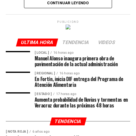
CONTINUAR LEYENDO
Lejos de detenerse para auxiliar a la víctima, el operador
continuó su marcha y abandonó la escena, lo que
PUBLICIDAD
movilizó a corporaciones de seguridad para tratar de
ubicar tanto al responsable como al vehículo.
ULTIMA HORA
TENDENCIA
VIDEOS
Minutos después, el autobús fue encontrado
[ LOCAL ]
16 horas ago
Manuel Alonso inaugura primera obra de
abandonado en el cruce de la calle 26 y la avenida 9, en
pavimentación de la actual administración
la colonia San José, donde quedó bajo resguardo de las
[ REGIONAL ]
16 horas ago
autoridades como parte de las investigaciones.
En Fortín, inicia DIF entrega del Programa de
Atención Alimentaria
[ ESTADO ]
17 horas ago
Elementos de la Policía Municipal y Estatal acordonaron
Aumenta probabilidad de lluvias y tormentas en
el área del accidente para preservar los indicios, en
Veracruz durante las próximas 48 horas
tanto personal de Tránsito Municipal realizó las
primeras diligencias para establecer la mecánica del
TENDENCIA
hecho.
[ NOTA ROJA ]
6 años ago