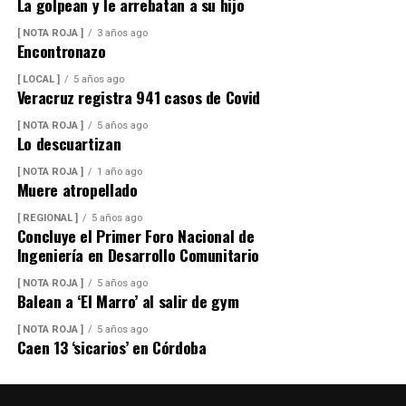
La golpean y le arrebatan a su hijo
Peritos de la Fiscalía General del Estado y agentes de la
[ NOTA ROJA ]
3 años ago
Encontronazo
Policía Ministerial llevaron a cabo el procesamiento de
la escena y ordenaron el levantamiento del cuerpo, que
[ LOCAL ]
5 años ago
fue trasladado al Servicio Médico Forense (Semefo),
Veracruz registra 941 casos de Covid
donde permanece en espera de su identificación oficial.
[ NOTA ROJA ]
5 años ago
Lo descuartizan
[ NOTA ROJA ]
1 año ago
La unidad involucrada fue asegurada y puesta a
Muere atropellado
disposición de la autoridad ministerial, que integró la
carpeta de investigación correspondiente para localizar
[ REGIONAL ]
5 años ago
Concluye el Primer Foro Nacional de
al conductor y determinar su responsabilidad en el
Ingeniería en Desarrollo Comunitario
atropellamiento.
[ NOTA ROJA ]
5 años ago
Balean a ‘El Marro’ al salir de gym
Las maniobras periciales obligaron al cierre parcial de la
[ NOTA ROJA ]
5 años ago
Caen 13 ‘sicarios’ en Córdoba
circulación en ese sector del centro de la ciudad durante
varios minutos, generando afectaciones al tránsito
vehicular.