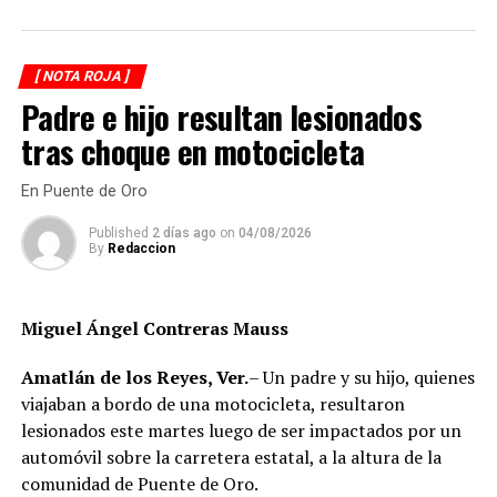
Como resultado del siniestro, dos camionetas quedaron
con daños totales a consecuencia de las llamas. No se
[ NOTA ROJA ]
reportaron personas lesionadas ni fue necesario evacuar
Padre e hijo resultan lesionados
la zona.
tras choque en motocicleta
Las autoridades realizaron una inspección en el
deshuesadero para descartar riesgos adicionales y
En Puente de Oro
determinar las posibles causas que originaron el
Published
2 días ago
on
04/08/2026
incendio.
By
Redaccion
Hasta el momento no se ha informado si el fuego fue
provocado por una falla mecánica, un cortocircuito o
Miguel Ángel Contreras Mauss
algún otro factor, por lo que serán las investigaciones
correspondientes las que determinen el origen del
Amatlán de los Reyes, Ver.
– Un padre y su hijo, quienes
siniestro.
viajaban a bordo de una motocicleta, resultaron
lesionados este martes luego de ser impactados por un
automóvil sobre la carretera estatal, a la altura de la
comunidad de Puente de Oro.