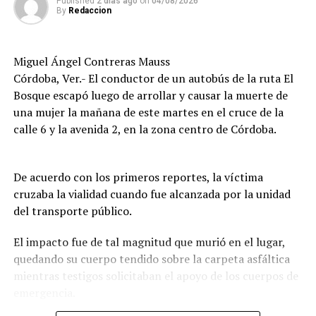
De acuerdo con versiones recabadas en el lugar, el
Published
2 días ago
on
04/08/2026
By
Redaccion
conductor del automóvil permaneció en el sitio tras el
percance, en tanto las autoridades realizaron las
diligencias correspondientes para determinar las causas
Miguel Ángel Contreras Mauss
del accidente y el deslinde de responsabilidades.
Córdoba, Ver.- El conductor de un autobús de la ruta El
Bosque escapó luego de arrollar y causar la muerte de
una mujer la mañana de este martes en el cruce de la
calle 6 y la avenida 2, en la zona centro de Córdoba.
De acuerdo con los primeros reportes, la víctima
cruzaba la vialidad cuando fue alcanzada por la unidad
del transporte público.
El impacto fue de tal magnitud que murió en el lugar,
quedando su cuerpo tendido sobre la carpeta asfáltica
mientras testigos solicitaban el apoyo de los cuerpos de
emergencia.