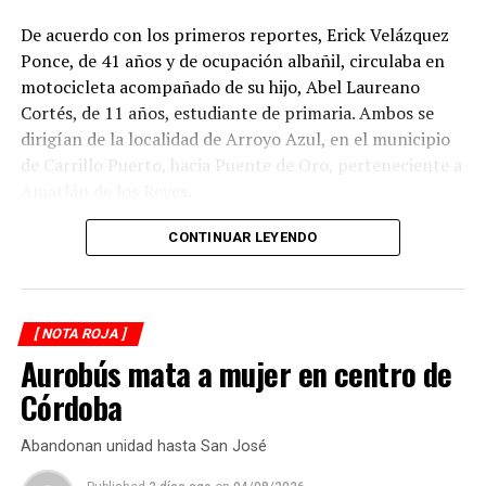
De acuerdo con los primeros reportes, Erick Velázquez
Ponce, de 41 años y de ocupación albañil, circulaba en
motocicleta acompañado de su hijo, Abel Laureano
Cortés, de 11 años, estudiante de primaria. Ambos se
dirigían de la localidad de Arroyo Azul, en el municipio
de Carrillo Puerto, hacia Puente de Oro, perteneciente a
Amatlán de los Reyes.
El accidente ocurrió cuando, presuntamente, un
CONTINUAR LEYENDO
automóvil que circulaba detrás de la motocicleta los
impactó por alcance, provocando que ambos cayeran
sobre la carpeta asfáltica.
[ NOTA ROJA ]
Aurobús mata a mujer en centro de
Testigos solicitaron el apoyo de los cuerpos de
emergencia, quienes brindaron atención prehospitalaria
Córdoba
a los lesionados y los trasladaron a un hospital para su
valoración médica.
Abandonan unidad hasta San José