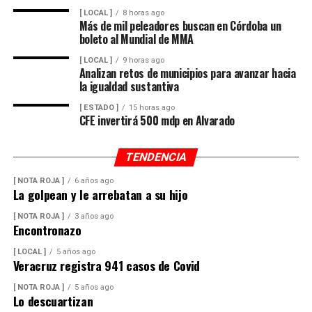
[ LOCAL ]
8 horas ago
Más de mil peleadores buscan en Córdoba un
boleto al Mundial de MMA
[ LOCAL ]
9 horas ago
Analizan retos de municipios para avanzar hacia
la igualdad sustantiva
[ ESTADO ]
15 horas ago
CFE invertirá 500 mdp en Alvarado
TENDENCIA
[ NOTA ROJA ]
6 años ago
La golpean y le arrebatan a su hijo
[ NOTA ROJA ]
3 años ago
Encontronazo
[ LOCAL ]
5 años ago
Veracruz registra 941 casos de Covid
[ NOTA ROJA ]
5 años ago
Lo descuartizan