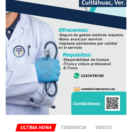
producto nacional, al asegurar que ofrece mayor
frescura y calidad, además de respaldar la economía de
miles de familias dedicadas a la actividad avícola.
Finalmente, destacó que entre Veracruz y Puebla
operan ocho empresas productoras con más de 350
granjas avícolas, las cuales representan una importante
fuente de empleo y desarrollo económico para
comunidades rurales de ambas entidades.
ULTIMA HORA
TENDENCIA
VIDEOS