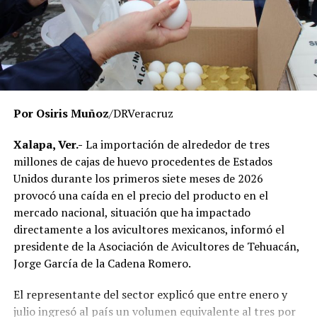
El Gobierno del Estado ha reiterado que las
investigaciones se desarrollan con apego a la ley y
respetando el debido proceso, por lo que hasta el
momento no existe una determinación definitiva sobre
responsabilidades individuales.
Por Osiris Muñoz
/DRVeracruz
No obstante, docentes que solicitaron el anonimato
señalaron que un grupo de profesores ha manifestado
Xalapa, Ver.-
La importación de alrededor de tres
su inconformidad con el proceso de revisión, al
millones de cajas de huevo procedentes de Estados
considerar que las investigaciones podrían afectar
Unidos durante los primeros siete meses de 2026
intereses al interior de la institución.
provocó una caída en el precio del producto en el
mercado nacional, situación que ha impactado
De acuerdo con esos testimonios, el grupo identificado
directamente a los avicultores mexicanos, informó el
como
Movimiento Estatal UPAV
, integrado
presidente de la Asociación de Avicultores de Tehuacán,
públicamente por Verónica Sánchez Ramos, Mauricio
Jorge García de la Cadena Romero.
Tapia Tentle, Elsa Andrea Maldonado Alemán, Silvia
Ivette Lara Barradas, Roberto Ibáñez y Carlos Enrique
El representante del sector explicó que entre enero y
Sierra, ha cuestionado las acciones emprendidas por las
julio ingresó al país un volumen equivalente al tres por