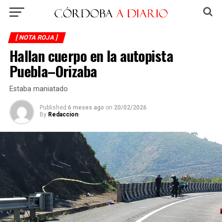
[ NOTA ROJA ]
Hallan cuerpo en la autopista
Puebla–Orizaba
Estaba maniatado
Published
6 meses ago
on
20/02/2026
By
Redaccion