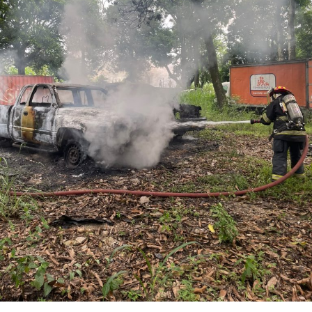
Los ahora sentenciados formaban parte de la Policía
Municipal de Coscomatepec durante la administración
del alcalde de Movimiento Ciudadano, Armando Reyes
Muñoz, y permanecerán recluidos en el Centro de
Reinserción Social de Mediana Seguridad de La Toma, en
Amatlán de los Reyes, donde cumplirán la condena.
Aunque durante el operativo fueron detenidos siete
policías municipales, la sentencia dada a conocer
corresponde únicamente a seis de ellos. Hasta el
momento, las autoridades no han informado la situación
jurídica del séptimo implicado.
El caso evidenció presuntas irregularidades dentro de la
corporación policiaca y motivó la intervención de
autoridades estatales y federales, en un contexto de
reforzamiento de las investigaciones contra servidores
públicos relacionados con actividades ilícitas en la