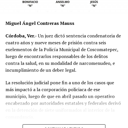
mecánica del accidente y establecer si existió
responsabilidad por parte de alguno de los conductores.
Las autoridades exhortaron a los automovilistas y
Miguel Ángel Contreras Mauss
motociclistas a conducir con precaución, respetar los
límites de velocidad y aumentar la distancia de
Córdoba, Ver.-
Un juez dictó sentencia condenatoria de
seguridad entre vehículos, especialmente durante la
cuatro años y nueve meses de prisión contra seis
temporada de lluvias, cuando el riesgo de accidentes se
exelementos de la Policía Municipal de Coscomatepec,
incrementa en las carreteras de la región.
luego de encontrarlos responsables de los delitos
contra la salud, en su modalidad de narcomenudeo, e
La circulación en la zona se vio afectada por algunos
incumplimiento de un deber legal.
minutos mientras se realizaban las labores de auxilio y el
levantamiento de indicios por parte de las autoridades.
La resolución judicial pone fin a uno de los casos que
Posteriormente, el tránsito fue restablecido de manera
más impactó a la corporación policiaca de ese
normal.
municipio, luego de que en abril pasado un operativo
encabezado por autoridades estatales y federales derivó
en la detención de siete uniformados al interior de la
comandancia.