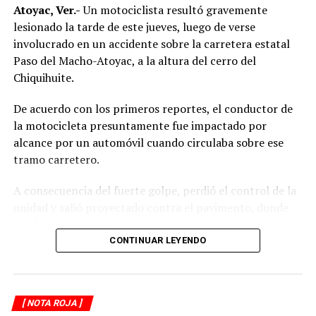
Atoyac, Ver.-
Un motociclista resultó gravemente
lesionado la tarde de este jueves, luego de verse
RELATED TOPICS:
involucrado en un accidente sobre la carretera estatal
DESPUÉS
Motociclista muere tras derrapar en Paso del Macho
Paso del Macho-Atoyac, a la altura del cerro del
Chiquihuite.
ANTES
Sentencian a 60 años a hombre que asesinó a sus
De acuerdo con los primeros reportes, el conductor de
padres en Orizaba
la motocicleta presuntamente fue impactado por
alcance por un automóvil cuando circulaba sobre ese
tramo carretero.
A consecuencia del fuerte golpe, perdió el control de la
unidad y salió proyectado contra el pavimento, donde
quedó inconsciente.
CONTINUAR LEYENDO
Testigos del accidente solicitaron de inmediato el apoyo
de los cuerpos de emergencia al percatarse de que el
motociclista permanecía inmóvil sobre la carpeta
[ NOTA ROJA ]
asfáltica, mientras otros automovilistas redujeron la