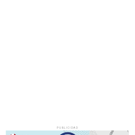
Las autoridades realizaron una inspección en el
deshuesadero para descartar riesgos adicionales y
determinar las posibles causas que originaron el
incendio.
Hasta el momento no se ha informado si el fuego fue
provocado por una falla mecánica, un cortocircuito o
algún otro factor, por lo que serán las investigaciones
correspondientes las que determinen el origen del
siniestro.
PUBLICIDAD