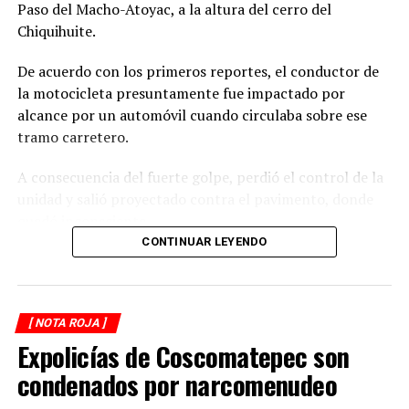
Paso del Macho-Atoyac, a la altura del cerro del
Chiquihuite.
De acuerdo con los primeros reportes, el conductor de
la motocicleta presuntamente fue impactado por
alcance por un automóvil cuando circulaba sobre ese
tramo carretero.
A consecuencia del fuerte golpe, perdió el control de la
unidad y salió proyectado contra el pavimento, donde
quedó inconsciente.
CONTINUAR LEYENDO
Testigos del accidente solicitaron de inmediato el apoyo
de los cuerpos de emergencia al percatarse de que el
motociclista permanecía inmóvil sobre la carpeta
[ NOTA ROJA ]
asfáltica, mientras otros automovilistas redujeron la
Expolicías de Coscomatepec son
velocidad para evitar otro percance.
condenados por narcomenudeo
Al sitio arribaron paramédicos de Protección Civil de