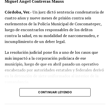
Miguel Ángel Contreras Mauss
motociclistas a conducir con precaución, respetar los
límites de velocidad y aumentar la distancia de
Córdoba, Ver.-
Un juez dictó sentencia condenatoria de
seguridad entre vehículos, especialmente durante la
cuatro años y nueve meses de prisión contra seis
temporada de lluvias, cuando el riesgo de accidentes se
exelementos de la Policía Municipal de Coscomatepec,
incrementa en las carreteras de la región.
luego de encontrarlos responsables de los delitos
contra la salud, en su modalidad de narcomenudeo, e
La circulación en la zona se vio afectada por algunos
incumplimiento de un deber legal.
minutos mientras se realizaban las labores de auxilio y el
levantamiento de indicios por parte de las autoridades.
La resolución judicial pone fin a uno de los casos que
Posteriormente, el tránsito fue restablecido de manera
más impactó a la corporación policiaca de ese
normal.
municipio, luego de que en abril pasado un operativo
encabezado por autoridades estatales y federales derivó
en la detención de siete uniformados al interior de la
comandancia.
La intervención se realizó el 10 de abril mediante un
CONTINUAR LEYENDO
despliegue conjunto de agentes de la Policía Ministerial,
elementos de la Secretaría de Marina (Semar) y de la