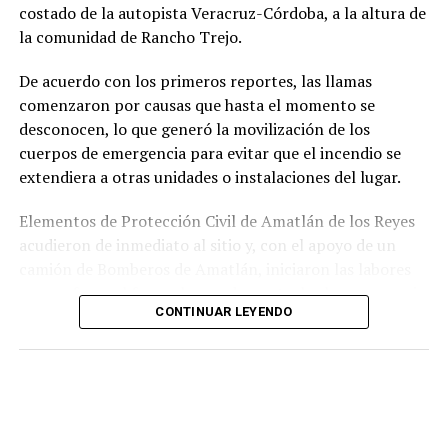
costado de la autopista Veracruz-Córdoba, a la altura de
responsabilidad penal de los exuniformados por delitos
la comunidad de Rancho Trejo.
relacionados con la posesión de droga y el
incumplimiento de sus funciones como servidores
De acuerdo con los primeros reportes, las llamas
públicos.
comenzaron por causas que hasta el momento se
desconocen, lo que generó la movilización de los
cuerpos de emergencia para evitar que el incendio se
extendiera a otras unidades o instalaciones del lugar.
Elementos de Protección Civil de Amatlán de los Reyes
acudieron de inmediato al sitio y, con el apoyo de un
camión de Bomberos de Amatlán, iniciaron las labores
para sofocar el fuego, logrando controlar la emergencia
CONTINUAR LEYENDO
tras varios minutos de trabajo.
Como resultado del siniestro, dos camionetas quedaron
con daños totales a consecuencia de las llamas. No se
reportaron personas lesionadas ni fue necesario evacuar
la zona.