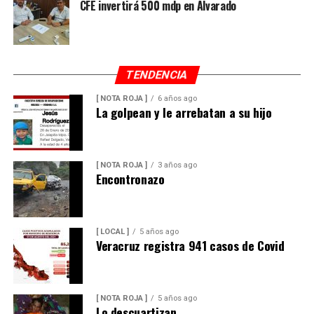
CFE invertirá 500 mdp en Alvarado
TENDENCIA
[ NOTA ROJA ]
6 años ago
La golpean y le arrebatan a su hijo
[ NOTA ROJA ]
3 años ago
Encontronazo
[ LOCAL ]
5 años ago
Veracruz registra 941 casos de Covid
[ NOTA ROJA ]
5 años ago
Lo descuartizan