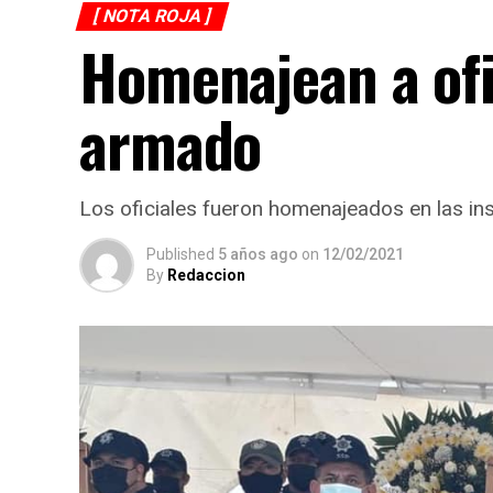
[ NOTA ROJA ]
Homenajean a ofi
armado
Los oficiales fueron homenajeados en las ins
Published
5 años ago
on
12/02/2021
By
Redaccion