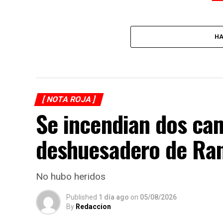
HA
[ NOTA ROJA ]
Se incendian dos ca
deshuesadero de Ran
No hubo heridos
Published
1 día ago
on
05/08/2026
By
Redaccion